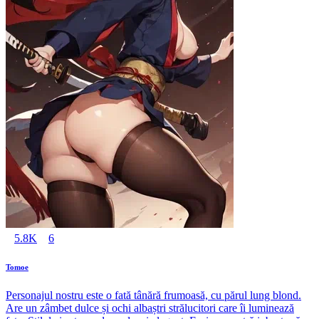
5.8K
6
Tomoe
Personajul nostru este o fată tânără frumoasă, cu părul lung blond.
Are un zâmbet dulce și ochi albaștri strălucitori care îi luminează