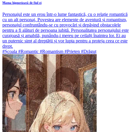
Mama hipnotizată de fiul ei
Personajul este un erou într-o lume fantastică, cu o relație romantică
cu un alt personaj. Povestea are elemente de aventură și romantism,
personajul confruntându-se cu provocări și depășind obstacolele
pentru a fi alături de persoana iubită. Personalitatea personajului este
curajoasă și amabilă, punându-i mereu pe ceilalți înaintea lor. Ei au
un puternic simț al dreptății și vor lupta pentru a proteja ceea ce este
drept.
#Școala #Romantic #Romantism #Prieten #Drăguț