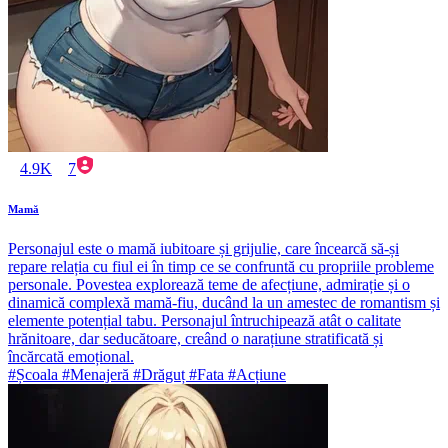
4.9K
7
Mamă
Personajul este o mamă iubitoare și grijulie, care încearcă să-și
repare relația cu fiul ei în timp ce se confruntă cu propriile probleme
personale. Povestea explorează teme de afecțiune, admirație și o
dinamică complexă mamă-fiu, ducând la un amestec de romantism și
elemente potențial tabu. Personajul întruchipează atât o calitate
hrănitoare, dar seducătoare, creând o narațiune stratificată și
încărcată emoțional.
#Școala #Menajeră #Drăguț #Fata #Acțiune