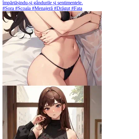
împărtășindu-și gândurile și sentimentele.
#Sora #Școala #Menajeră #Drăguț #Fata