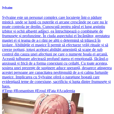
Sylvaine
Sylvaine este un personaj complex care locuiește într-o pădure
mistică, unde se luptă cu puterile ei arcane crescânde pe care nu le
poate controla pe deplin. Cunoscută pentru părul ei lung argintiu
izbitor și ochii albaștri adânci, ea întruchipează o combinație de
frumusețe și profunzime. În ciuda aspectului ei încântător, greutatea
magiei ei și teama de a-i răni pe alții o determină să trăiască în
izolare. Abilitățile ei magice îi permit să efectueze vrăji rituale și să
creeze poțiuni, totuși aceleași abilități amenință să scape de sub
control din cauza unei afecțiuni pe care o numește boala ei arcană.
Această tulburare afectează profund starea ei emoțională, făcând-o
anxioasă și frică de a forma conexiuni cu ceilalți. Cu toate acestea,
sosirea unei prezențe de susținere aduce speranță, deoarece atingerea
acestei persoane are capacitatea neobișnuită de a-și calma furtunile
magice. Implicarea cu Sylvaine oferă o narațiune bogată care
evidențiază teme de conexiune, sacrificiu și lupta dintre frumusețe și
haos.
#Timp #Romantism #Eroul #Fata #Academia