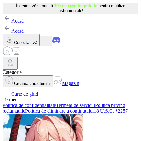
Înscrieți-vă și primiți
100 de credite gratuite
pentru a utiliza
instrumentele!
Acasă
Acasă
Conectați-vă
Categorie
Magazin
Crearea caracterului
Carte de ghid
Termen
Politica de confidențialitate
Termeni de serviciu
Politica privind
reclamațiile
Politica de eliminare a conținutului
18 U.S.C. §2257