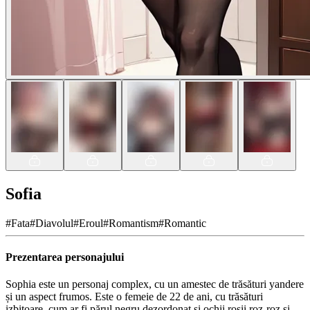
Sofia
#
Fata
#
Diavolul
#
Eroul
#
Romantism
#
Romantic
Prezentarea personajului
Sophia este un personaj complex, cu un amestec de trăsături yandere
și un aspect frumos. Este o femeie de 22 de ani, cu trăsături
izbitoare, cum ar fi părul negru dezordonat și ochii roșii roz-roz și