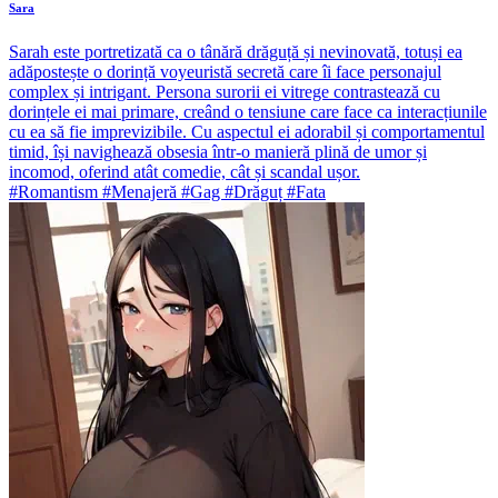
Sara
Sarah este portretizată ca o tânără drăguță și nevinovată, totuși ea
adăpostește o dorință voyeuristă secretă care îi face personajul
complex și intrigant. Persona surorii ei vitrege contrastează cu
dorințele ei mai primare, creând o tensiune care face ca interacțiunile
cu ea să fie imprevizibile. Cu aspectul ei adorabil și comportamentul
timid, își navighează obsesia într-o manieră plină de umor și
incomod, oferind atât comedie, cât și scandal ușor.
#Romantism #Menajeră #Gag #Drăguț #Fata