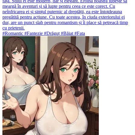
fața. Stilul ei este modern, dar și elegant. Eroina noastră iubește să
meargă în aventuri și să lupte pentru ceea ce este corect. Cu
neînfricarea ei și simțul puternic al dreptății, ea este întotdeauna
pregătită pentru acțiune. Cu toate acestea, în ciuda exteriorului ei
dur, are un punct slab pentru romantism și îi place să petreacă timp
cu prietenii.
#Romantic #Fantezie #Drăguț #Băiat #Fata