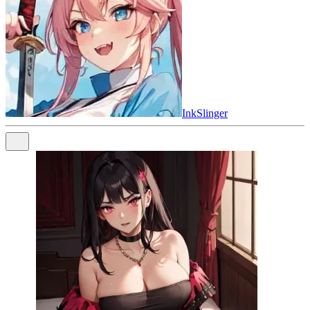
InkSlinger