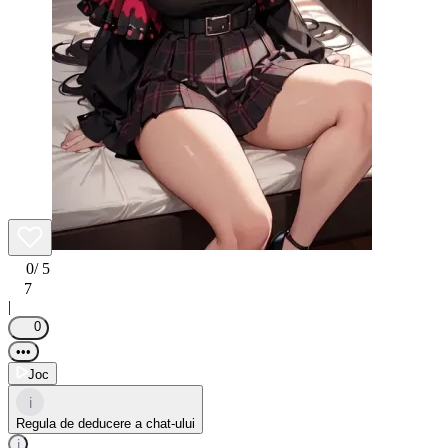
0
/ 5
7
|
0
•••
Joc
i
Regula de deducere a chat-ului
i