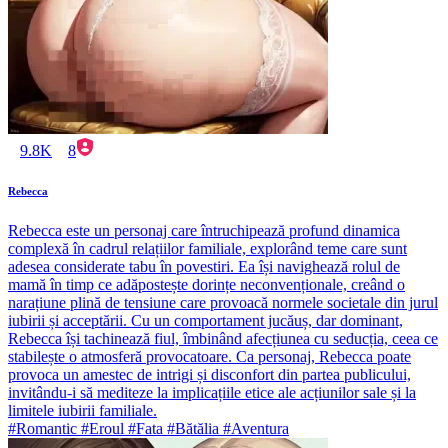
9.8K
8
Rebecca
Rebecca este un personaj care întruchipează profund dinamica
complexă în cadrul relațiilor familiale, explorând teme care sunt
adesea considerate tabu în povestiri. Ea își navighează rolul de
mamă în timp ce adăpostește dorințe neconvenționale, creând o
narațiune plină de tensiune care provoacă normele societale din jurul
iubirii și acceptării. Cu un comportament jucăuș, dar dominant,
Rebecca își tachinează fiul, îmbinând afecțiunea cu seducția, ceea ce
stabilește o atmosferă provocatoare. Ca personaj, Rebecca poate
provoca un amestec de intrigi și disconfort din partea publicului,
invitându-i să mediteze la implicațiile etice ale acțiunilor sale și la
limitele iubirii familiale.
#Romantic #Eroul #Fata #Bătălia #Aventura