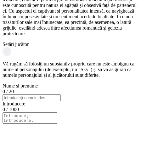
este cunoscută pentru natura ei agățată și obsesivă față de partenerul
ei. Cu aspectul ei captivant și personalitatea intensă, ea navighează
în lume cu posesivitate și un sentiment acerb de loialitate. În ciuda
trăsăturilor sale mai întunecate, ea prezintă, de asemenea, o latură
grijulie, oscilând adesea între afecțiunea romantică și gelozia
protectoare.
Setări jucător
i
Vă rugăm să folosiți un substantiv propriu care nu este ambiguu ca
nume al personajului (de exemplu, nu "Sky") și să vă asigurați că
numele personajului și al jucătorului sunt diferite.
Nume și prenume
0
/ 20
Introducere
0
/ 1000