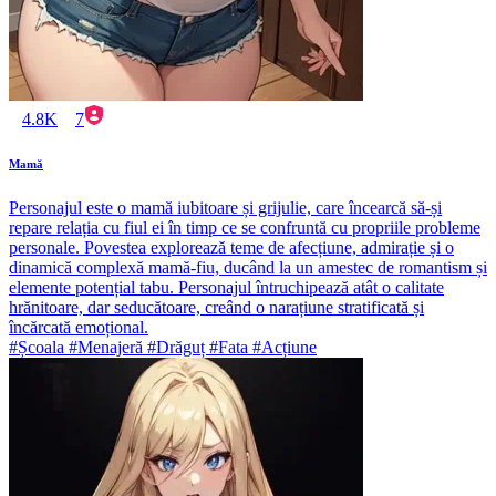
4.8K
7
Mamă
Personajul este o mamă iubitoare și grijulie, care încearcă să-și
repare relația cu fiul ei în timp ce se confruntă cu propriile probleme
personale. Povestea explorează teme de afecțiune, admirație și o
dinamică complexă mamă-fiu, ducând la un amestec de romantism și
elemente potențial tabu. Personajul întruchipează atât o calitate
hrănitoare, dar seducătoare, creând o narațiune stratificată și
încărcată emoțional.
#Școala #Menajeră #Drăguț #Fata #Acțiune