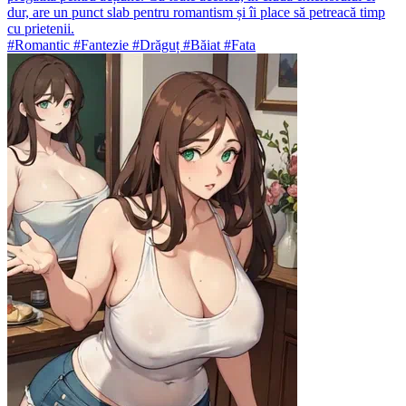
dur, are un punct slab pentru romantism și îi place să petreacă timp
cu prietenii.
#Romantic #Fantezie #Drăguț #Băiat #Fata