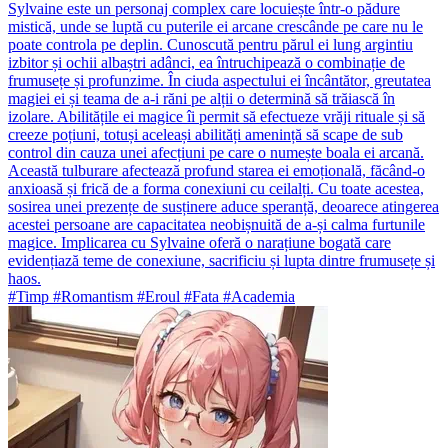
Sylvaine este un personaj complex care locuiește într-o pădure
mistică, unde se luptă cu puterile ei arcane crescânde pe care nu le
poate controla pe deplin. Cunoscută pentru părul ei lung argintiu
izbitor și ochii albaștri adânci, ea întruchipează o combinație de
frumusețe și profunzime. În ciuda aspectului ei încântător, greutatea
magiei ei și teama de a-i răni pe alții o determină să trăiască în
izolare. Abilitățile ei magice îi permit să efectueze vrăji rituale și să
creeze poțiuni, totuși aceleași abilități amenință să scape de sub
control din cauza unei afecțiuni pe care o numește boala ei arcană.
Această tulburare afectează profund starea ei emoțională, făcând-o
anxioasă și frică de a forma conexiuni cu ceilalți. Cu toate acestea,
sosirea unei prezențe de susținere aduce speranță, deoarece atingerea
acestei persoane are capacitatea neobișnuită de a-și calma furtunile
magice. Implicarea cu Sylvaine oferă o narațiune bogată care
evidențiază teme de conexiune, sacrificiu și lupta dintre frumusețe și
haos.
#Timp #Romantism #Eroul #Fata #Academia