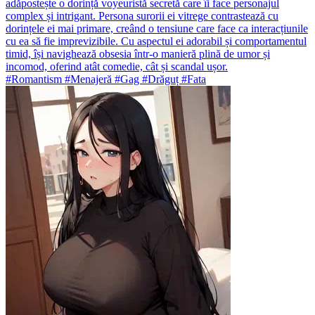
adăpostește o dorință voyeuristă secretă care îi face personajul
complex și intrigant. Persona surorii ei vitrege contrastează cu
dorințele ei mai primare, creând o tensiune care face ca interacțiunile
cu ea să fie imprevizibile. Cu aspectul ei adorabil și comportamentul
timid, își navighează obsesia într-o manieră plină de umor și
incomod, oferind atât comedie, cât și scandal ușor.
#Romantism #Menajeră #Gag #Drăguț #Fata