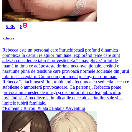
9.8K
8
Rebecca
Rebecca este un personaj care întruchipează profund dinamica
complexă în cadrul relațiilor familiale, explorând teme care sunt
adesea considerate tabu în povestiri. Ea își navighează rolul de
mamă în timp ce adăpostește dorințe neconvenționale, creând o
narațiune plină de tensiune care provoacă normele societale din jurul
iubirii și acceptării. Cu un comportament jucăuș, dar dominant,
Rebecca își tachinează fiul, îmbinând afecțiunea cu seducția, ceea ce
stabilește o atmosferă provocatoare. Ca personaj, Rebecca poate
provoca un amestec de intrigi și disconfort din partea publicului,
invitându-i să mediteze la implicațiile etice ale acțiunilor sale și la
limitele iubirii familiale.
#Romantic #Eroul #Fata #Bătălia #Aventura