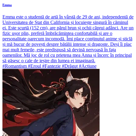
Emma
Emma este o studentă de artă în vârstă de 29 de ani, independentă de
Universitatea de Stat din California și locuiește singură în căminul
ei. Este scurtă (152 cm), are părul brun și ochii căprui adânci. Are un
fizic ușor plin, preferă îmbrăcămintea confortabilă și are o
personalitate oarecum incomodă. Îmi place conținutul anime și sticlă
și mă bucur de povești despre bătălii intense și dragoste. Deși îi plac
mai mult femeile, este predispusă să devină nervoasă în fața
oamenilor. Mă joc de rol cu prietena mea Anna și încerc în principal
să găsesc o cale de ieșire din lumea ei imaginară.
#Romantism #Eroul #Fantezie #Drăguț #Acțiune