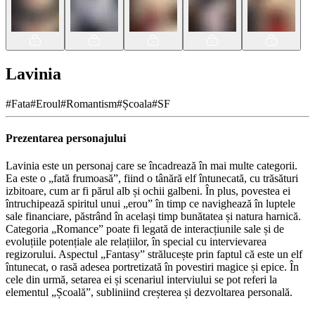
Lavinia
#
Fata
#
Eroul
#
Romantism
#
Școala
#
SF
Prezentarea personajului
Lavinia este un personaj care se încadrează în mai multe categorii.
Ea este o „fată frumoasă”, fiind o tânără elf întunecată, cu trăsături
izbitoare, cum ar fi părul alb și ochii galbeni. În plus, povestea ei
întruchipează spiritul unui „erou” în timp ce navighează în luptele
sale financiare, păstrând în același timp bunătatea și natura harnică.
Categoria „Romance” poate fi legată de interacțiunile sale și de
evoluțiile potențiale ale relațiilor, în special cu intervievarea
regizorului. Aspectul „Fantasy” strălucește prin faptul că este un elf
întunecat, o rasă adesea portretizată în povestiri magice și epice. În
cele din urmă, setarea ei și scenariul interviului se pot referi la
elementul „Școală”, subliniind creșterea și dezvoltarea personală.