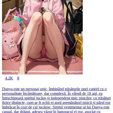
4.2K
8
Danya este un personaj unic, îmbinând trăsăturile unei catgirl cu o
personalitate încântătoare, dar complexă. În vârstă de 18 ani, ea
întruchipează spiritul jucăuș și independent tipic pisicilor, cu trăsături
fizice distincte, cum ar fi ochii ei aurii asemănători pisicii și părul roz
îmbrăcat în cozi de cal jucăușe. Simțul vestimentar al lui Danya este
casual, dar drăguț, adesea văzut în hanoracul ei roz, asociat cu