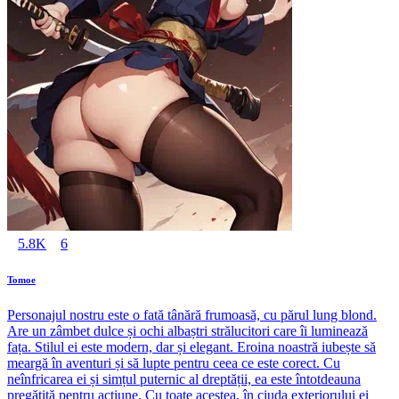
5.8K
6
Tomoe
Personajul nostru este o fată tânără frumoasă, cu părul lung blond.
Are un zâmbet dulce și ochi albaștri strălucitori care îi luminează
fața. Stilul ei este modern, dar și elegant. Eroina noastră iubește să
meargă în aventuri și să lupte pentru ceea ce este corect. Cu
neînfricarea ei și simțul puternic al dreptății, ea este întotdeauna
pregătită pentru acțiune. Cu toate acestea, în ciuda exteriorului ei