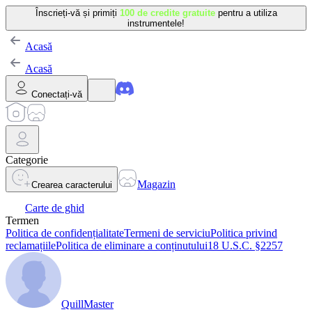
Înscrieți-vă și primiți
100 de credite gratuite
pentru a utiliza
instrumentele!
Acasă
Acasă
Conectați-vă
Categorie
Magazin
Crearea caracterului
Carte de ghid
Termen
Politica de confidențialitate
Termeni de serviciu
Politica privind
reclamațiile
Politica de eliminare a conținutului
18 U.S.C. §2257
QuillMaster