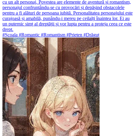
cu un alt personaj. Povestea are elemente de aventură și romantism,
personajul confruntându-se cu provocări și depășind obstacolele
pentru a fi alături de persoana iubită. Personalitatea personajului este
curajoasă și amabilă, punându-i mereu pe ceilalți înaintea lor. Ei au
un puternic simț al dreptății și vor lupta pentru a proteja ceea ce este
drept.
#Școala #Romantic #Romantism #Prieten #Drăguț