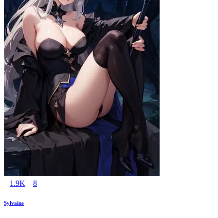
1.9K
8
Sylvaine