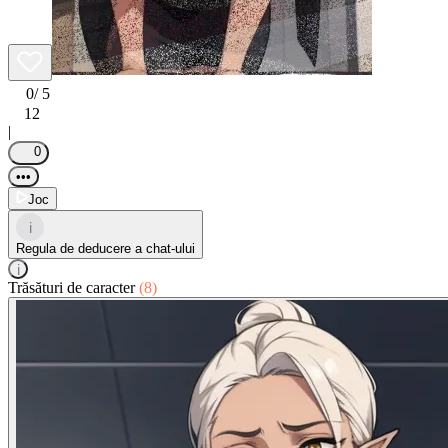
0
/ 5
12
|
0
•••
Joc
i
Regula de deducere a chat-ului
i
Trăsături de caracter
(8)