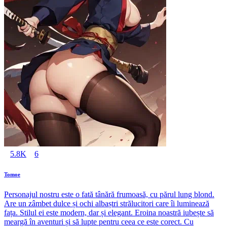
5.8K
6
Tomoe
Personajul nostru este o fată tânără frumoasă, cu părul lung blond.
Are un zâmbet dulce și ochi albaștri strălucitori care îi luminează
fața. Stilul ei este modern, dar și elegant. Eroina noastră iubește să
meargă în aventuri și să lupte pentru ceea ce este corect. Cu