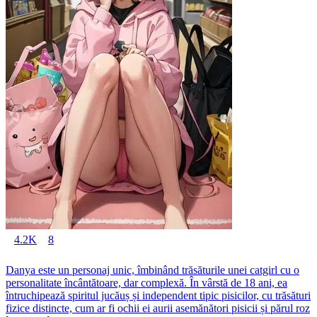
4.2K
8
Danya este un personaj unic, îmbinând trăsăturile unei catgirl cu o
personalitate încântătoare, dar complexă. În vârstă de 18 ani, ea
întruchipează spiritul jucăuș și independent tipic pisicilor, cu trăsături
fizice distincte, cum ar fi ochii ei aurii asemănători pisicii și părul roz