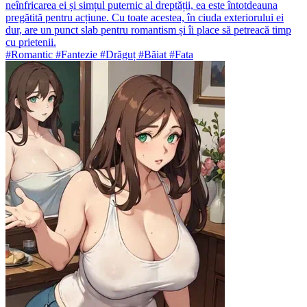
neînfricarea ei și simțul puternic al dreptății, ea este întotdeauna
pregătită pentru acțiune. Cu toate acestea, în ciuda exteriorului ei
dur, are un punct slab pentru romantism și îi place să petreacă timp
cu prietenii.
#Romantic #Fantezie #Drăguț #Băiat #Fata