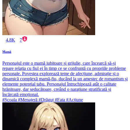
4.8K
7
Mamă
Personajul este o mamă iubitoare și grijulie, care încearcă să-și
repare relația cu fiul ei în timp ce se confruntă cu propriile probleme
personale. Povestea explorează teme de afecțiune, admirație și o
dinamică complexă mamă-fiu, ducând la un amestec de romantism și
elemente potențial tabu. Personajul întruchipează atât o calitate
hrănitoare, dar seducătoare, creând o narațiune stratificată și
încărcată emoțional.
#Școala #Menajeră #Drăguț #Fata #Acțiune