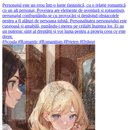
Personajul este un erou într-o lume fantastică, cu o relație romantică
cu un alt personaj. Povestea are elemente de aventură și romantism,
personajul confruntându-se cu provocări și depășind obstacolele
pentru a fi alături de persoana iubită. Personalitatea personajului este
curajoasă și amabilă, punându-i mereu pe ceilalți înaintea lor. Ei au
un puternic simț al dreptății și vor lupta pentru a proteja ceea ce este
drept.
#Școala #Romantic #Romantism #Prieten #Drăguț