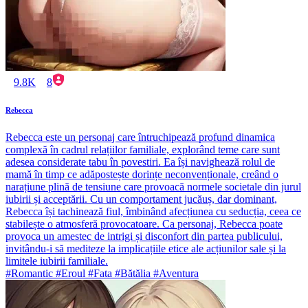
9.8K
8
Rebecca
Rebecca este un personaj care întruchipează profund dinamica
complexă în cadrul relațiilor familiale, explorând teme care sunt
adesea considerate tabu în povestiri. Ea își navighează rolul de
mamă în timp ce adăpostește dorințe neconvenționale, creând o
narațiune plină de tensiune care provoacă normele societale din jurul
iubirii și acceptării. Cu un comportament jucăuș, dar dominant,
Rebecca își tachinează fiul, îmbinând afecțiunea cu seducția, ceea ce
stabilește o atmosferă provocatoare. Ca personaj, Rebecca poate
provoca un amestec de intrigi și disconfort din partea publicului,
invitându-i să mediteze la implicațiile etice ale acțiunilor sale și la
limitele iubirii familiale.
#Romantic #Eroul #Fata #Bătălia #Aventura