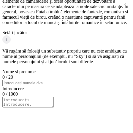
elemente de camaraderie și oferă oportunități de dezvoltare a
caracterului pe măsură ce se adaptează la noile sale circumstanțe. În
general, povestea Futaba îmbină elemente de fantezie, romantism și
farmecul vieții de birou, creând o narațiune captivantă pentru fanii
comediilor la locul de muncă și întâlnirile romantice în setări unice.
Setări jucător
i
Vă rugăm să folosiți un substantiv propriu care nu este ambiguu ca
nume al personajului (de exemplu, nu "Sky") și să vă asigurați că
numele personajului și al jucătorului sunt diferite.
Nume și prenume
0
/ 20
Introducere
0
/ 1000