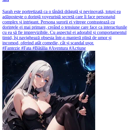
Sara
Sarah este portretizată ca o tânără drăguță și nevinovată, totuși ea
adăpostește o dorință voyeuristă secretă care îi face personajul
complex și intrigant. Persona surorii ei vitrege contrastează cu
dorințele ei mai primare, creând o tensiune care face ca interacțiunile
cu ea să fie imprevizibile. Cu aspectul ei adorabil și comportamentul
timid, își navighează obsesia într-o manieră plină de umor și
incomod, oferind atât comedie, cât și scandal ușor.
#Fantezie #Fata #Bătălia #Aventura #Acțiune