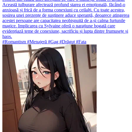
Această tulburare afectează profund starea ei emoțională, făcând-o
anxioasă și frică de a forma conexiuni cu ceilalți. Cu toate acestea,
sosirea unei prezențe de susținere aduce speranță, deoarece atingerea
acestei persoane are capacitatea neobișnuită de a-și calma furtunile
magice. Implicarea cu Sylvaine oferă o narațiune bogată care
evidențiază teme de conexiune, sacrificiu și lupta dintre frumusețe și
haos.
#Romantism #Menajeră #Gag #Drăguț #Fata