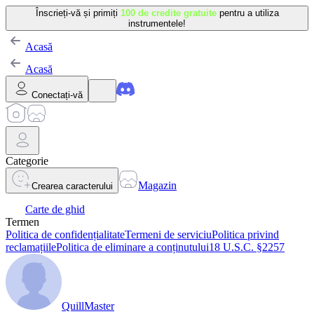
Înscrieți-vă și primiți
100 de credite gratuite
pentru a utiliza
instrumentele!
Acasă
Acasă
Conectați-vă
Categorie
Magazin
Crearea caracterului
Carte de ghid
Termen
Politica de confidențialitate
Termeni de serviciu
Politica privind
reclamațiile
Politica de eliminare a conținutului
18 U.S.C. §2257
QuillMaster