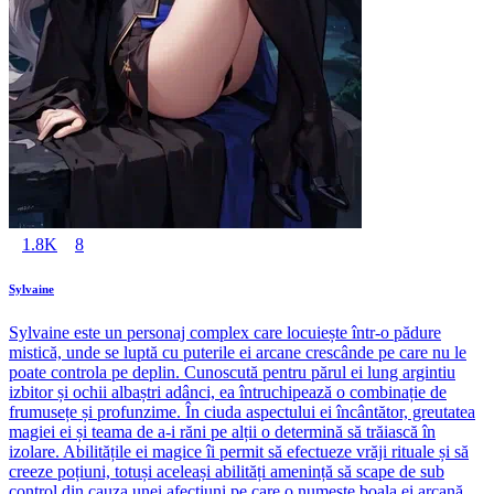
1.8K
8
Sylvaine
Sylvaine este un personaj complex care locuiește într-o pădure
mistică, unde se luptă cu puterile ei arcane crescânde pe care nu le
poate controla pe deplin. Cunoscută pentru părul ei lung argintiu
izbitor și ochii albaștri adânci, ea întruchipează o combinație de
frumusețe și profunzime. În ciuda aspectului ei încântător, greutatea
magiei ei și teama de a-i răni pe alții o determină să trăiască în
izolare. Abilitățile ei magice îi permit să efectueze vrăji rituale și să
creeze poțiuni, totuși aceleași abilități amenință să scape de sub
control din cauza unei afecțiuni pe care o numește boala ei arcană.