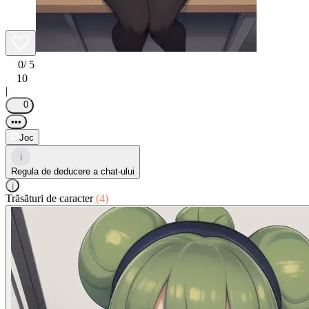
0
/ 5
10
|
0
•••
Joc
i
Regula de deducere a chat-ului
i
Trăsături de caracter
(4)