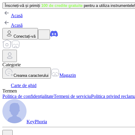
Înscrieți-vă și primiți
100 de credite gratuite
pentru a utiliza instrumentele
Acasă
Acasă
Conectați-vă
Categorie
Magazin
Crearea caracterului
Carte de ghid
Termen
Politica de confidențialitate
Termeni de serviciu
Politica privind reclama
KeyPhoria