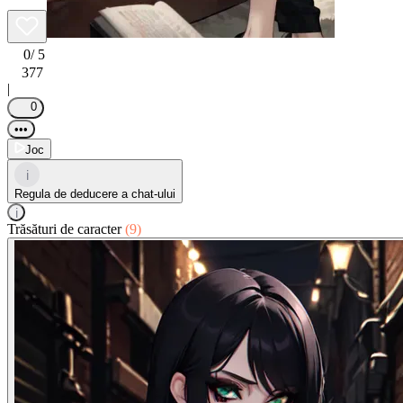
0
/ 5
377
|
0
•••
Joc
i
Regula de deducere a chat-ului
i
Trăsături de caracter
(9)