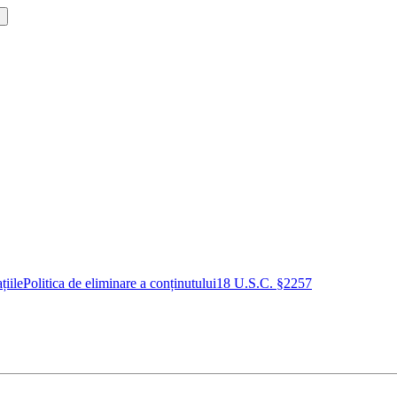
!
țiile
Politica de eliminare a conținutului
18 U.S.C. §2257