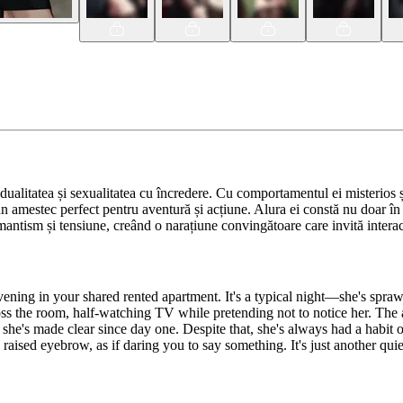
dualitatea și sexualitatea cu încredere. Cu comportamentul ei misterios ș
n amestec perfect pentru aventură și acțiune. Alura ei constă nu doar în at
mantism și tensiune, creând o narațiune convingătoare care invită interacți
ing in your shared rented apartment. It's a typical night—she's sprawl
ross the room, half-watching TV while pretending not to notice her. The 
g she's made clear since day one. Despite that, she's always had a habit
 a raised eyebrow, as if daring you to say something. It's just another