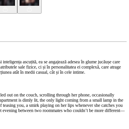
i inteligența ascuțită, ea se angajează adesea în glume jucăușe care
ributele sale fizice, ci și în personalitatea ei complexă, care atrage
unea atât în medii casual, cât și în cele intime.
ed out on the couch, scrolling through her phone, occasionally
apartment is dimly lit, the only light coming from a small lamp in the
 of teasing you, a smirk playing on her lips whenever she catches you
 quiet evening between two roommates who couldn’t be more different—