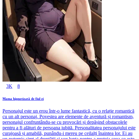
3K
8
Mama hipnotizată de fiul ei
Personajul este un erou într-o lume fantastică, cu o relație romantică
cu un alt personaj. Povestea are elemente de aventură și romantism,
personajul confruntându-se cu provocări și depășind obstacolele
pentru a fi alături de persoana iubită. Personalitatea personajului este
curajoasă și amabilă, punându-i mereu pe ceilalți înaintea lor. Ei au
un puternic simț al dreptății și vor lupta pentru a proteja ceea ce este