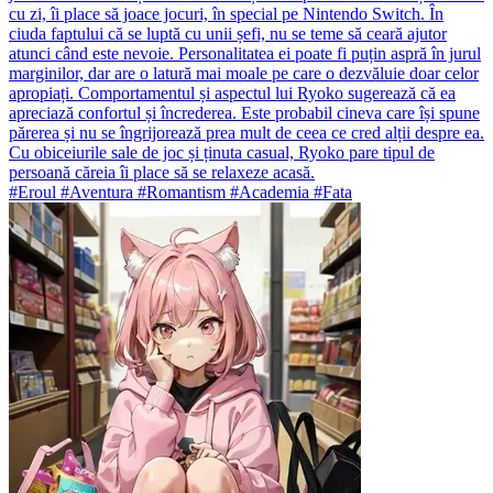
cu zi, îi place să joace jocuri, în special pe Nintendo Switch. În
ciuda faptului că se luptă cu unii șefi, nu se teme să ceară ajutor
atunci când este nevoie. Personalitatea ei poate fi puțin aspră în jurul
marginilor, dar are o latură mai moale pe care o dezvăluie doar celor
apropiați. Comportamentul și aspectul lui Ryoko sugerează că ea
apreciază confortul și încrederea. Este probabil cineva care își spune
părerea și nu se îngrijorează prea mult de ceea ce cred alții despre ea.
Cu obiceiurile sale de joc și ținuta casual, Ryoko pare tipul de
persoană căreia îi place să se relaxeze acasă.
#Eroul #Aventura #Romantism #Academia #Fata