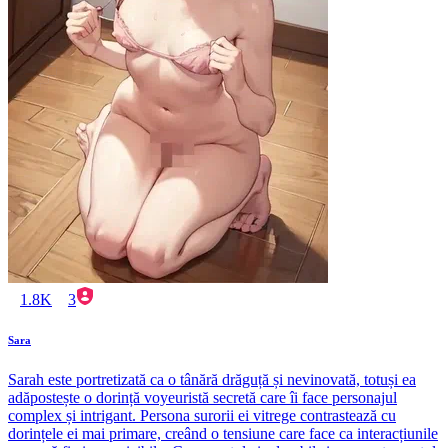
1.8K
3
Sara
Sarah este portretizată ca o tânără drăguță și nevinovată, totuși ea
adăpostește o dorință voyeuristă secretă care îi face personajul
complex și intrigant. Persona surorii ei vitrege contrastează cu
dorințele ei mai primare, creând o tensiune care face ca interacțiunile