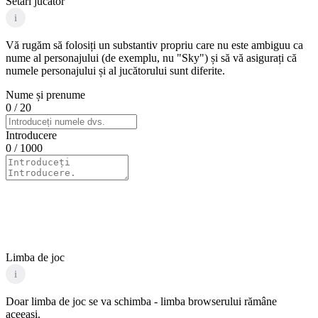
Setări jucător
i
Vă rugăm să folosiți un substantiv propriu care nu este ambiguu ca
nume al personajului (de exemplu, nu "Sky") și să vă asigurați că
numele personajului și al jucătorului sunt diferite.
Nume și prenume
0
/ 20
Introducere
0
/ 1000
Limba de joc
i
Doar limba de joc se va schimba - limba browserului rămâne
aceeași.