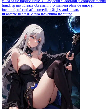
cu ea să fie imprevizibile. Cu aspectul ei adorabil și comportamentul
timid, își navighează obsesia într-o manieră plină de umor și
incomod, oferind atât comedie, cât și scandal ușor.
#Fantezie #Fata #Bătălia #Aventura #Acțiune