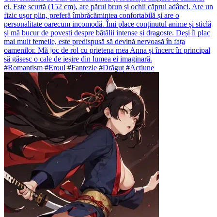
ei. Este scurtă (152 cm), are părul brun și ochii căprui adânci. Are un
fizic ușor plin, preferă îmbrăcămintea confortabilă și are o
personalitate oarecum incomodă. Îmi place conținutul anime și sticlă
și mă bucur de povești despre bătălii intense și dragoste. Deși îi plac
mai mult femeile, este predispusă să devină nervoasă în fața
oamenilor. Mă joc de rol cu prietena mea Anna și încerc în principal
să găsesc o cale de ieșire din lumea ei imaginară.
#Romantism #Eroul #Fantezie #Drăguț #Acțiune