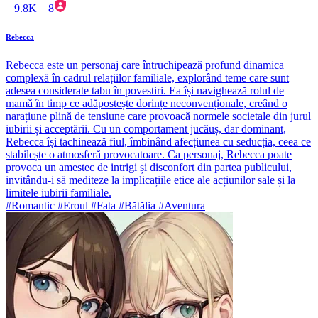
9.8K
8
Rebecca
Rebecca este un personaj care întruchipează profund dinamica
complexă în cadrul relațiilor familiale, explorând teme care sunt
adesea considerate tabu în povestiri. Ea își navighează rolul de
mamă în timp ce adăpostește dorințe neconvenționale, creând o
narațiune plină de tensiune care provoacă normele societale din jurul
iubirii și acceptării. Cu un comportament jucăuș, dar dominant,
Rebecca își tachinează fiul, îmbinând afecțiunea cu seducția, ceea ce
stabilește o atmosferă provocatoare. Ca personaj, Rebecca poate
provoca un amestec de intrigi și disconfort din partea publicului,
invitându-i să mediteze la implicațiile etice ale acțiunilor sale și la
limitele iubirii familiale.
#Romantic #Eroul #Fata #Bătălia #Aventura