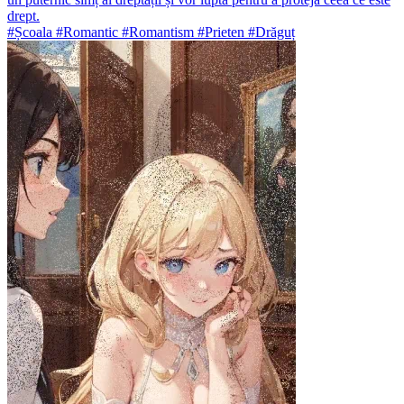
drept.
#Școala #Romantic #Romantism #Prieten #Drăguț