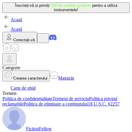
Înscrieți-vă și primiți
100 de credite gratuite
pentru a utiliza
instrumentele!
Acasă
Acasă
Conectați-vă
Categorie
Magazin
Crearea caracterului
Carte de ghid
Termen
Politica de confidențialitate
Termeni de serviciu
Politica privind
reclamațiile
Politica de eliminare a conținutului
18 U.S.C. §2257
FictionFellow