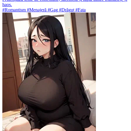
haos.
#Romantism #Menajeră #Gag #Drăguț #Fata