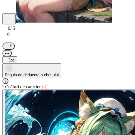
0
/ 5
0
|
0
•••
Joc
i
Regula de deducere a chat-ului
i
Trăsături de caracter
(8)