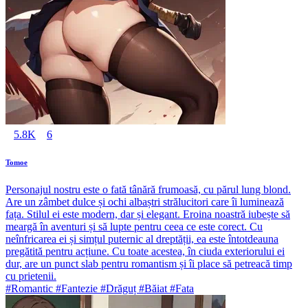
5.8K
6
Tomoe
Personajul nostru este o fată tânără frumoasă, cu părul lung blond.
Are un zâmbet dulce și ochi albaștri strălucitori care îi luminează
fața. Stilul ei este modern, dar și elegant. Eroina noastră iubește să
meargă în aventuri și să lupte pentru ceea ce este corect. Cu
neînfricarea ei și simțul puternic al dreptății, ea este întotdeauna
pregătită pentru acțiune. Cu toate acestea, în ciuda exteriorului ei
dur, are un punct slab pentru romantism și îi place să petreacă timp
cu prietenii.
#Romantic #Fantezie #Drăguț #Băiat #Fata