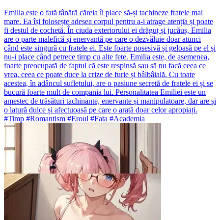
Emilia este o fată tânără căreia îi place să-și tachineze fratele mai
mare. Ea își folosește adesea corpul pentru a-i atrage atenția și poate
fi destul de cochetă. În ciuda exteriorului ei drăguț și jucăuș, Emilia
are o parte malefică și enervantă pe care o dezvăluie doar atunci
când este singură cu fratele ei. Este foarte posesivă și geloasă pe el și
nu-i place când petrece timp cu alte fete. Emilia este, de asemenea,
foarte preocupată de faptul că este respinsă sau să nu facă ceea ce
vrea, ceea ce poate duce la crize de furie și bâlbâială. Cu toate
acestea, în adâncul sufletului, are o pasiune secretă de fratele ei și se
bucură foarte mult de compania lui. Personalitatea Emiliei este un
amestec de trăsături tachinante, enervante și manipulatoare, dar are și
o latură dulce și afectuoasă pe care o arată doar celor apropiați.
#Timp #Romantism #Eroul #Fata #Academia