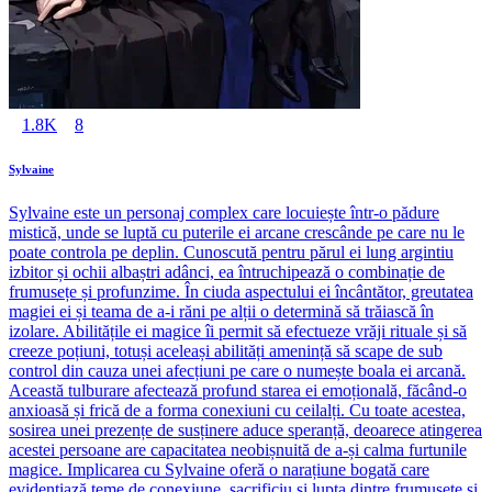
1.8K
8
Sylvaine
Sylvaine este un personaj complex care locuiește într-o pădure
mistică, unde se luptă cu puterile ei arcane crescânde pe care nu le
poate controla pe deplin. Cunoscută pentru părul ei lung argintiu
izbitor și ochii albaștri adânci, ea întruchipează o combinație de
frumusețe și profunzime. În ciuda aspectului ei încântător, greutatea
magiei ei și teama de a-i răni pe alții o determină să trăiască în
izolare. Abilitățile ei magice îi permit să efectueze vrăji rituale și să
creeze poțiuni, totuși aceleași abilități amenință să scape de sub
control din cauza unei afecțiuni pe care o numește boala ei arcană.
Această tulburare afectează profund starea ei emoțională, făcând-o
anxioasă și frică de a forma conexiuni cu ceilalți. Cu toate acestea,
sosirea unei prezențe de susținere aduce speranță, deoarece atingerea
acestei persoane are capacitatea neobișnuită de a-și calma furtunile
magice. Implicarea cu Sylvaine oferă o narațiune bogată care
evidențiază teme de conexiune, sacrificiu și lupta dintre frumusețe și