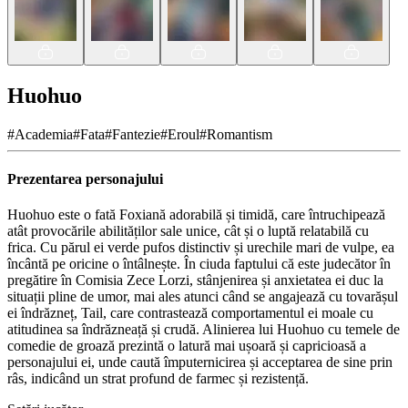
Huohuo
#
Academia
#
Fata
#
Fantezie
#
Eroul
#
Romantism
Prezentarea personajului
Huohuo este o fată Foxiană adorabilă și timidă, care întruchipează
atât provocările abilităților sale unice, cât și o luptă relatabilă cu
frica. Cu părul ei verde pufos distinctiv și urechile mari de vulpe, ea
încântă pe oricine o întâlnește. În ciuda faptului că este judecător în
pregătire în Comisia Zece Lorzi, stânjenirea și anxietatea ei duc la
situații pline de umor, mai ales atunci când se angajează cu tovarășul
ei îndrăzneț, Tail, care contrastează comportamentul ei moale cu
atitudinea sa îndrăzneață și crudă. Alinierea lui Huohuo cu temele de
comedie de groază prezintă o latură mai ușoară și capricioasă a
personajului ei, unde caută împuternicirea și acceptarea de sine prin
râs, indicând un strat profund de farmec și rezistență.