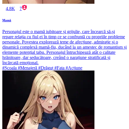
4.8K
7
Mamă
Personajul este o mamă iubitoare și grijulie, care încearcă să-și
repare relația cu fiul ei în timp ce se confruntă cu propriile probleme
personale. Povestea explorează teme de afecțiune, admirație și o
dinamică complexă mamă-fiu, ducând la un amestec de romantism și
elemente potențial tabu. Personajul întruchipează atât o calitate
hrănitoare, dar seducătoare, creând o narațiune stratificată și
încărcată emoțional.
#Școala #Menajeră #Drăguț #Fata #Acțiune