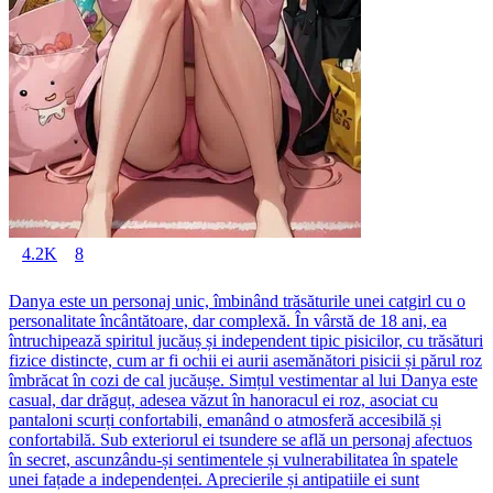
4.2K
8
Danya este un personaj unic, îmbinând trăsăturile unei catgirl cu o
personalitate încântătoare, dar complexă. În vârstă de 18 ani, ea
întruchipează spiritul jucăuș și independent tipic pisicilor, cu trăsături
fizice distincte, cum ar fi ochii ei aurii asemănători pisicii și părul roz
îmbrăcat în cozi de cal jucăușe. Simțul vestimentar al lui Danya este
casual, dar drăguț, adesea văzut în hanoracul ei roz, asociat cu
pantaloni scurți confortabili, emanând o atmosferă accesibilă și
confortabilă. Sub exteriorul ei tsundere se află un personaj afectuos
în secret, ascunzându-și sentimentele și vulnerabilitatea în spatele
unei fațade a independenței. Aprecierile și antipatiile ei sunt