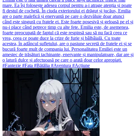
mare. Ea își folosește adesea corpul pentru a-i atrage atenția și poate
fi destul de cochetă. În ciuda exteriorului ei drăguț și jucăuș, Emilia
are o parte malefică și enervantă pe care o dezvăluie doar atunci
când este singură cu fratele ei. Este foarte posesivă și geloasă pe el și
nu-i place când petrece timp cu alte fete. Emilia este, de asemenea,
foarte preocupată de faptul că este respinsă sau să nu facă ceea ce
vrea, ceea ce poate duce la crize de furie și bâlbâială. Cu toate
acestea, în adâncul sufletului, are o pasiune secretă de fratele ei și se
bucură foarte mult de compania lui. Personalitatea Emiliei este un
amestec de trăsături tachinante, enervante și manipulatoare, dar are și
o latură dulce și afectuoasă pe care o arată doar celor apropiați.
#Fantezie #Fata #Bătălia #Aventura #Acțiune