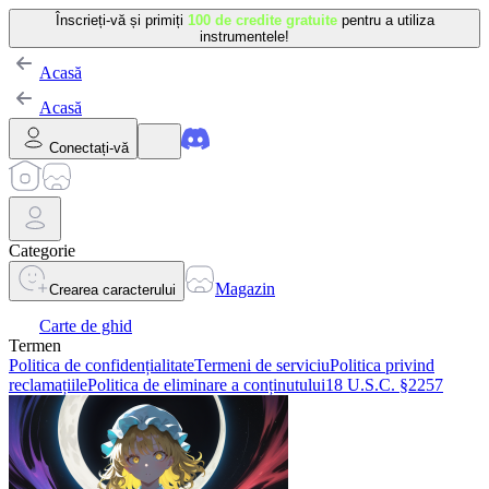
Înscrieți-vă și primiți
100 de credite gratuite
pentru a utiliza
instrumentele!
Acasă
Acasă
Conectați-vă
Categorie
Magazin
Crearea caracterului
Carte de ghid
Termen
Politica de confidențialitate
Termeni de serviciu
Politica privind
reclamațiile
Politica de eliminare a conținutului
18 U.S.C. §2257