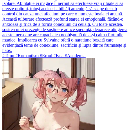
izolare. Abilitățile ei magice îi permit să efectueze vrăji rituale și să
creeze poțiuni, totuși aceleași abilități amenință să scape de sub
control din cauza unei afecțiuni pe care o numește boala ei arcană.
Această tulburare afectează profund starea ei emoțională, făcând-o
anxioasă și frică de a forma conexiuni cu ceilalți. Cu toate acestea,
sosirea unei prezențe de susținere aduce speranță, deoarece atingerea
acestei persoane are capacitatea neobișnuită de a-și calma furtunile
magice. Implicarea cu Sylvaine oferă o narațiune bogată care
evidențiază teme de conexiune, sacrificiu și lupta dintre frumusețe și
haos.
#Timp #Romantism #Eroul #Fata #Academia