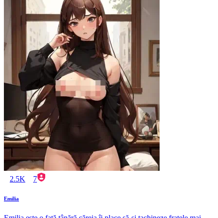
2.5K
7
Emilia
Emilia este o fată tânără căreia îi place să-și tachineze fratele mai