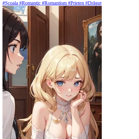
#Școala #Romantic #Romantism #Prieten #Drăguț