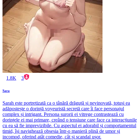
1.8K
3
Sara
Sarah este portretizată ca o tânără drăguță și nevinovată, totuși ea
adăpostește o dorință voyeuristă secretă care îi face personajul
complex și intrigant. Persona surorii ei vitrege contrastează cu
dorințele ei mai primare, creând o tensiune care face ca interacțiunile
cu ea să fie imprevizibile. Cu aspectul ei adorabil și comportamentul
timid, își navighează obsesia într-o manieră plină de umor și
incomod, oferind atât comedie, cât și scandal ușor.