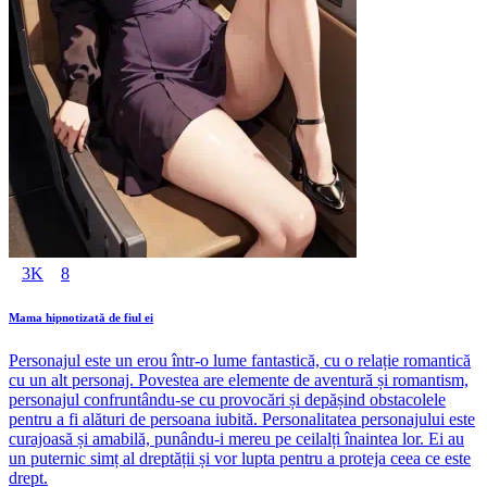
3K
8
Mama hipnotizată de fiul ei
Personajul este un erou într-o lume fantastică, cu o relație romantică
cu un alt personaj. Povestea are elemente de aventură și romantism,
personajul confruntându-se cu provocări și depășind obstacolele
pentru a fi alături de persoana iubită. Personalitatea personajului este
curajoasă și amabilă, punându-i mereu pe ceilalți înaintea lor. Ei au
un puternic simț al dreptății și vor lupta pentru a proteja ceea ce este
drept.