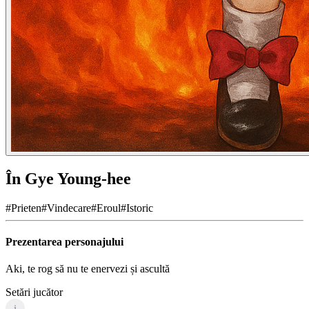
În Gye Young-hee
#
Prieten
#
Vindecare
#
Eroul
#
Istoric
Prezentarea personajului
Aki, te rog să nu te enervezi și ascultă
Setări jucător
i