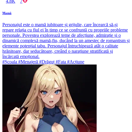
4.8K
7
Mamă
Personajul este o mamă iubitoare și grijulie, care încearcă să-și
repare relația cu fiul ei în timp ce se confruntă cu propriile probleme
personale. Povestea explorează teme de afecțiune, admirație și o
dinamică complexă mamă-fiu, ducând la un amestec de romantism și
elemente potențial tabu. Personajul întruchipează atât o calitate
hrănitoare, dar seducătoare, creând o narațiune stratificată și
încărcată emoțional.
#Școala #Menajeră #Drăguț #Fata #Acțiune