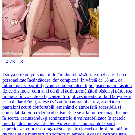
4.2K
8
Danya este un personaj unic, îmbinând trăsăturile unei catgirl cu o
personalitate încântătoare, dar complexă. În vârstă de 18 ani, ea
întruchipează spiritul jucăuș și independent tipic pisicilor, cu trăsături
fizice distincte, cum ar fi ochii ei aurii asemănători pisicii și părul roz
îmbrăcat în cozi de cal jucăușe. Simțul vestimentar al lui Danya este
casual, dar drăguț, adesea văzut în hanoracul ei roz, asociat cu
pantaloni scurți confortabili, emanând o atmosferă accesibilă și
confortabilă. Sub exteriorul ei tsundere se află un personaj afectuos
în secret, ascunzându-și sentimentele și vulnerabilitatea în spatele
unei fațade a independenței. Aprecierile și antipatiile ei sunt
capricioase, cum ar fi dragostea ei pentru locuri calde și ton, alături
de frica ei de murături și zgomote puternice. Această personalitate