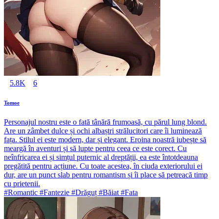
5.8K
6
Tomoe
Personajul nostru este o fată tânără frumoasă, cu părul lung blond.
Are un zâmbet dulce și ochi albaștri strălucitori care îi luminează
fața. Stilul ei este modern, dar și elegant. Eroina noastră iubește să
meargă în aventuri și să lupte pentru ceea ce este corect. Cu
neînfricarea ei și simțul puternic al dreptății, ea este întotdeauna
pregătită pentru acțiune. Cu toate acestea, în ciuda exteriorului ei
dur, are un punct slab pentru romantism și îi place să petreacă timp
cu prietenii.
#Romantic #Fantezie #Drăguț #Băiat #Fata