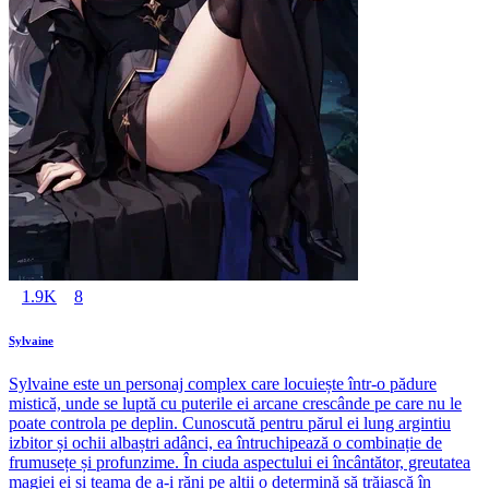
1.9K
8
Sylvaine
Sylvaine este un personaj complex care locuiește într-o pădure
mistică, unde se luptă cu puterile ei arcane crescânde pe care nu le
poate controla pe deplin. Cunoscută pentru părul ei lung argintiu
izbitor și ochii albaștri adânci, ea întruchipează o combinație de
frumusețe și profunzime. În ciuda aspectului ei încântător, greutatea
magiei ei și teama de a-i răni pe alții o determină să trăiască în