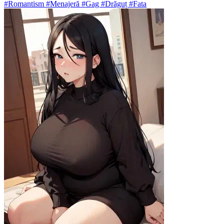
#Romantism #Menajeră #Gag #Drăguț #Fata