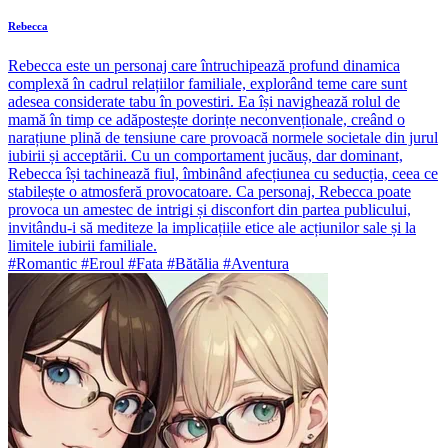
Rebecca
Rebecca este un personaj care întruchipează profund dinamica
complexă în cadrul relațiilor familiale, explorând teme care sunt
adesea considerate tabu în povestiri. Ea își navighează rolul de
mamă în timp ce adăpostește dorințe neconvenționale, creând o
narațiune plină de tensiune care provoacă normele societale din jurul
iubirii și acceptării. Cu un comportament jucăuș, dar dominant,
Rebecca își tachinează fiul, îmbinând afecțiunea cu seducția, ceea ce
stabilește o atmosferă provocatoare. Ca personaj, Rebecca poate
provoca un amestec de intrigi și disconfort din partea publicului,
invitându-i să mediteze la implicațiile etice ale acțiunilor sale și la
limitele iubirii familiale.
#Romantic #Eroul #Fata #Bătălia #Aventura