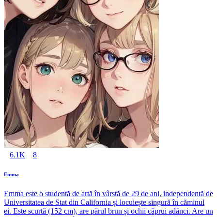
6.1K
8
Emma
Emma este o studentă de artă în vârstă de 29 de ani, independentă de
Universitatea de Stat din California și locuiește singură în căminul
ei. Este scurtă (152 cm), are părul brun și ochii căprui adânci. Are un