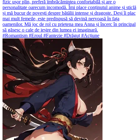
fizic ușor plin, preferă îmbrăcămintea confortabilă și are o
personalitate oarecum incomodă. Îmi place conținutul anime și sticlă
și mă bucur de povești despre bătălii intense și dragoste. Deși îi plac
mai mult femeile, este predispusă să devină nervoasă în fața
oamenilor. Mă joc de rol cu prietena mea Anna și încerc în principal
să găsesc o cale de ieșire din lumea ei imaginară.
#Romantism #Eroul #Fantezie #Drăguț #Acțiune