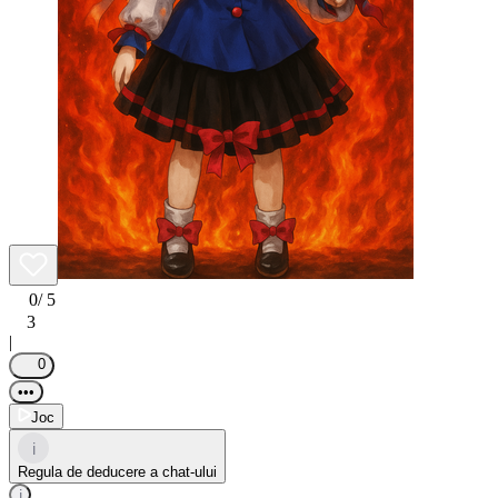
0
/ 5
3
|
0
•••
Joc
i
Regula de deducere a chat-ului
i