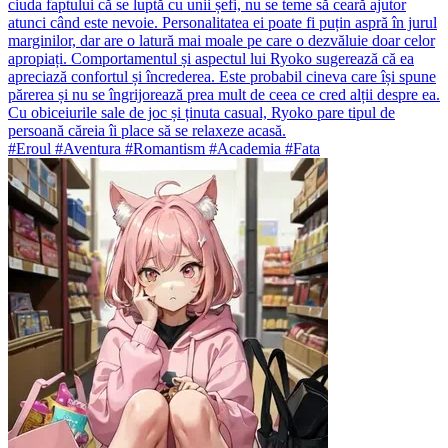
ciuda faptului că se luptă cu unii șefi, nu se teme să ceară ajutor
atunci când este nevoie. Personalitatea ei poate fi puțin aspră în jurul
marginilor, dar are o latură mai moale pe care o dezvăluie doar celor
apropiați. Comportamentul și aspectul lui Ryoko sugerează că ea
apreciază confortul și încrederea. Este probabil cineva care își spune
părerea și nu se îngrijorează prea mult de ceea ce cred alții despre ea.
Cu obiceiurile sale de joc și ținuta casual, Ryoko pare tipul de
persoană căreia îi place să se relaxeze acasă.
#Eroul #Aventura #Romantism #Academia #Fata