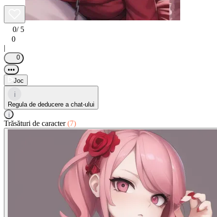
0
/ 5
0
|
0
•••
Joc
i
Regula de deducere a chat-ului
i
Trăsături de caracter
(7)