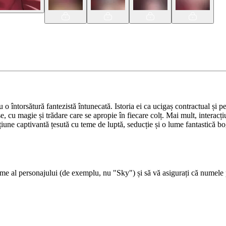
 întorsătură fantezistă întunecată. Istoria ei ca ucigaș contractual și p
e, cu magie și trădare care se apropie în fiecare colț. Mai mult, interac
țiune captivantă țesută cu teme de luptă, seducție și o lume fantastică bo
 al personajului (de exemplu, nu "Sky") și să vă asigurați că numele per