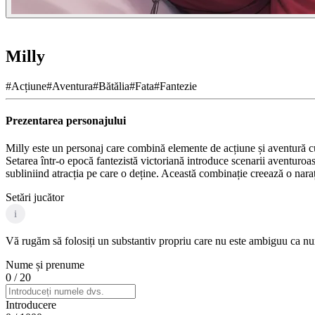
Milly
#
Acțiune
#
Aventura
#
Bătălia
#
Fata
#
Fantezie
Prezentarea personajului
Milly este un personaj care combină elemente de acțiune și aventură cu o
Setarea într-o epocă fantezistă victoriană introduce scenarii aventuroas
subliniind atracția pe care o deține. Această combinație creează o nara
Setări jucător
i
Vă rugăm să folosiți un substantiv propriu care nu este ambiguu ca nume
Nume și prenume
0
/ 20
Introducere