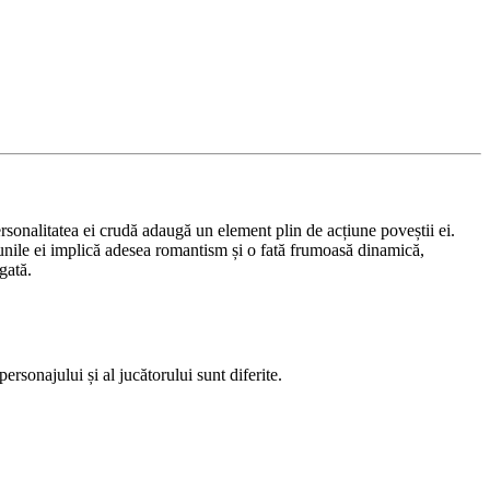
ersonalitatea ei crudă adaugă un element plin de acțiune poveștii ei.
țiunile ei implică adesea romantism și o fată frumoasă dinamică,
gată.
sonajului și al jucătorului sunt diferite.