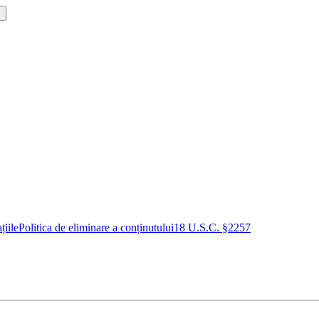
!
țiile
Politica de eliminare a conținutului
18 U.S.C. §2257