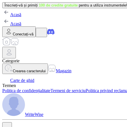
Înscrieți-vă și primiți
100 de credite gratuite
pentru a utiliza instrumentele
Acasă
Acasă
Conectați-vă
Categorie
Magazin
Crearea caracterului
Carte de ghid
Termen
Politica de confidențialitate
Termeni de serviciu
Politica privind reclama
WriteWise