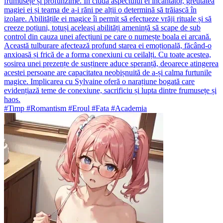
frumusețe și profunzime. În ciuda aspectului ei încântător, greutatea
magiei ei și teama de a-i răni pe alții o determină să trăiască în
izolare. Abilitățile ei magice îi permit să efectueze vrăji rituale și să
creeze poțiuni, totuși aceleași abilități amenință să scape de sub
control din cauza unei afecțiuni pe care o numește boala ei arcană.
Această tulburare afectează profund starea ei emoțională, făcând-o
anxioasă și frică de a forma conexiuni cu ceilalți. Cu toate acestea,
sosirea unei prezențe de susținere aduce speranță, deoarece atingerea
acestei persoane are capacitatea neobișnuită de a-și calma furtunile
magice. Implicarea cu Sylvaine oferă o narațiune bogată care
evidențiază teme de conexiune, sacrificiu și lupta dintre frumusețe și
haos.
#Timp #Romantism #Eroul #Fata #Academia