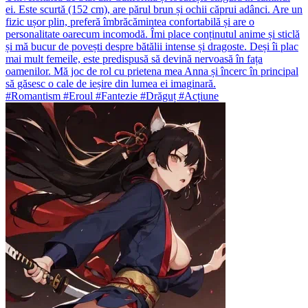
ei. Este scurtă (152 cm), are părul brun și ochii căprui adânci. Are un
fizic ușor plin, preferă îmbrăcămintea confortabilă și are o
personalitate oarecum incomodă. Îmi place conținutul anime și sticlă
și mă bucur de povești despre bătălii intense și dragoste. Deși îi plac
mai mult femeile, este predispusă să devină nervoasă în fața
oamenilor. Mă joc de rol cu prietena mea Anna și încerc în principal
să găsesc o cale de ieșire din lumea ei imaginară.
#Romantism #Eroul #Fantezie #Drăguț #Acțiune