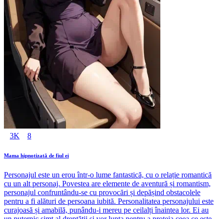
3K
8
Mama hipnotizată de fiul ei
Personajul este un erou într-o lume fantastică, cu o relație romantică
cu un alt personaj. Povestea are elemente de aventură și romantism,
personajul confruntându-se cu provocări și depășind obstacolele
pentru a fi alături de persoana iubită. Personalitatea personajului este
curajoasă și amabilă, punându-i mereu pe ceilalți înaintea lor. Ei au
un puternic simț al dreptății și vor lupta pentru a proteja ceea ce este