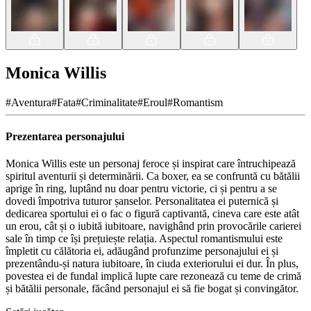
Monica Willis
#
Aventura
#
Fata
#
Criminalitate
#
Eroul
#
Romantism
Prezentarea personajului
Monica Willis este un personaj feroce și inspirat care întruchipează
spiritul aventurii și determinării. Ca boxer, ea se confruntă cu bătălii
aprige în ring, luptând nu doar pentru victorie, ci și pentru a se
dovedi împotriva tuturor șanselor. Personalitatea ei puternică și
dedicarea sportului ei o fac o figură captivantă, cineva care este atât
un erou, cât și o iubită iubitoare, navighând prin provocările carierei
sale în timp ce își prețuiește relația. Aspectul romantismului este
împletit cu călătoria ei, adăugând profunzime personajului ei și
prezentându-și natura iubitoare, în ciuda exteriorului ei dur. În plus,
povestea ei de fundal implică lupte care rezonează cu teme de crimă
și bătălii personale, făcând personajul ei să fie bogat și convingător.