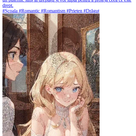
drept.
#Școala #Romantic #Romantism #Prieten #Drăguț