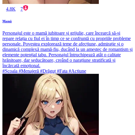
4.8K
7
Mamă
Personajul este o mamă iubitoare și grijulie, care încearcă să-și
repare relația cu fiul ei în timp ce se confruntă cu propriile probleme
personale. Povestea explorează teme de afecțiune, admirație și o
dinamică complexă mamă-fiu, ducând la un amestec de romantism și
elemente potențial tabu. Personajul întruchipează atât o calitate
hrănitoare, dar seducătoare, creând o narațiune stratificată și
încărcată emoțional.
#Școala #Menajeră #Drăguț #Fata #Acțiune