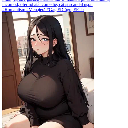
incomod, oferind atât comedie, cât și scandal ușor.
#Romantism #Menajeră #Gag #Drăguț #Fata