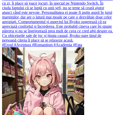
cu zi, îi place să joace jocuri, în special pe Nintendo Switch. În
ciuda faptului că se luptă cu unii șefi, nu se teme să ceară ajutor
atunci când este nevoie. Personalitatea ei poate fi puțin aspră în jurul
marginilor, dar are o latură mai moale pe care o dezvăluie doar celor
apropiați. Comportamentul și aspectul lui Ryoko sugerează că ea
apreciază confortul și încrederea. Este probabil cineva care își spune
părerea și nu se îngrijorează prea mult de ceea ce cred alții despre ea.
Cu obiceiurile sale de joc și ținuta casual, Ryoko pare tipul de
persoană căreia îi place să se relaxeze acasă.
#Eroul #Aventura #Romantism #Academia #Fata