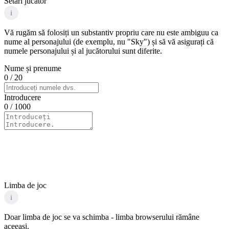
Setări jucător
i
Vă rugăm să folosiți un substantiv propriu care nu este ambiguu ca
nume al personajului (de exemplu, nu "Sky") și să vă asigurați că
numele personajului și al jucătorului sunt diferite.
Nume și prenume
0
/ 20
Introducere
0
/ 1000
Limba de joc
i
Doar limba de joc se va schimba - limba browserului rămâne
aceeași.