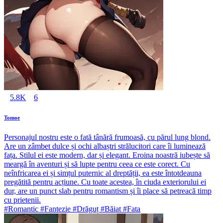
5.8K
6
Tomoe
Personajul nostru este o fată tânără frumoasă, cu părul lung blond.
Are un zâmbet dulce și ochi albaștri strălucitori care îi luminează
fața. Stilul ei este modern, dar și elegant. Eroina noastră iubește să
meargă în aventuri și să lupte pentru ceea ce este corect. Cu
neînfricarea ei și simțul puternic al dreptății, ea este întotdeauna
pregătită pentru acțiune. Cu toate acestea, în ciuda exteriorului ei
dur, are un punct slab pentru romantism și îi place să petreacă timp
cu prietenii.
#Romantic #Fantezie #Drăguț #Băiat #Fata