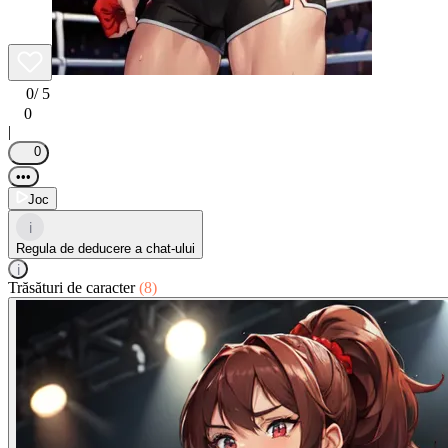
0
/ 5
0
|
0
•••
Joc
i
Regula de deducere a chat-ului
i
Trăsături de caracter
(8)