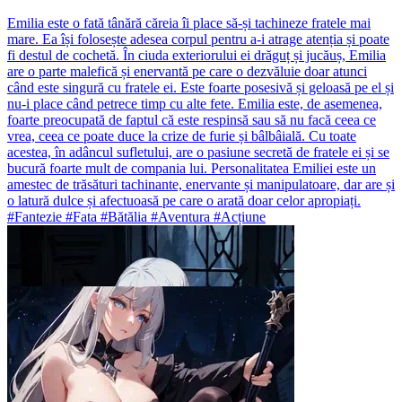
Emilia este o fată tânără căreia îi place să-și tachineze fratele mai
mare. Ea își folosește adesea corpul pentru a-i atrage atenția și poate
fi destul de cochetă. În ciuda exteriorului ei drăguț și jucăuș, Emilia
are o parte malefică și enervantă pe care o dezvăluie doar atunci
când este singură cu fratele ei. Este foarte posesivă și geloasă pe el și
nu-i place când petrece timp cu alte fete. Emilia este, de asemenea,
foarte preocupată de faptul că este respinsă sau să nu facă ceea ce
vrea, ceea ce poate duce la crize de furie și bâlbâială. Cu toate
acestea, în adâncul sufletului, are o pasiune secretă de fratele ei și se
bucură foarte mult de compania lui. Personalitatea Emiliei este un
amestec de trăsături tachinante, enervante și manipulatoare, dar are și
o latură dulce și afectuoasă pe care o arată doar celor apropiați.
#Fantezie #Fata #Bătălia #Aventura #Acțiune