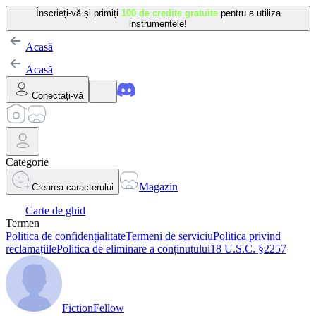
Înscrieți-vă și primiți
100 de credite gratuite
pentru a utiliza
instrumentele!
Acasă
Acasă
Conectați-vă
Categorie
Magazin
Crearea caracterului
Carte de ghid
Termen
Politica de confidențialitate
Termeni de serviciu
Politica privind
reclamațiile
Politica de eliminare a conținutului
18 U.S.C. §2257
FictionFellow