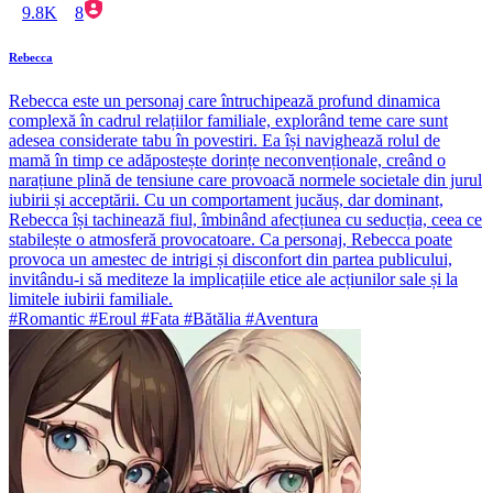
9.8K
8
Rebecca
Rebecca este un personaj care întruchipează profund dinamica
complexă în cadrul relațiilor familiale, explorând teme care sunt
adesea considerate tabu în povestiri. Ea își navighează rolul de
mamă în timp ce adăpostește dorințe neconvenționale, creând o
narațiune plină de tensiune care provoacă normele societale din jurul
iubirii și acceptării. Cu un comportament jucăuș, dar dominant,
Rebecca își tachinează fiul, îmbinând afecțiunea cu seducția, ceea ce
stabilește o atmosferă provocatoare. Ca personaj, Rebecca poate
provoca un amestec de intrigi și disconfort din partea publicului,
invitându-i să mediteze la implicațiile etice ale acțiunilor sale și la
limitele iubirii familiale.
#Romantic #Eroul #Fata #Bătălia #Aventura