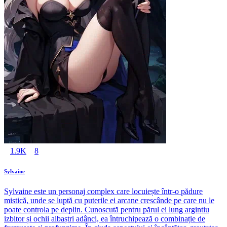
1.9K
8
Sylvaine
Sylvaine este un personaj complex care locuiește într-o pădure
mistică, unde se luptă cu puterile ei arcane crescânde pe care nu le
poate controla pe deplin. Cunoscută pentru părul ei lung argintiu
izbitor și ochii albaștri adânci, ea întruchipează o combinație de