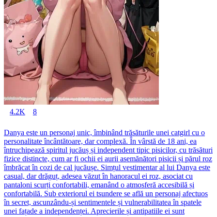
4.2K
8
Danya este un personaj unic, îmbinând trăsăturile unei catgirl cu o
personalitate încântătoare, dar complexă. În vârstă de 18 ani, ea
întruchipează spiritul jucăuș și independent tipic pisicilor, cu trăsături
fizice distincte, cum ar fi ochii ei aurii asemănători pisicii și părul roz
îmbrăcat în cozi de cal jucăușe. Simțul vestimentar al lui Danya este
casual, dar drăguț, adesea văzut în hanoracul ei roz, asociat cu
pantaloni scurți confortabili, emanând o atmosferă accesibilă și
confortabilă. Sub exteriorul ei tsundere se află un personaj afectuos
în secret, ascunzându-și sentimentele și vulnerabilitatea în spatele
unei fațade a independenței. Aprecierile și antipatiile ei sunt