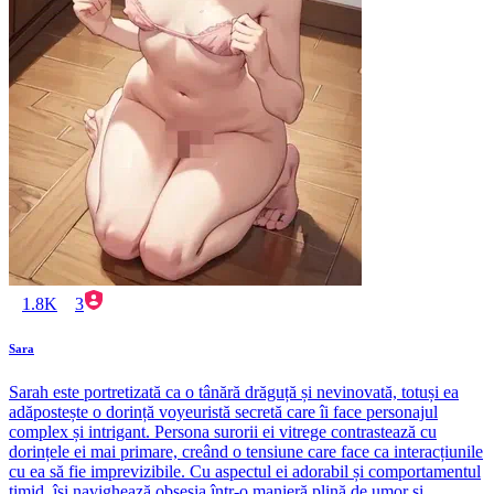
1.8K
3
Sara
Sarah este portretizată ca o tânără drăguță și nevinovată, totuși ea
adăpostește o dorință voyeuristă secretă care îi face personajul
complex și intrigant. Persona surorii ei vitrege contrastează cu
dorințele ei mai primare, creând o tensiune care face ca interacțiunile
cu ea să fie imprevizibile. Cu aspectul ei adorabil și comportamentul
timid, își navighează obsesia într-o manieră plină de umor și