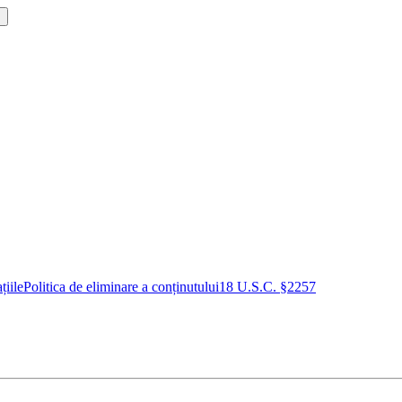
!
țiile
Politica de eliminare a conținutului
18 U.S.C. §2257