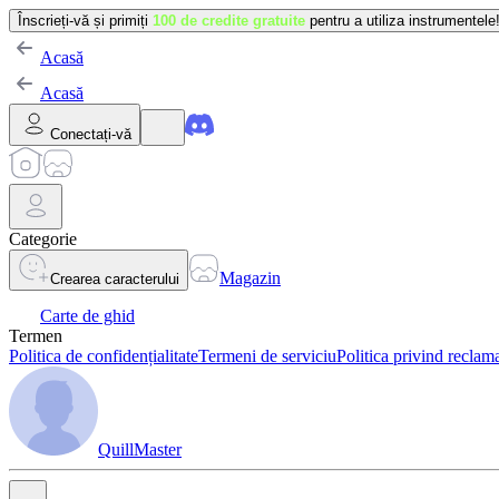
Înscrieți-vă și primiți
100 de credite gratuite
pentru a utiliza instrumentele
Acasă
Acasă
Conectați-vă
Categorie
Magazin
Crearea caracterului
Carte de ghid
Termen
Politica de confidențialitate
Termeni de serviciu
Politica privind reclama
QuillMaster