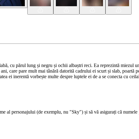
bă, cu părul lung și negru și ochii albaștri reci. Ea reprezintă miezul un
 ani, care pare mult mai tânără datorită cadrului ei scurt și slab, poartă p
ea ei inerentă vorbește multe despre luptele ei de a se conecta cu ceilalți.
 al personajului (de exemplu, nu "Sky") și să vă asigurați că numele per