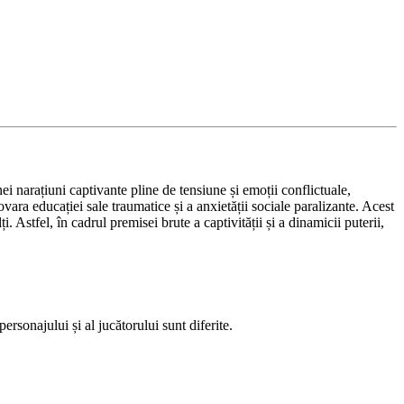
ei narațiuni captivante pline de tensiune și emoții conflictuale,
ovara educației sale traumatice și a anxietății sociale paralizante. Acest
 Astfel, în cadrul premisei brute a captivității și a dinamicii puterii,
sonajului și al jucătorului sunt diferite.