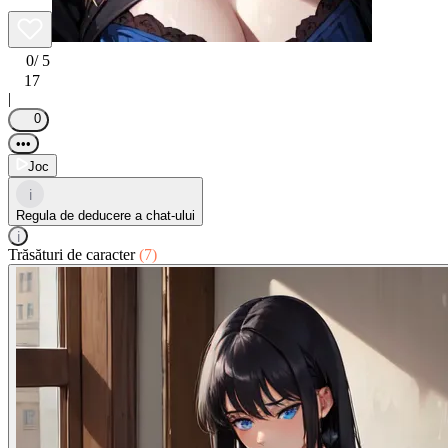
0
/ 5
17
|
0
•••
Joc
i
Regula de deducere a chat-ului
i
Trăsături de caracter
(7)