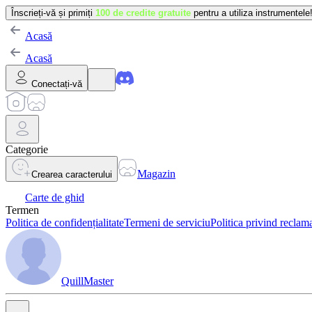
Înscrieți-vă și primiți
100 de credite gratuite
pentru a utiliza instrumentele
Acasă
Acasă
Conectați-vă
Categorie
Magazin
Crearea caracterului
Carte de ghid
Termen
Politica de confidențialitate
Termeni de serviciu
Politica privind reclama
QuillMaster