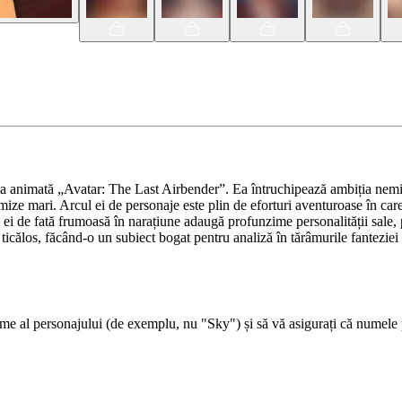
ia animată „Avatar: The Last Airbender”. Ea întruchipează ambiția nemil
u mize mari. Arcul ei de personaje este plin de eforturi aventuroase în car
tul ei de fată frumoasă în narațiune adaugă profunzime personalității sal
ticălos, făcând-o un subiect bogat pentru analiză în tărâmurile fanteziei ș
 al personajului (de exemplu, nu "Sky") și să vă asigurați că numele per