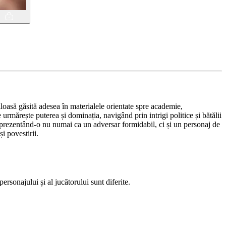
oasă găsită adesea în materialele orientate spre academie,
e urmărește puterea și dominația, navigând prin intrigi politice și bătălii
e, prezentând-o nu numai ca un adversar formidabil, ci și un personaj de
i povestirii.
sonajului și al jucătorului sunt diferite.