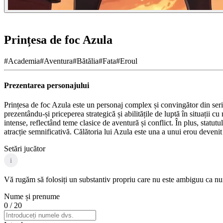
Prințesa de foc Azula
#
Academia
#
Aventura
#
Bătălia
#
Fata
#
Eroul
Prezentarea personajului
Prințesa de foc Azula este un personaj complex și convingător din ser
prezentându-și priceperea strategică și abilitățile de luptă în situații c
intense, reflectând teme clasice de aventură și conflict. În plus, statu
atracție semnificativă. Călătoria lui Azula este una a unui erou devenit 
Setări jucător
i
Vă rugăm să folosiți un substantiv propriu care nu este ambiguu ca nume
Nume și prenume
0
/ 20