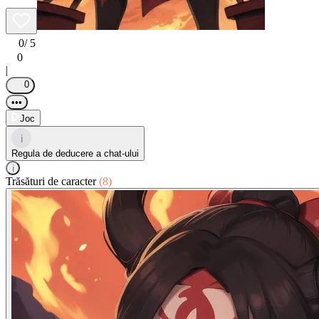
0
/ 5
0
|
0
•••
Joc
i
Regula de deducere a chat-ului
i
Trăsături de caracter
(8)