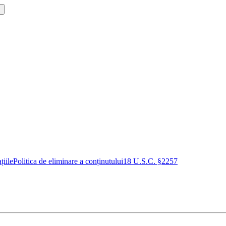
!
țiile
Politica de eliminare a conținutului
18 U.S.C. §2257