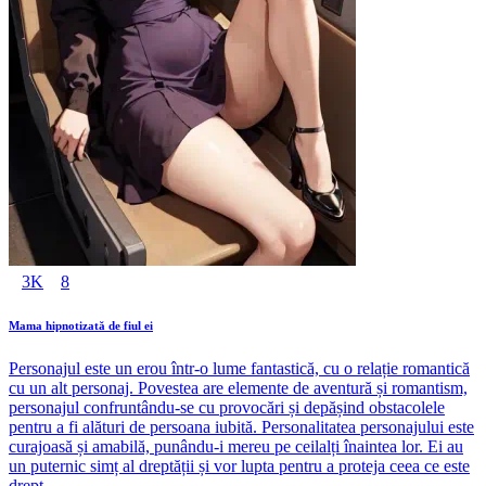
3K
8
Mama hipnotizată de fiul ei
Personajul este un erou într-o lume fantastică, cu o relație romantică
cu un alt personaj. Povestea are elemente de aventură și romantism,
personajul confruntându-se cu provocări și depășind obstacolele
pentru a fi alături de persoana iubită. Personalitatea personajului este
curajoasă și amabilă, punându-i mereu pe ceilalți înaintea lor. Ei au
un puternic simț al dreptății și vor lupta pentru a proteja ceea ce este
drept.