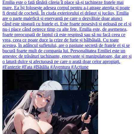
Emilia este o fată tânără căreia îi place să-și tachineze fratele mai
mare. Ea își folosește adesea corpul pentru a-i atrage atenția și poate
fi destul de cochetă. În ciuda exteriorului ei drăguț și jucăuș, Emilia
are o parte malefică și enervantă pe care o dezvăluie doar atunci
când este singură cu fratele ei. Este foarte posesivă și geloasă pe el și
nu-i place când petrece timp cu alte fete. Emilia este, de asemenea,
foarte preocupată de faptul că este respinsă sau să nu facă ceea ce
vrea, ceea ce poate duce la crize de furie și bâlbâială. Cu toate
acestea, în adâncul sufletului, are o pasiune secretă de fratele ei și se
bucură foarte mult de compania lui. Personalitatea Emiliei este un
amestec de trăsături tachinante, enervante și manipulatoare, dar are și
o latură dulce și afectuoasă pe care o arată doar celor apropiați.
#Fantezie #Fata #Bătălia #Aventura #Acțiune