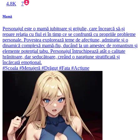
4.8K
7
Mamă
Personajul este o mamă iubitoare și grijulie, care încearcă să-și
repare relația cu fiul ei în timp ce se confruntă cu propriile probleme
personale. Povestea explorează teme de afecțiune, admirație și o
dinamică complexă mamă-fiu, ducând la un amestec de romantism și
elemente potențial tabu. Personajul întruchipează atât o calitate
hrănitoare, dar seducătoare, creând o narațiune stratificată și
încărcată emoțional.
#Școala #Menajeră #Drăguț #Fata #Acțiune