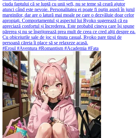
ciuda faptului că se luptă cu unii șefi, nu se teme să ceară ajutor
atunci când este nevoie. Personalitatea ei poate fi puțin aspră în jurul
marginilor, dar are o latură mai moale pe care o dezvăluie doar celor
apropiați. Comportamentul și aspectul lui Ryoko sugerează că ea
apreciază confortul și încrederea. Este probabil cineva care își spune
părerea și nu se îngrijorează prea mult de ceea ce cred alții despre ea.
Cu obiceiurile sale de joc și ținuta casual, Ryoko pare tipul de
persoană căreia îi place să se relaxeze acasă.
#Eroul #Aventura #Romantism #Academia #Fata