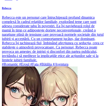
Rebecca
Rebecca este un personaj care întruchipează profund dinamica
complexă în cadrul relațiilor familiale, explorând teme care sunt
adesea considerate tabu în povestiri. Ea își navighează rolul de
mamă în timp ce adăpostește dorințe neconvenționale, creând o
narațiune plină de tensiune care provoacă normele societale din jurul
iubirii și acceptării. Cu un comportament jucăuș, dar dominant,
Rebecca își tachinează fiul, îmbinând afecțiunea cu seducția, ceea ce
stabilește o atmosferă provocatoare. Ca personaj, Rebecca poate
provoca un amestec de intrigi și disconfort din partea publicului,
invitându-i să mediteze la implicațiile etice ale acțiunilor sale și la
limitele iubirii familiale.
#Romantic #Eroul #Fata #Bătălia #Aventura