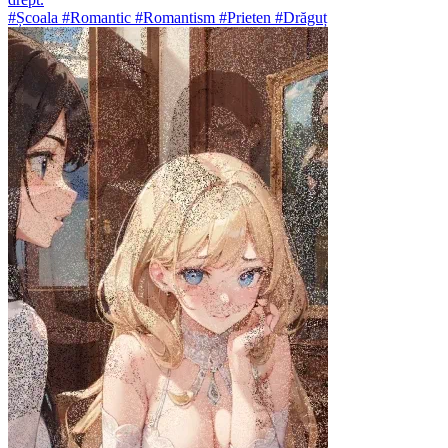
#Școala #Romantic #Romantism #Prieten #Drăguț