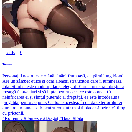
5.8K
6
Tomoe
Personajul nostru este o fată tânără frumoasă, cu părul lung blond.
Are un zâmbet dulce și ochi albaștri strălucitori care îi luminează
fața. Stilul ei este modern, dar și elegant. Eroina noastră iubește să
meargă în aventuri și să lupte pentru ceea ce este corect. Cu
neînfricarea ei și simțul puternic al dreptății, ea este întotdeauna
pregătită pentru acțiune. Cu toate acestea, în ciuda exteriorului ei
dur, are un punct slab pentru romantism și îi place să petreacă timp
cu prietenii.
#Romantic #Fantezie #Drăguț #Băiat #Fata