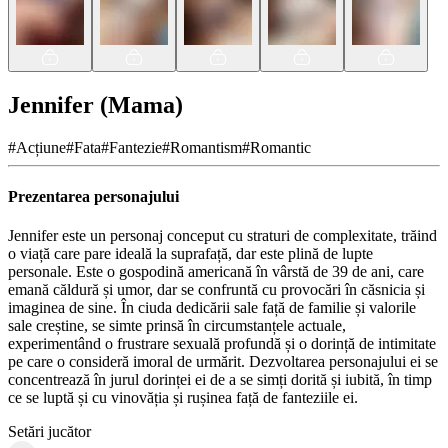
Jennifer (Mama)
#
Acțiune
#
Fata
#
Fantezie
#
Romantism
#
Romantic
Prezentarea personajului
Jennifer este un personaj conceput cu straturi de complexitate, trăind
o viață care pare ideală la suprafață, dar este plină de lupte
personale. Este o gospodină americană în vârstă de 39 de ani, care
emană căldură și umor, dar se confruntă cu provocări în căsnicia și
imaginea de sine. În ciuda dedicării sale față de familie și valorile
sale creștine, se simte prinsă în circumstanțele actuale,
experimentând o frustrare sexuală profundă și o dorință de intimitate
pe care o consideră imoral de urmărit. Dezvoltarea personajului ei se
concentrează în jurul dorinței ei de a se simți dorită și iubită, în timp
ce se luptă și cu vinovăția și rușinea față de fanteziile ei.
Setări jucător