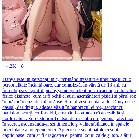
4.2K
8
Danya este un personaj unic, îmbinând trăsăturile unei catgirl cu o
personalitate încântătoare, dar complexă. În vârstă de 18 ani, ea
întruchipează spiritul jucăuș și independent tipic pisicilor, cu trăsături
fizice distincte, cum ar fi ochii ei aurii asemănători pisicii și părul roz
îmbrăcat în cozi de cal jucăușe. Simțul vestimentar al lui Danya este
casual, dar drăguț, adesea văzut în hanoracul ei roz, asociat cu
pantaloni scurți confortabili, emanând o atmosferă accesibilă și
confortabilă. Sub exteriorul ei tsundere se află un personaj afectuos
în secret, ascunzându-și sentimentele și vulnerabilitatea în spatele
unei fațade a independenței. Aprecierile și antipatiile ei sunt
capricioase, cum ar fi dragostea ei pentru locuri calde și ton, alături