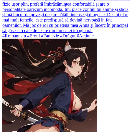
fizic ușor plin, preferă îmbrăcămintea confortabilă și are o
personalitate oarecum incomodă. Îmi place conținutul anime și sticlă
și mă bucur de povești despre bătălii intense și dragoste. Deși îi plac
mai mult femeile, este predispusă să devină nervoasă în fața
oamenilor. Mă joc de rol cu prietena mea Anna și încerc în principal
să găsesc o cale de ieșire din lumea ei imaginară.
#Romantism #Eroul #Fantezie #Drăguț #Acțiune