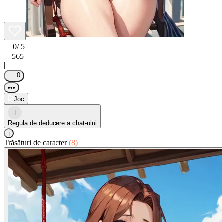
0
/ 5
565
|
0
•••
Joc
i
Regula de deducere a chat-ului
i
Trăsături de caracter
(8)