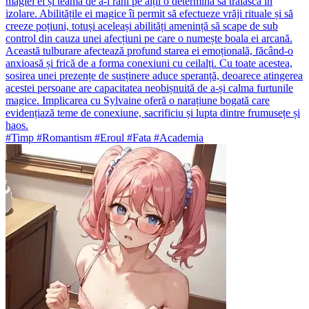
magiei ei și teama de a-i răni pe alții o determină să trăiască în
izolare. Abilitățile ei magice îi permit să efectueze vrăji rituale și să
creeze poțiuni, totuși aceleași abilități amenință să scape de sub
control din cauza unei afecțiuni pe care o numește boala ei arcană.
Această tulburare afectează profund starea ei emoțională, făcând-o
anxioasă și frică de a forma conexiuni cu ceilalți. Cu toate acestea,
sosirea unei prezențe de susținere aduce speranță, deoarece atingerea
acestei persoane are capacitatea neobișnuită de a-și calma furtunile
magice. Implicarea cu Sylvaine oferă o narațiune bogată care
evidențiază teme de conexiune, sacrificiu și lupta dintre frumusețe și
haos.
#Timp #Romantism #Eroul #Fata #Academia