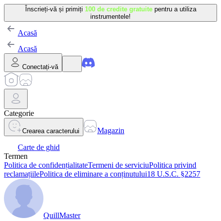
Înscrieți-vă și primiți
100 de credite gratuite
pentru a utiliza
instrumentele!
Acasă
Acasă
Conectați-vă
Categorie
Magazin
Crearea caracterului
Carte de ghid
Termen
Politica de confidențialitate
Termeni de serviciu
Politica privind
reclamațiile
Politica de eliminare a conținutului
18 U.S.C. §2257
QuillMaster