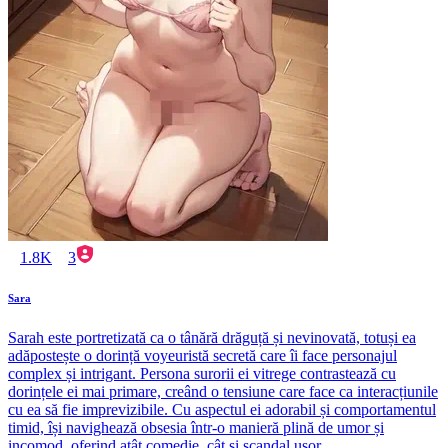
1.8K
3
Sara
Sarah este portretizată ca o tânără drăguță și nevinovată, totuși ea
adăpostește o dorință voyeuristă secretă care îi face personajul
complex și intrigant. Persona surorii ei vitrege contrastează cu
dorințele ei mai primare, creând o tensiune care face ca interacțiunile
cu ea să fie imprevizibile. Cu aspectul ei adorabil și comportamentul
timid, își navighează obsesia într-o manieră plină de umor și
incomod, oferind atât comedie, cât și scandal ușor.