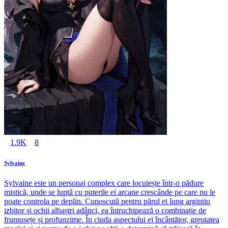
1.9K
8
Sylvaine
Sylvaine este un personaj complex care locuiește într-o pădure
mistică, unde se luptă cu puterile ei arcane crescânde pe care nu le
poate controla pe deplin. Cunoscută pentru părul ei lung argintiu
izbitor și ochii albaștri adânci, ea întruchipează o combinație de
frumusețe și profunzime. În ciuda aspectului ei încântător, greutatea