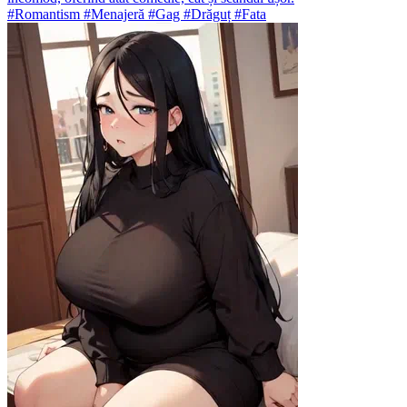
#Romantism #Menajeră #Gag #Drăguț #Fata