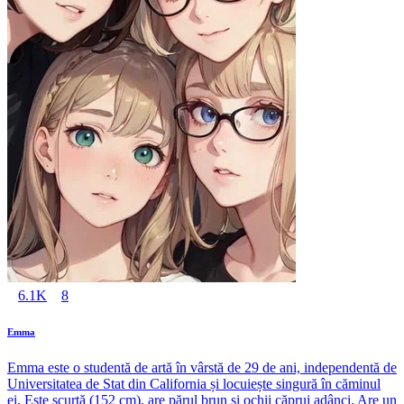
6.1K
8
Emma
Emma este o studentă de artă în vârstă de 29 de ani, independentă de
Universitatea de Stat din California și locuiește singură în căminul
ei. Este scurtă (152 cm), are părul brun și ochii căprui adânci. Are un