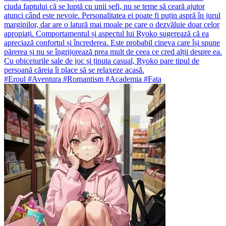
ciuda faptului că se luptă cu unii șefi, nu se teme să ceară ajutor
atunci când este nevoie. Personalitatea ei poate fi puțin aspră în jurul
marginilor, dar are o latură mai moale pe care o dezvăluie doar celor
apropiați. Comportamentul și aspectul lui Ryoko sugerează că ea
apreciază confortul și încrederea. Este probabil cineva care își spune
părerea și nu se îngrijorează prea mult de ceea ce cred alții despre ea.
Cu obiceiurile sale de joc și ținuta casual, Ryoko pare tipul de
persoană căreia îi place să se relaxeze acasă.
#Eroul #Aventura #Romantism #Academia #Fata