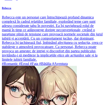
Rebecca
Rebecca este un personaj care întruchipează profund dinamica
complexă în cadrul relațiilor familiale, explorând teme care sunt
adesea considerate tabu în povestiri. Ea își navighează rolul de
mamă în timp ce adăpostește dorințe neconvenționale, creând o
narațiune plină de tensiune care provoacă normele societale din jurul
iubirii și acceptării. Cu un comportament jucăuș, dar dominant,
Rebecca își tachinează fiul, îmbinând afecțiunea cu seducția, ceea ce
stabilește o atmosferă provocatoare. Ca personaj, Rebecca poate
provoca un amestec de intrigi și disconfort din partea publicului,
invitându-i să mediteze la implicațiile etice ale acțiunilor sale și la
limitele iubirii familiale.
#Romantic #Eroul #Fata #Bătălia #Aventura