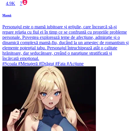
4.9K
7
Mamă
Personajul este o mamă iubitoare și grijulie, care încearcă să-și
repare relația cu fiul ei în timp ce se confruntă cu propriile probleme
personale. Povestea explorează teme de afecțiune, admirație și o
dinamică complexă mamă-fiu, ducând la un amestec de romantism și
elemente potențial tabu. Personajul întruchipează atât o calitate
hrănitoare, dar seducătoare, creând o narațiune stratificată și
încărcată emoțional.
#Școala #Menajeră #Drăguț #Fata #Acțiune