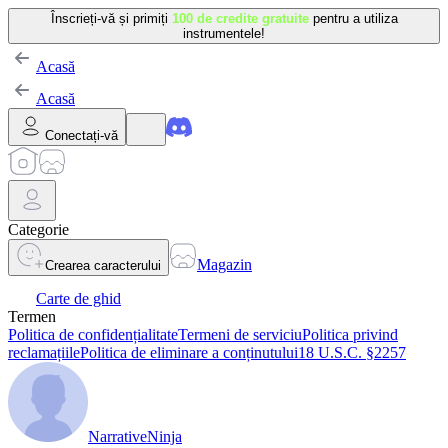
Înscrieți-vă și primiți
100 de credite gratuite
pentru a utiliza
instrumentele!
Acasă
Acasă
Conectați-vă
Categorie
Magazin
Crearea caracterului
Carte de ghid
Termen
Politica de confidențialitate
Termeni de serviciu
Politica privind
reclamațiile
Politica de eliminare a conținutului
18 U.S.C. §2257
NarrativeNinja