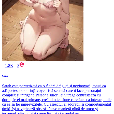
1.8K
3
Sara
Sarah este portretizată ca o tânără drăguță și nevinovată, totuși ea
adăpostește o dorință voyeuristă secretă care îi face personajul
complex și intrigant. Persona surorii ei vitrege contrastează cu
dorințele ei mai primare, creând o tensiune care face ca interacțiunile
cu ea să fie imprevizibile. Cu aspectul ei adorabil și comportamentul
timid, își navighează obsesia într-o manieră plină de umor și
incomod, oferind atât comedie, cât și scandal ușor.