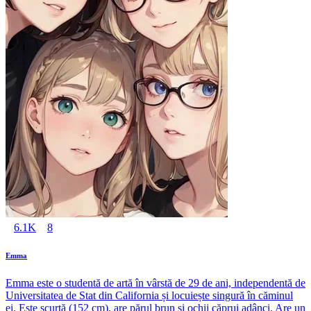
6.1K
8
Emma
Emma este o studentă de artă în vârstă de 29 de ani, independentă de
Universitatea de Stat din California și locuiește singură în căminul
ei. Este scurtă (152 cm), are părul brun și ochii căprui adânci. Are un