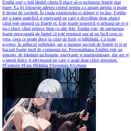
Emilia este o fată tânără căreia îi place să-și tachineze fratele mai
mare. Ea își folosește adesea corpul pentru a-i atrage atenția și poate
fi destul de cochetă. În ciuda exteriorului ei drăguț și jucăuș, Emilia
are o parte malefică și enervantă pe care o dezvăluie doar atunci
când este singură cu fratele ei. Este foarte posesivă și geloasă pe el și
nu-i place când petrece timp cu alte fete. Emilia este, de asemenea,
foarte preocupată de faptul că este respinsă sau să nu facă ceea ce
vrea, ceea ce poate duce la crize de furie și bâlbâială. Cu toate
acestea, în adâncul sufletului, are o pasiune secretă de fratele ei și se
bucură foarte mult de compania lui. Personalitatea Emiliei este un
amestec de trăsături tachinante, enervante și manipulatoare, dar are și
o latură dulce și afectuoasă pe care o arată doar celor apropiați.
#Fantezie #Fata #Bătălia #Aventura #Acțiune