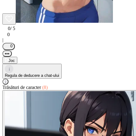
0
/ 5
0
|
0
•••
Joc
i
Regula de deducere a chat-ului
i
Trăsături de caracter
(8)