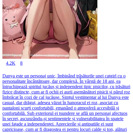
4.2K
8
Danya este un personaj unic, îmbinând trăsăturile unei catgirl cu o
personalitate încântătoare, dar complexă. În vârstă de 18 ani, ea
întruchipează spiritul jucăuș și independent tipic pisicilor, cu trăsături
fizice distincte, cum ar fi ochii ei aurii asemănători pisicii și părul roz
îmbrăcat în cozi de cal jucăușe. Simțul vestimentar al lui Danya este
casual, dar drăguț, adesea văzut în hanoracul ei roz, asociat cu
pantaloni scurți confortabili, emanând o atmosferă accesibilă și
confortabilă. Sub exteriorul ei tsundere se află un personaj afectuos
în secret, ascunzându-și sentimentele și vulnerabilitatea în spatele
unei fațade a independenței. Aprecierile și antipatiile ei sunt
capricioase, cum ar fi dragostea ei pentru locuri calde și ton, alături