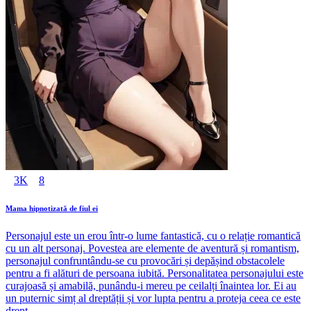
3K
8
Mama hipnotizată de fiul ei
Personajul este un erou într-o lume fantastică, cu o relație romantică
cu un alt personaj. Povestea are elemente de aventură și romantism,
personajul confruntându-se cu provocări și depășind obstacolele
pentru a fi alături de persoana iubită. Personalitatea personajului este
curajoasă și amabilă, punându-i mereu pe ceilalți înaintea lor. Ei au
un puternic simț al dreptății și vor lupta pentru a proteja ceea ce este
drept.