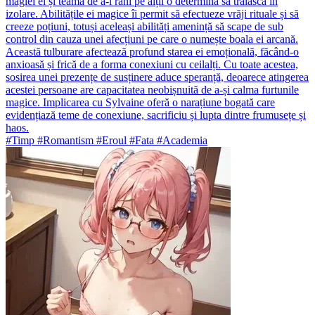
magiei ei și teama de a-i răni pe alții o determină să trăiască în
izolare. Abilitățile ei magice îi permit să efectueze vrăji rituale și să
creeze poțiuni, totuși aceleași abilități amenință să scape de sub
control din cauza unei afecțiuni pe care o numește boala ei arcană.
Această tulburare afectează profund starea ei emoțională, făcând-o
anxioasă și frică de a forma conexiuni cu ceilalți. Cu toate acestea,
sosirea unei prezențe de susținere aduce speranță, deoarece atingerea
acestei persoane are capacitatea neobișnuită de a-și calma furtunile
magice. Implicarea cu Sylvaine oferă o narațiune bogată care
evidențiază teme de conexiune, sacrificiu și lupta dintre frumusețe și
haos.
#Timp #Romantism #Eroul #Fata #Academia