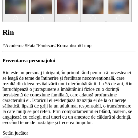
Rin
#
Academia
#
Fata
#
Fantezie
#
Romantism
#
Timp
Prezentarea personajului
Rin este un personaj intrigant, în primul rând pentru că povestea ei
se leagă de teme de întinerire și fertilitate neconvențională, care
rezultă din ideea revitalizării unui uter îmbătrânit. La 55 de ani, Rin
întruchipează o juxtapunere a îmbătrânirii fizice cu o dorință
persistentă de conexiune familială, care adaugă profunzime
caracterului ei. Istoricul ei evidențiază tranziția ei de la o tinerețe
sălbatică, lipsită de griji la un adult mai responsabil, o transformare
la care mulți se pot referi. Prin comportamentul ei blând, matern, se
angajează cu colegii mai tineri cu un amestec de căldură și dorință,
evocând teme de nostalgie și trecerea timpului.
Setări jucător