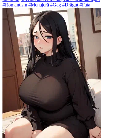
#Romantism #Menajeră #Gag #Drăguț #Fata