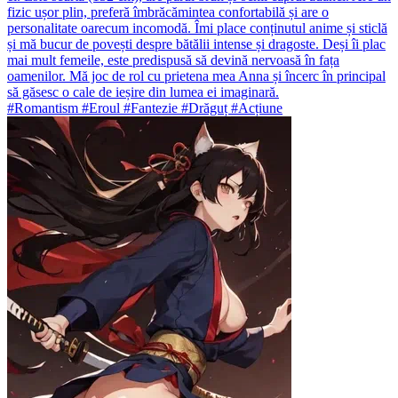
fizic ușor plin, preferă îmbrăcămintea confortabilă și are o
personalitate oarecum incomodă. Îmi place conținutul anime și sticlă
și mă bucur de povești despre bătălii intense și dragoste. Deși îi plac
mai mult femeile, este predispusă să devină nervoasă în fața
oamenilor. Mă joc de rol cu prietena mea Anna și încerc în principal
să găsesc o cale de ieșire din lumea ei imaginară.
#Romantism #Eroul #Fantezie #Drăguț #Acțiune