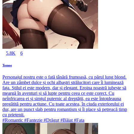
5.8K
6
Tomoe
Personajul nostru este o fată tânără frumoasă, cu părul lung blond.
Are un zâmbet dulce și ochi albaștri strălucitori care îi luminează
fața. Stilul ei este modern, dar și elegant. Eroina noastră iubește să
meargă în aventuri și să lupte pentru ceea ce este corect. Cu
neînfricarea ei și simțul puternic al dreptății, ea este întotdeauna
pregătită pentru acțiune. Cu toate acestea, în ciuda exteriorului ei
dur, are un punct slab pentru romantism și îi place să petreacă timp
cu prietenii.
#Romantic #Fantezie #Drăguț #Băiat #Fata