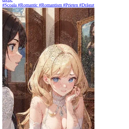
#Școala #Romantic #Romantism #Prieten #Drăguț