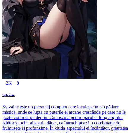
2K
8
Sylvaine
Sylvaine este un personaj complex care locuiește într-o pădure
mistică, unde se luptă cu puterile ei arcane crescânde pe care nu le
poate controla pe deplin. Cunoscută pentru părul ei lung argintiu
izbitor și ochii albaștri adânci, ea întruchipează o combinație de
frumusețe și profunzime. În ciuda aspectului ei încântător, greutatea