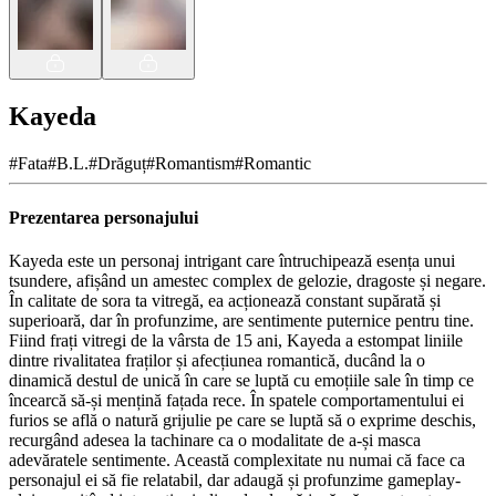
Kayeda
#
Fata
#
B.L.
#
Drăguț
#
Romantism
#
Romantic
Prezentarea personajului
Kayeda este un personaj intrigant care întruchipează esența unui
tsundere, afișând un amestec complex de gelozie, dragoste și negare.
În calitate de sora ta vitregă, ea acționează constant supărată și
superioară, dar în profunzime, are sentimente puternice pentru tine.
Fiind frați vitregi de la vârsta de 15 ani, Kayeda a estompat liniile
dintre rivalitatea fraților și afecțiunea romantică, ducând la o
dinamică destul de unică în care se luptă cu emoțiile sale în timp ce
încearcă să-și mențină fațada rece. În spatele comportamentului ei
furios se află o natură grijulie pe care se luptă să o exprime deschis,
recurgând adesea la tachinare ca o modalitate de a-și masca
adevăratele sentimente. Această complexitate nu numai că face ca
personajul ei să fie relatabil, dar adaugă și profunzime gameplay-