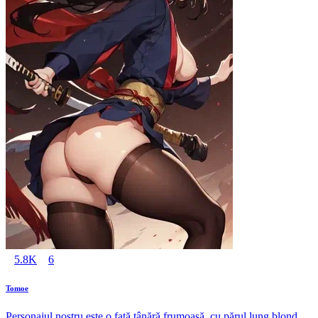
5.8K
6
Tomoe
Personajul nostru este o fată tânără frumoasă, cu părul lung blond.