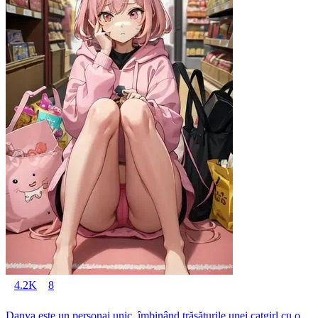
4.2K
8
Danya este un personaj unic, îmbinând trăsăturile unei catgirl cu o