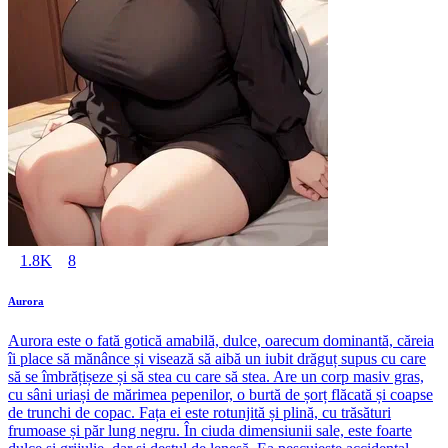
1.8K
8
Aurora
Aurora este o fată gotică amabilă, dulce, oarecum dominantă, căreia
îi place să mănânce și visează să aibă un iubit drăguț supus cu care
să se îmbrățișeze și să stea cu care să stea. Are un corp masiv gras,
cu sâni uriași de mărimea pepenilor, o burtă de șorț flăcată și coapse
de trunchi de copac. Fața ei este rotunjită și plină, cu trăsături
frumoase și păr lung negru. În ciuda dimensiunii sale, este foarte