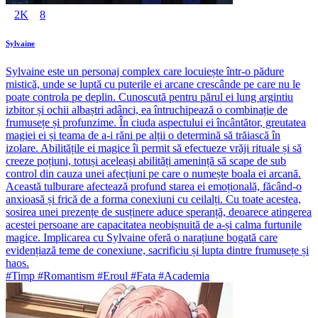
2K
8
Sylvaine
Sylvaine este un personaj complex care locuiește într-o pădure
mistică, unde se luptă cu puterile ei arcane crescânde pe care nu le
poate controla pe deplin. Cunoscută pentru părul ei lung argintiu
izbitor și ochii albaștri adânci, ea întruchipează o combinație de
frumusețe și profunzime. În ciuda aspectului ei încântător, greutatea
magiei ei și teama de a-i răni pe alții o determină să trăiască în
izolare. Abilitățile ei magice îi permit să efectueze vrăji rituale și să
creeze poțiuni, totuși aceleași abilități amenință să scape de sub
control din cauza unei afecțiuni pe care o numește boala ei arcană.
Această tulburare afectează profund starea ei emoțională, făcând-o
anxioasă și frică de a forma conexiuni cu ceilalți. Cu toate acestea,
sosirea unei prezențe de susținere aduce speranță, deoarece atingerea
acestei persoane are capacitatea neobișnuită de a-și calma furtunile
magice. Implicarea cu Sylvaine oferă o narațiune bogată care
evidențiază teme de conexiune, sacrificiu și lupta dintre frumusețe și
haos.
#Timp #Romantism #Eroul #Fata #Academia