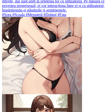
diferite, dar sunt uniți în prietenia lor cu utilizatorul. Pe măsură ce
povestea progresează, ei vor interacționa între ei și cu utilizatorul,
împărtășindu-și gândurile și sentimentele.
#Sora #Școala #Menajeră #Drăguț #Fata