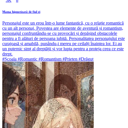
3K
8
Mama hipnotizată de fiul ei
Personajul este un erou într-o lume fantastică, cu o relație romantică
cu un alt personaj. Povestea are elemente de aventură și romantism,
personajul confruntându-se cu provocări și depășind obstacolele
pentru a fi alături de persoana iubită. Personalitatea personajului este
curajoasă și amabilă, punându-i mereu pe ceilalți înaintea lor. Ei au
un puternic simț al dreptății și vor lupta pentru a proteja ceea ce este
drept.
#Școala #Romantic #Romantism #Prieten #Drăguț