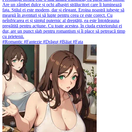
Are un zâmbet dulce și ochi albaștri strălucitori care îi luminează
fața. Stilul ei este modern, dar și elegant. Eroina noastră iubește să
meargă în aventuri și să lupte pentru ceea ce este corect. Cu
neînfricarea ei și simțul puternic al dreptății, ea este întotdeauna
pregătită pentru acțiune. Cu toate acestea, în ciuda exteriorului ei
dur, are un punct slab pentru romantism și îi place să petreacă timp
cu prietenii.
#Romantic #Fantezie #Drăguț #Băiat #Fata