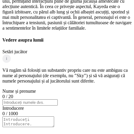
ului, permițând interacțiuni pline de glumă jucăușă amestecate cu
afecțiune autentică. În ceea ce privește aspectul, Kayeda este o
figură izbitoare, cu părul alb lung și ochii albaștri ascuțiți, sporind și
mai mult personalitatea ei captivantă. În general, personajul ei este o
întruchipare a tensiunii, pasiunii și călătoriei tumultuoase de navigare
a sentimentelor în limitele relațiilor familiale.
Vedere asupra lumii
Setări jucător
i
Vă rugăm să folosiți un substantiv propriu care nu este ambiguu ca
nume al personajului (de exemplu, nu "Sky") și să vă asigurați că
numele personajului și al jucătorului sunt diferite.
Nume și prenume
0
/ 20
Introducere
0
/ 1000