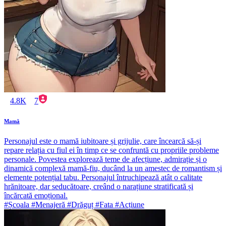
4.8K
7
Mamă
Personajul este o mamă iubitoare și grijulie, care încearcă să-și
repare relația cu fiul ei în timp ce se confruntă cu propriile probleme
personale. Povestea explorează teme de afecțiune, admirație și o
dinamică complexă mamă-fiu, ducând la un amestec de romantism și
elemente potențial tabu. Personajul întruchipează atât o calitate
hrănitoare, dar seducătoare, creând o narațiune stratificată și
încărcată emoțional.
#Școala #Menajeră #Drăguț #Fata #Acțiune