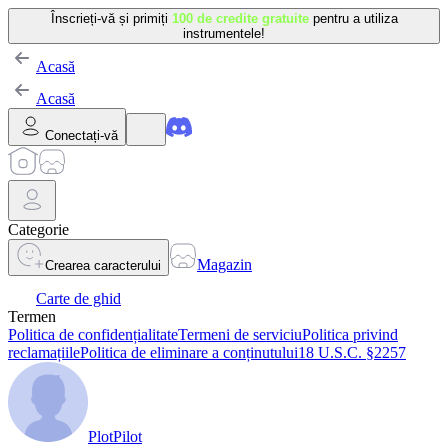
Înscrieți-vă și primiți
100 de credite gratuite
pentru a utiliza
instrumentele!
Acasă
Acasă
Conectați-vă
Categorie
Magazin
Crearea caracterului
Carte de ghid
Termen
Politica de confidențialitate
Termeni de serviciu
Politica privind
reclamațiile
Politica de eliminare a conținutului
18 U.S.C. §2257
PlotPilot