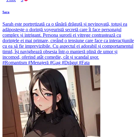
Sara
Sarah este portretizată ca o tânără drăguță și nevinovată, totuși ea
adăpostește o dorință voyeuristă secretă care îi face personajul
complex și intrigant. Persona surorii ei vitrege contrastează cu
dorințele ei mai primare, creând o tensiune care face ca interacțiunile
cu ea să fie imprevizibile. Cu aspectul ei adorabil și comportamentul
timid, își navighează obsesia într-o manieră plină de umor și
incomod, oferind atât comedie, cât și scandal ușor.
#Romantism #Menajeră #Gag #Drăguț #Fata