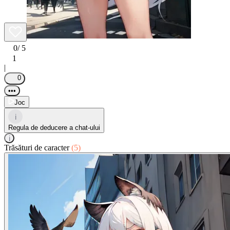
0
/ 5
1
|
0
•••
Joc
i
Regula de deducere a chat-ului
i
Trăsături de caracter
(5)