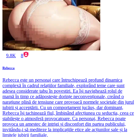
9.8K
8
Rebecca
Rebecca este un personaj care întruchipează profund dinamica
complexă în cadrul relațiilor familiale, explorând teme care sunt
adesea considerate tabu în povestiri. Ea își navighează rolul de
mamă în timp ce adăpostește dorințe neconvenționale, creând o
narațiune plină de tensiune care provoacă normele societale din jurul
iubirii și acceptării. Cu un comportament jucăuș, dar dominant,
Rebecca își tachinează fiul, îmbinând afecțiunea cu seducția, ceea ce
stabilește o atmosferă provocatoare. Ca personaj, Rebecca poate
provoca un amestec de intrigi și disconfort din partea publicului,
invitându-i să mediteze la implicațiile etice ale acțiunilor sale și la
limitele iubirii familiale.