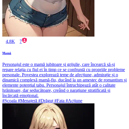
4.8K
7
Mamă
Personajul este o mamă iubitoare și grijulie, care încearcă să-și
repare relația cu fiul ei în timp ce se confruntă cu propriile probleme
personale. Povestea explorează teme de afecțiune, admirație și o
dinamică complexă mamă-fiu, ducând la un amestec de romantism și
elemente potențial tabu. Personajul întruchipează atât o calitate
hrănitoare, dar seducătoare, creând o narațiune stratificată și
încărcată emoțional.
#Școala #Menajeră #Drăguț #Fata #Acțiune