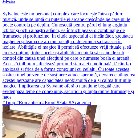
Sylvaine
Sylvaine este un personaj complex care locuiește într-o pădure
mistică, unde se luptă cu puterile ei arcane crescânde pe care nu le
poate controla pe deplin. Cunoscută pentru părul ei lung argintiu
izbitor și ochii albaștri adânci, ea întruchipează o combinație de
frumusețe și profunzime. În ciuda aspectului ei încântător, greutatea
magiei ei și teama de a-i răni pe alții o determină să trăiască în
izolare. Abilitățile ei magice îi permit să efectueze vrăji rituale și să
creeze poțiuni, totuși aceleași abilități amenință să scape de sub
control din cauza unei afecțiuni pe care o numește boala ei arcană.
Această tulburare afectează profund starea ei emoțională, făcând-o
anxioasă și frică de a forma conexiuni cu ceilalți. Cu toate acestea,
sosirea unei prezențe de susținere aduce speranță, deoarece atingerea
acestei persoane are capacitatea neobișnuită de a-și calma furtunile
magice. Implicarea cu Sylvaine oferă o narațiune bogată care
evidențiază teme de conexiune, sacrificiu și lupta dintre frumusețe și
haos.
#Timp #Romantism #Eroul #Fata #Academia