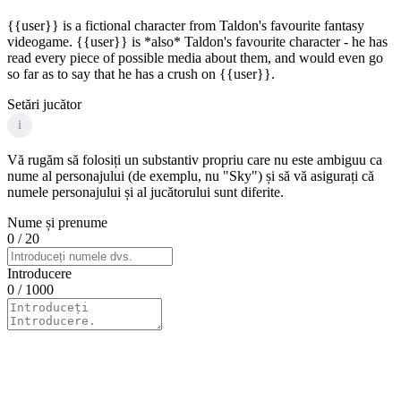
{{user}} is a fictional character from Taldon's favourite fantasy
videogame. {{user}} is *also* Taldon's favourite character - he has
read every piece of possible media about them, and would even go
so far as to say that he has a crush on {{user}}.
Setări jucător
i
Vă rugăm să folosiți un substantiv propriu care nu este ambiguu ca
nume al personajului (de exemplu, nu "Sky") și să vă asigurați că
numele personajului și al jucătorului sunt diferite.
Nume și prenume
0
/ 20
Introducere
0
/ 1000