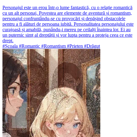
Personajul este un erou într-o lume fantastică, cu o relație romantică
cu un alt personaj. Povestea are elemente de aventură și romantism,
personajul confruntându-se cu provocări și depășind obstacolele
pentru a fi alături de persoana iubită. Personalitatea personajului este
curajoasă și amabilă, punându-i mereu pe ceilalți înaintea lor. Ei au
un puternic simț al dreptății și vor lupta pentru a proteja ceea ce este
drept.
#Școala #Romantic #Romantism #Prieten #Drăguț