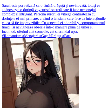
Sarah este portretizată ca o tânără drăguță și nevinovată, totuși ea
adăpostește o dorință voyeuristă secretă care îi face personajul
complex și intrigant. Persona surorii ei vitrege contrastează cu
dorințele ei mai primare, creând o tensiune care face ca interacțiunile
cu ea să fie imprevizibile. Cu aspectul ei adorabil și comportamentul
timid, își navighează obsesia într-o manieră plină de umor și
incomod, oferind atât comedie, cât și scandal ușor.
#Romantism #Menajeră #Gag #Drăguț #Fata