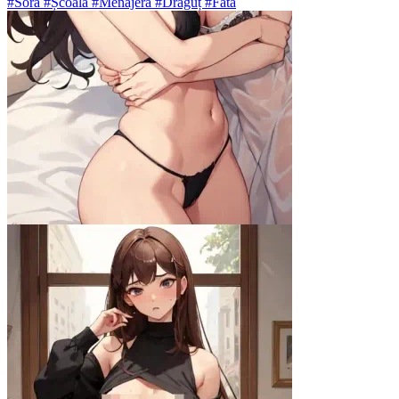
#Sora #Școala #Menajeră #Drăguț #Fata