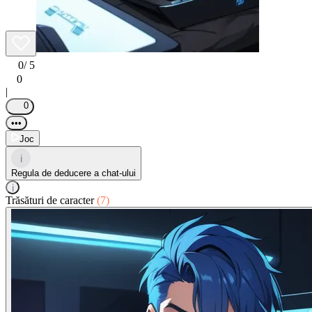
0
/ 5
0
|
0
•••
Joc
i
Regula de deducere a chat-ului
i
Trăsături de caracter
(7)