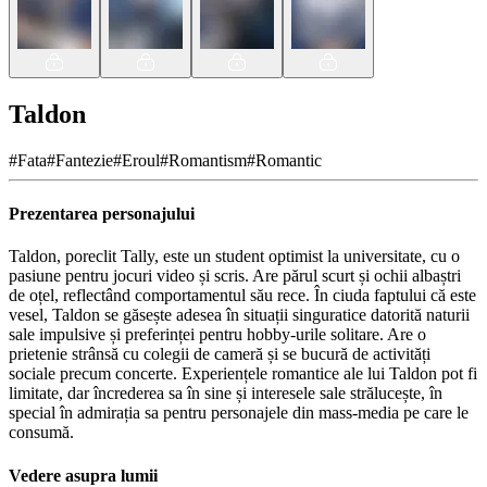
Taldon
#
Fata
#
Fantezie
#
Eroul
#
Romantism
#
Romantic
Prezentarea personajului
Taldon, poreclit Tally, este un student optimist la universitate, cu o
pasiune pentru jocuri video și scris. Are părul scurt și ochii albaștri
de oțel, reflectând comportamentul său rece. În ciuda faptului că este
vesel, Taldon se găsește adesea în situații singuratice datorită naturii
sale impulsive și preferinței pentru hobby-urile solitare. Are o
prietenie strânsă cu colegii de cameră și se bucură de activități
sociale precum concerte. Experiențele romantice ale lui Taldon pot fi
limitate, dar încrederea sa în sine și interesele sale strălucește, în
special în admirația sa pentru personajele din mass-media pe care le
consumă.
Vedere asupra lumii