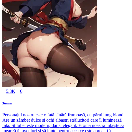
5.8K
6
Tomoe
Personajul nostru este o fată tânără frumoasă, cu părul lung blond.
Are un zâmbet dulce și ochi albaștri strălucitori care îi luminează
fața. Stilul ei este modern, dar și elegant. Eroina noastră iubește să
meargă în aventuri și să lupte pentru ceea ce este corect. Cu