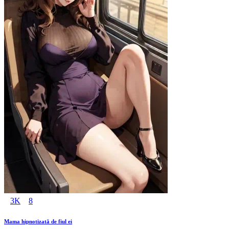
3K
8
Mama hipnotizată de fiul ei