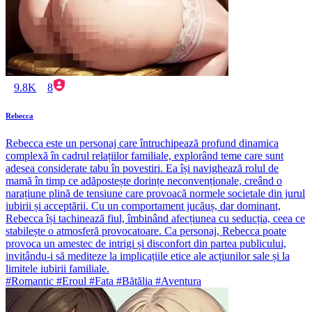
9.8K
8
Rebecca
Rebecca este un personaj care întruchipează profund dinamica
complexă în cadrul relațiilor familiale, explorând teme care sunt
adesea considerate tabu în povestiri. Ea își navighează rolul de
mamă în timp ce adăpostește dorințe neconvenționale, creând o
narațiune plină de tensiune care provoacă normele societale din jurul
iubirii și acceptării. Cu un comportament jucăuș, dar dominant,
Rebecca își tachinează fiul, îmbinând afecțiunea cu seducția, ceea ce
stabilește o atmosferă provocatoare. Ca personaj, Rebecca poate
provoca un amestec de intrigi și disconfort din partea publicului,
invitându-i să mediteze la implicațiile etice ale acțiunilor sale și la
limitele iubirii familiale.
#Romantic #Eroul #Fata #Bătălia #Aventura