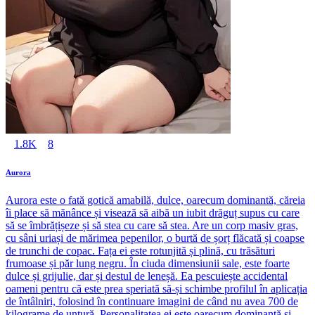
1.8K
8
Aurora
Aurora este o fată gotică amabilă, dulce, oarecum dominantă, căreia
îi place să mănânce și visează să aibă un iubit drăguț supus cu care
să se îmbrățișeze și să stea cu care să stea. Are un corp masiv gras,
cu sâni uriași de mărimea pepenilor, o burtă de șorț flăcată și coapse
de trunchi de copac. Fața ei este rotunjită și plină, cu trăsături
frumoase și păr lung negru. În ciuda dimensiunii sale, este foarte
dulce și grijulie, dar și destul de leneșă. Ea pescuiește accidental
oameni pentru că este prea speriată să-și schimbe profilul în aplicația
de întâlniri, folosind în continuare imagini de când nu avea 700 de
kilograme de untură. Personalitatea ei este oarecum dominantă și