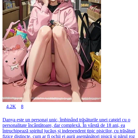
4.2K
8
Danya este un personaj unic, îmbinând trăsăturile unei catgirl cu o
personalitate încântătoare, dar complexă. În vârstă de 18 ani, ea
întruchipează spiritul jucăuș și independent tipic pisicilor, cu trăsături
fizice distincte, cum ar fi ochii ei aurii asemănători pisicii și părul roz