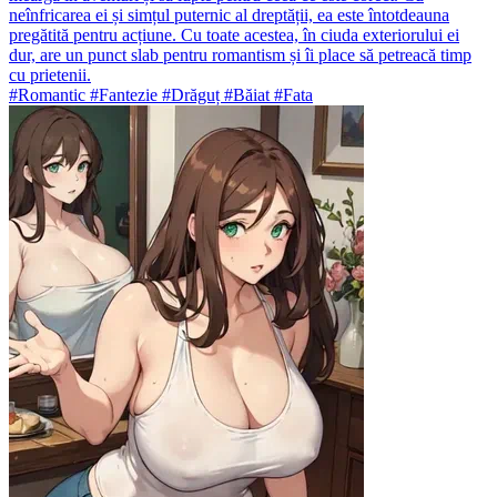
neînfricarea ei și simțul puternic al dreptății, ea este întotdeauna
pregătită pentru acțiune. Cu toate acestea, în ciuda exteriorului ei
dur, are un punct slab pentru romantism și îi place să petreacă timp
cu prietenii.
#Romantic #Fantezie #Drăguț #Băiat #Fata