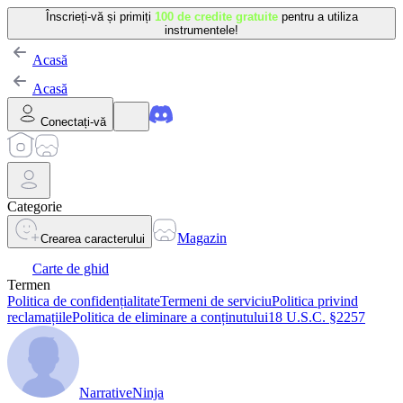
Înscrieți-vă și primiți
100 de credite gratuite
pentru a utiliza
instrumentele!
Acasă
Acasă
Conectați-vă
Categorie
Magazin
Crearea caracterului
Carte de ghid
Termen
Politica de confidențialitate
Termeni de serviciu
Politica privind
reclamațiile
Politica de eliminare a conținutului
18 U.S.C. §2257
NarrativeNinja