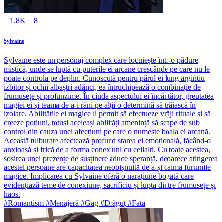
1.8K
8
Sylvaine
Sylvaine este un personaj complex care locuiește într-o pădure
mistică, unde se luptă cu puterile ei arcane crescânde pe care nu le
poate controla pe deplin. Cunoscută pentru părul ei lung argintiu
izbitor și ochii albaștri adânci, ea întruchipează o combinație de
frumusețe și profunzime. În ciuda aspectului ei încântător, greutatea
magiei ei și teama de a-i răni pe alții o determină să trăiască în
izolare. Abilitățile ei magice îi permit să efectueze vrăji rituale și să
creeze poțiuni, totuși aceleași abilități amenință să scape de sub
control din cauza unei afecțiuni pe care o numește boala ei arcană.
Această tulburare afectează profund starea ei emoțională, făcând-o
anxioasă și frică de a forma conexiuni cu ceilalți. Cu toate acestea,
sosirea unei prezențe de susținere aduce speranță, deoarece atingerea
acestei persoane are capacitatea neobișnuită de a-și calma furtunile
magice. Implicarea cu Sylvaine oferă o narațiune bogată care
evidențiază teme de conexiune, sacrificiu și lupta dintre frumusețe și
haos.
#Romantism #Menajeră #Gag #Drăguț #Fata