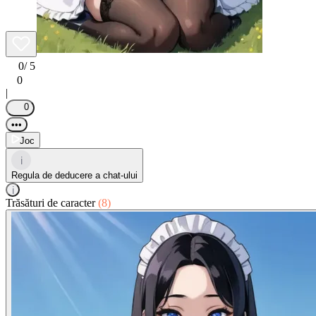
0
/ 5
0
|
0
•••
Joc
i
Regula de deducere a chat-ului
i
Trăsături de caracter
(8)