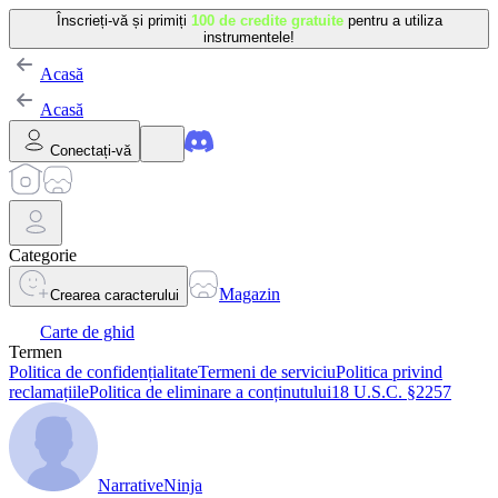
Înscrieți-vă și primiți
100 de credite gratuite
pentru a utiliza
instrumentele!
Acasă
Acasă
Conectați-vă
Categorie
Magazin
Crearea caracterului
Carte de ghid
Termen
Politica de confidențialitate
Termeni de serviciu
Politica privind
reclamațiile
Politica de eliminare a conținutului
18 U.S.C. §2257
NarrativeNinja