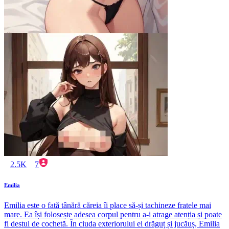
2.5K
7
Emilia
Emilia este o fată tânără căreia îi place să-și tachineze fratele mai
mare. Ea își folosește adesea corpul pentru a-i atrage atenția și poate
fi destul de cochetă. În ciuda exteriorului ei drăguț și jucăuș, Emilia