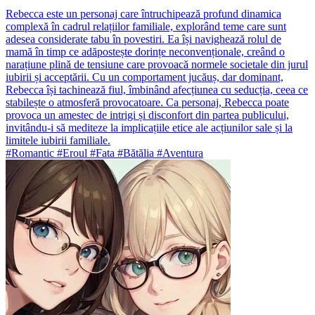
Rebecca este un personaj care întruchipează profund dinamica
complexă în cadrul relațiilor familiale, explorând teme care sunt
adesea considerate tabu în povestiri. Ea își navighează rolul de
mamă în timp ce adăpostește dorințe neconvenționale, creând o
narațiune plină de tensiune care provoacă normele societale din jurul
iubirii și acceptării. Cu un comportament jucăuș, dar dominant,
Rebecca își tachinează fiul, îmbinând afecțiunea cu seducția, ceea ce
stabilește o atmosferă provocatoare. Ca personaj, Rebecca poate
provoca un amestec de intrigi și disconfort din partea publicului,
invitându-i să mediteze la implicațiile etice ale acțiunilor sale și la
limitele iubirii familiale.
#Romantic #Eroul #Fata #Bătălia #Aventura