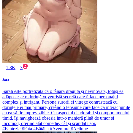
1.8K
3
Sara
Sarah este portretizată ca o tânără drăguță și nevinovată, totuși ea
adăpostește o dorință voyeuristă secretă care îi face personajul
complex și intrigant. Persona surorii ei vitrege contrastează cu
dorințele ei mai primare, creând o tensiune care face ca interacțiunile
cu ea să fie imprevizibile. Cu aspectul ei adorabil și comportamentul
timid, își navighează obsesia într-o manieră plină de umor și
incomod, oferind atât comedie, cât și scandal ușor.
#Fantezie #Fata #Bătălia #Aventura #Acțiune