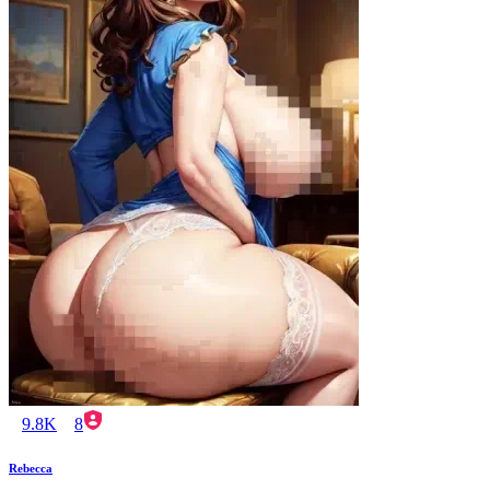
9.8K
8
Rebecca