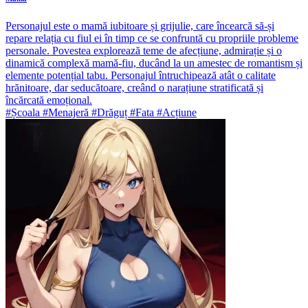
Personajul este o mamă iubitoare și grijulie, care încearcă să-și
repare relația cu fiul ei în timp ce se confruntă cu propriile probleme
personale. Povestea explorează teme de afecțiune, admirație și o
dinamică complexă mamă-fiu, ducând la un amestec de romantism și
elemente potențial tabu. Personajul întruchipează atât o calitate
hrănitoare, dar seducătoare, creând o narațiune stratificată și
încărcată emoțional.
#Școala #Menajeră #Drăguț #Fata #Acțiune