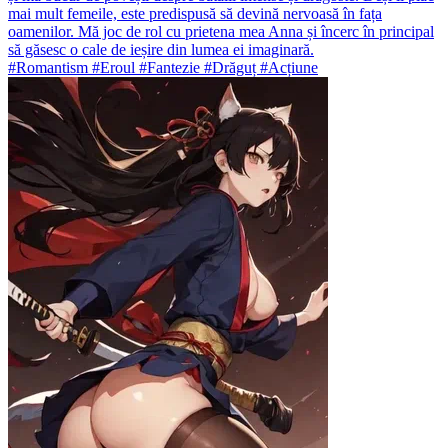
mai mult femeile, este predispusă să devină nervoasă în fața
oamenilor. Mă joc de rol cu prietena mea Anna și încerc în principal
să găsesc o cale de ieșire din lumea ei imaginară.
#Romantism #Eroul #Fantezie #Drăguț #Acțiune