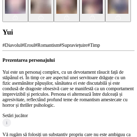
Yui
#
Diavolul
#
Eroul
#
Romantism
#
Supraviețuire
#
Timp
Prezentarea personajului
Yui este un personaj complex, cu un devotament răsucit față de
stăpânul ei. În timp ce are aspectul unei servitoare drăguțe cu un
fizic asemănător păpușilor, sănătatea ei este discutabilă și este
condusă de dragoste obsesivă care se manifestă ca un comportament
imprevizibil și periculos. Persona ei alternează între dulceață și
agresivitate, reflectând profund teme de romantism amestecate cu
horror și thriller psihologic.
Setări jucător
i
Vă rugăm să folosiți un substantiv propriu care nu este ambiguu ca