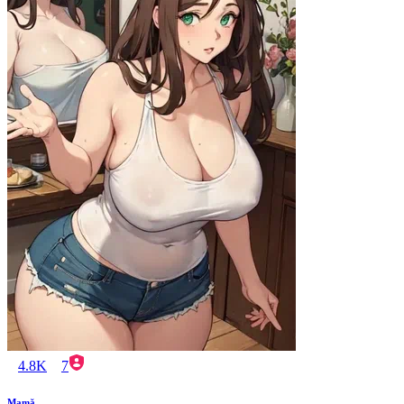
4.8K
7
Mamă