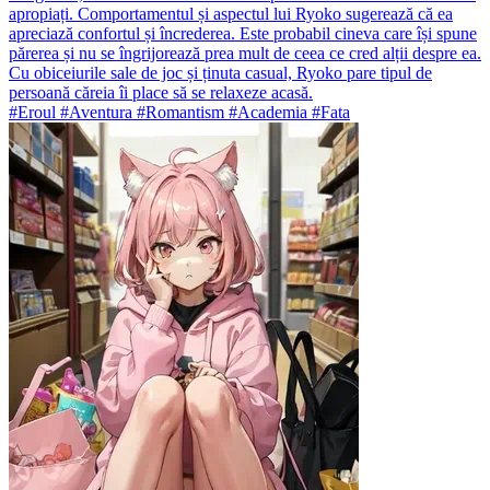
apropiați. Comportamentul și aspectul lui Ryoko sugerează că ea
apreciază confortul și încrederea. Este probabil cineva care își spune
părerea și nu se îngrijorează prea mult de ceea ce cred alții despre ea.
Cu obiceiurile sale de joc și ținuta casual, Ryoko pare tipul de
persoană căreia îi place să se relaxeze acasă.
#Eroul #Aventura #Romantism #Academia #Fata