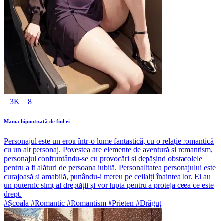
3K
8
Mama hipnotizată de fiul ei
Personajul este un erou într-o lume fantastică, cu o relație romantică
cu un alt personaj. Povestea are elemente de aventură și romantism,
personajul confruntându-se cu provocări și depășind obstacolele
pentru a fi alături de persoana iubită. Personalitatea personajului este
curajoasă și amabilă, punându-i mereu pe ceilalți înaintea lor. Ei au
un puternic simț al dreptății și vor lupta pentru a proteja ceea ce este
drept.
#Școala #Romantic #Romantism #Prieten #Drăguț