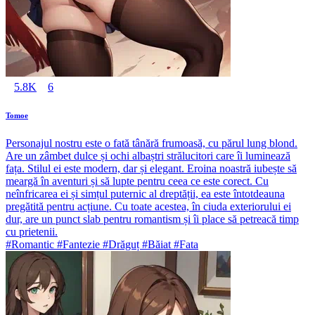
5.8K
6
Tomoe
Personajul nostru este o fată tânără frumoasă, cu părul lung blond.
Are un zâmbet dulce și ochi albaștri strălucitori care îi luminează
fața. Stilul ei este modern, dar și elegant. Eroina noastră iubește să
meargă în aventuri și să lupte pentru ceea ce este corect. Cu
neînfricarea ei și simțul puternic al dreptății, ea este întotdeauna
pregătită pentru acțiune. Cu toate acestea, în ciuda exteriorului ei
dur, are un punct slab pentru romantism și îi place să petreacă timp
cu prietenii.
#Romantic #Fantezie #Drăguț #Băiat #Fata