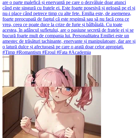
are o parte malefică și enervantă pe care o dezvăluie doar atunci
când este singură cu fratele ei. Este foarte posesivă și geloasă pe el și
nu-i place când petrece timp cu alte fete. Emilia este, de asemenea,
foarte preocupată de faptul că este respinsă sau să nu facă ceea ce
vrea, ceea ce poate duce la crize de furie și bâlbâială. Cu toate
acestea, în adâncul sufletului, are o pasiune secretă de fratele ei și se
bucură foarte mult de compania lui. Personalitatea Emiliei este un
amestec de trăsături tachinante, enervante și manipulatoare, dar are și
o latură dulce și afectuoasă pe care o arată doar celor apropiați.
#Timp #Romantism #Eroul #Fata #Academia