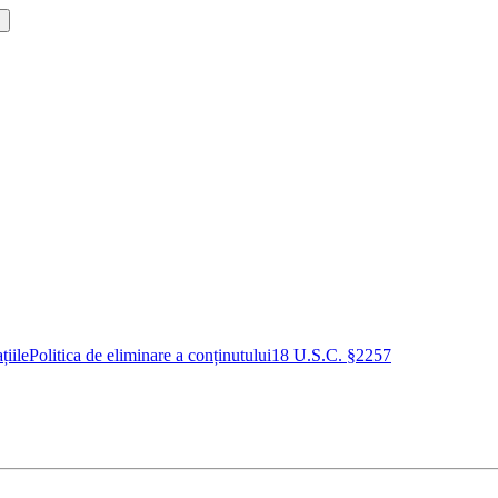
!
țiile
Politica de eliminare a conținutului
18 U.S.C. §2257