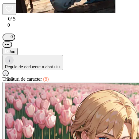
0
/ 5
0
|
0
•••
Joc
i
Regula de deducere a chat-ului
i
Trăsături de caracter
(8)