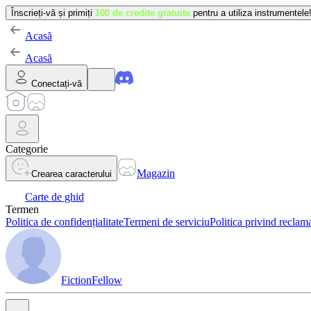
Înscrieți-vă și primiți
100 de credite gratuite
pentru a utiliza instrumentele
Acasă
Acasă
Conectați-vă
Categorie
Magazin
Crearea caracterului
Carte de ghid
Termen
Politica de confidențialitate
Termeni de serviciu
Politica privind reclama
FictionFellow