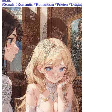
#Școala #Romantic #Romantism #Prieten #Drăguț