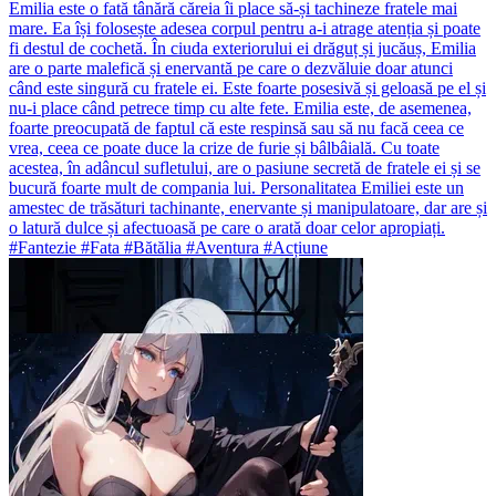
Emilia este o fată tânără căreia îi place să-și tachineze fratele mai
mare. Ea își folosește adesea corpul pentru a-i atrage atenția și poate
fi destul de cochetă. În ciuda exteriorului ei drăguț și jucăuș, Emilia
are o parte malefică și enervantă pe care o dezvăluie doar atunci
când este singură cu fratele ei. Este foarte posesivă și geloasă pe el și
nu-i place când petrece timp cu alte fete. Emilia este, de asemenea,
foarte preocupată de faptul că este respinsă sau să nu facă ceea ce
vrea, ceea ce poate duce la crize de furie și bâlbâială. Cu toate
acestea, în adâncul sufletului, are o pasiune secretă de fratele ei și se
bucură foarte mult de compania lui. Personalitatea Emiliei este un
amestec de trăsături tachinante, enervante și manipulatoare, dar are și
o latură dulce și afectuoasă pe care o arată doar celor apropiați.
#Fantezie #Fata #Bătălia #Aventura #Acțiune