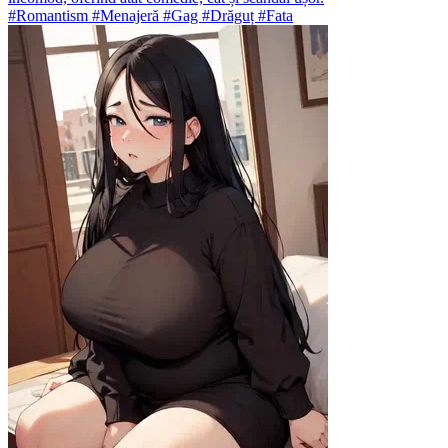
#Romantism #Menajeră #Gag #Drăguț #Fata