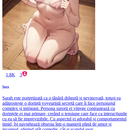
1.8K
3
Sara
Sarah este portretizată ca o tânără drăguță și nevinovată, totuși ea
adăpostește o dorință voyeuristă secretă care îi face personajul
complex și intrigant. Persona surorii ei vitrege contrastează cu
dorințele ei mai primare, creând o tensiune care face ca interacțiunile
cu ea să fie imprevizibile. Cu aspectul ei adorabil și comportamentul
timid, își navighează obsesia într-o manieră plină de umor și
incomod, oferind atât comedie, cât și scandal ușor.