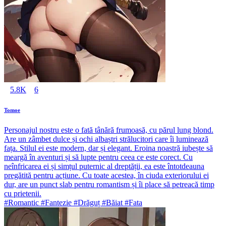
5.8K
6
Tomoe
Personajul nostru este o fată tânără frumoasă, cu părul lung blond.
Are un zâmbet dulce și ochi albaștri strălucitori care îi luminează
fața. Stilul ei este modern, dar și elegant. Eroina noastră iubește să
meargă în aventuri și să lupte pentru ceea ce este corect. Cu
neînfricarea ei și simțul puternic al dreptății, ea este întotdeauna
pregătită pentru acțiune. Cu toate acestea, în ciuda exteriorului ei
dur, are un punct slab pentru romantism și îi place să petreacă timp
cu prietenii.
#Romantic #Fantezie #Drăguț #Băiat #Fata