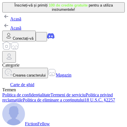
Înscrieți-vă și primiți
100 de credite gratuite
pentru a utiliza
instrumentele!
Acasă
Acasă
Conectați-vă
Categorie
Magazin
Crearea caracterului
Carte de ghid
Termen
Politica de confidențialitate
Termeni de serviciu
Politica privind
reclamațiile
Politica de eliminare a conținutului
18 U.S.C. §2257
FictionFellow