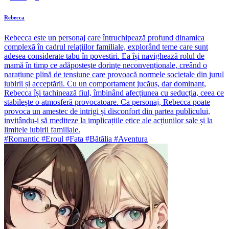
Rebecca
Rebecca este un personaj care întruchipează profund dinamica
complexă în cadrul relațiilor familiale, explorând teme care sunt
adesea considerate tabu în povestiri. Ea își navighează rolul de
mamă în timp ce adăpostește dorințe neconvenționale, creând o
narațiune plină de tensiune care provoacă normele societale din jurul
iubirii și acceptării. Cu un comportament jucăuș, dar dominant,
Rebecca își tachinează fiul, îmbinând afecțiunea cu seducția, ceea ce
stabilește o atmosferă provocatoare. Ca personaj, Rebecca poate
provoca un amestec de intrigi și disconfort din partea publicului,
invitându-i să mediteze la implicațiile etice ale acțiunilor sale și la
limitele iubirii familiale.
#Romantic #Eroul #Fata #Bătălia #Aventura