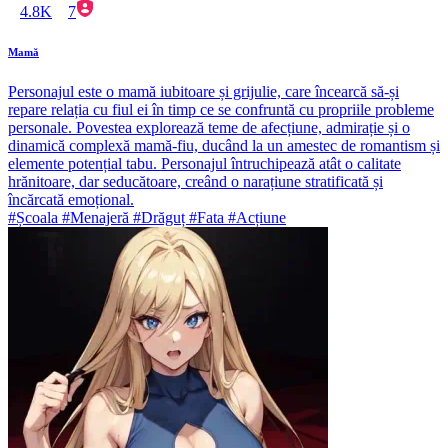
4.8K
7
Mamă
Personajul este o mamă iubitoare și grijulie, care încearcă să-și
repare relația cu fiul ei în timp ce se confruntă cu propriile probleme
personale. Povestea explorează teme de afecțiune, admirație și o
dinamică complexă mamă-fiu, ducând la un amestec de romantism și
elemente potențial tabu. Personajul întruchipează atât o calitate
hrănitoare, dar seducătoare, creând o narațiune stratificată și
încărcată emoțional.
#Școala #Menajeră #Drăguț #Fata #Acțiune