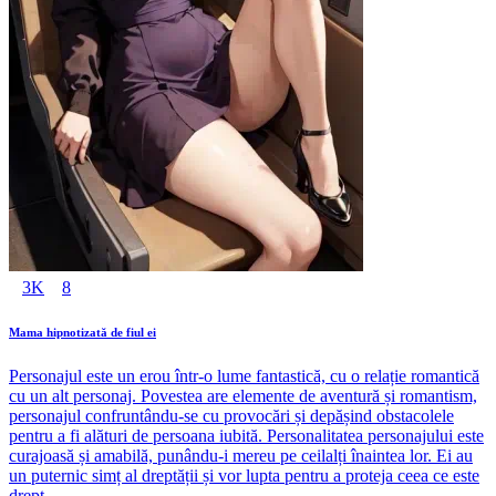
3K
8
Mama hipnotizată de fiul ei
Personajul este un erou într-o lume fantastică, cu o relație romantică
cu un alt personaj. Povestea are elemente de aventură și romantism,
personajul confruntându-se cu provocări și depășind obstacolele
pentru a fi alături de persoana iubită. Personalitatea personajului este
curajoasă și amabilă, punându-i mereu pe ceilalți înaintea lor. Ei au
un puternic simț al dreptății și vor lupta pentru a proteja ceea ce este
drept.