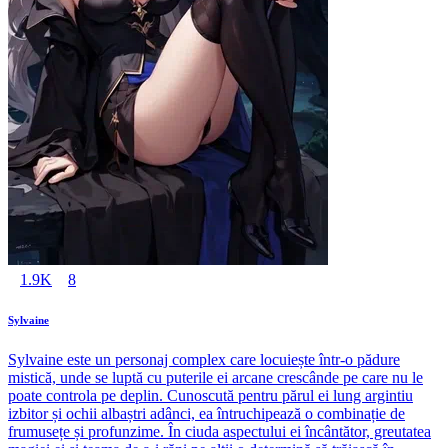
1.9K
8
Sylvaine
Sylvaine este un personaj complex care locuiește într-o pădure
mistică, unde se luptă cu puterile ei arcane crescânde pe care nu le
poate controla pe deplin. Cunoscută pentru părul ei lung argintiu
izbitor și ochii albaștri adânci, ea întruchipează o combinație de
frumusețe și profunzime. În ciuda aspectului ei încântător, greutatea