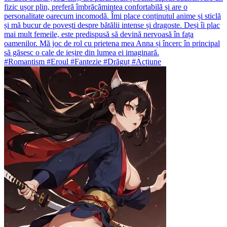
fizic ușor plin, preferă îmbrăcămintea confortabilă și are o
personalitate oarecum incomodă. Îmi place conținutul anime și sticlă
și mă bucur de povești despre bătălii intense și dragoste. Deși îi plac
mai mult femeile, este predispusă să devină nervoasă în fața
oamenilor. Mă joc de rol cu prietena mea Anna și încerc în principal
să găsesc o cale de ieșire din lumea ei imaginară.
#Romantism #Eroul #Fantezie #Drăguț #Acțiune