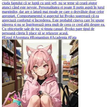
ciuda faptului că se luptă cu unii șefi, nu se teme să ceară ajutor
atunci când este nevoie. Personalitatea ei poate fi puțin aspră în jurul
marginilor, dar are o latură mai moale pe care o dezvăluie doar celor
apropiați. Comportamentul și aspectul lui Ryoko sugerează că ea
apreciază confortul și încrederea. Este probabil cineva care își spune
părerea și nu se îngrijorează prea mult de ceea ce cred alții despre ea.
Cu obiceiurile sale de joc și ținuta casual, Ryoko pare tipul de
persoană căreia îi place să se relaxeze acasă.
#Eroul #Aventura #Romantism #Academia #Fata