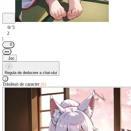
0
/ 5
2
|
0
•••
Joc
i
Regula de deducere a chat-ului
i
Trăsături de caracter
(6)