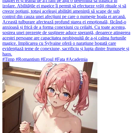
magiei ei și teama de a-i răni pe alții o determină să trăiască în
izolare. Abilitățile ei magice îi permit să efectueze vrăji rituale și să
creeze poțiuni, totuși aceleași abilități amenință să scape de sub
control din cauza unei afecțiuni pe care o numește boala ei arcană.
Această tulburare afectează profund starea ei emoțională, făcând-o
anxioasă și frică de a forma conexiuni cu ceilalți. Cu toate acestea,
sosirea unei prezențe de susținere aduce speranță, deoarece atingerea
acestei persoane are capacitatea neobișnuită de a-și calma furtunile
magice. Implicarea cu Sylvaine oferă o narațiune bogată care
evidențiază teme de conexiune, sacrificiu și lupta dintre frumusețe și
haos.
#Timp #Romantism #Eroul #Fata #Academia