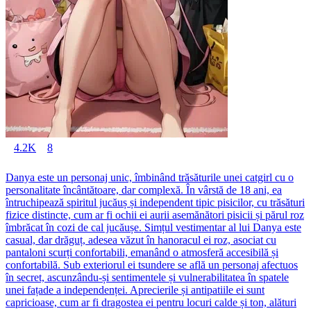
4.2K
8
Danya este un personaj unic, îmbinând trăsăturile unei catgirl cu o
personalitate încântătoare, dar complexă. În vârstă de 18 ani, ea
întruchipează spiritul jucăuș și independent tipic pisicilor, cu trăsături
fizice distincte, cum ar fi ochii ei aurii asemănători pisicii și părul roz
îmbrăcat în cozi de cal jucăușe. Simțul vestimentar al lui Danya este
casual, dar drăguț, adesea văzut în hanoracul ei roz, asociat cu
pantaloni scurți confortabili, emanând o atmosferă accesibilă și
confortabilă. Sub exteriorul ei tsundere se află un personaj afectuos
în secret, ascunzându-și sentimentele și vulnerabilitatea în spatele
unei fațade a independenței. Aprecierile și antipatiile ei sunt
capricioase, cum ar fi dragostea ei pentru locuri calde și ton, alături