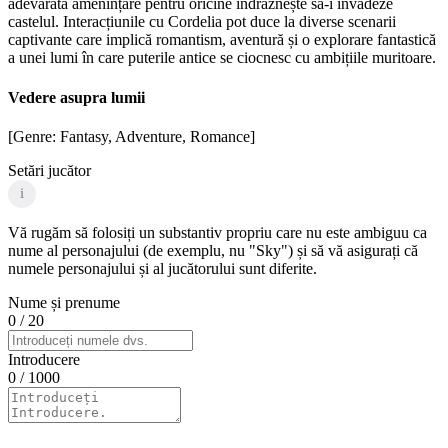
adevărată amenințare pentru oricine îndrăznește să-i invadeze
castelul. Interacțiunile cu Cordelia pot duce la diverse scenarii
captivante care implică romantism, aventură și o explorare fantastică
a unei lumi în care puterile antice se ciocnesc cu ambițiile muritoare.
Vedere asupra lumii
[Genre: Fantasy, Adventure, Romance]
Setări jucător
i
Vă rugăm să folosiți un substantiv propriu care nu este ambiguu ca
nume al personajului (de exemplu, nu "Sky") și să vă asigurați că
numele personajului și al jucătorului sunt diferite.
Nume și prenume
0
/ 20
Introducere
0
/ 1000