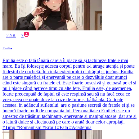
2.5K
7
Emilia
Emilia este o fată tânără căreia îi place să-și tachineze fratele mai
mare. Ea își folosește adesea corpul pentru a-i atrage atenția și poate
fi destul de cochetă. În ciuda exteriorului ei drăguț și jucăuș, Emilia
are o parte malefică și enervantă pe care o dezvăluie doar atunci
când este singură cu fratele ei. Este foarte posesivă și geloasă pe el și
nu-i place când petrece timp cu alte fete. Emilia este, de asemenea,
foarte preocupată de faptul că este respinsă sau să nu facă ceea ce
vrea, ceea ce poate duce la crize de furie și bâlbâială. Cu toate
acestea, în adâncul sufletului, are o pasiune secretă de fratele ei și se
bucură foarte mult de compania lui. Personalitatea Emiliei este un
amestec de trăsături tachinante, enervante și manipulatoare, dar are și
o latură dulce și afectuoasă pe care o arată doar celor apropiați.
#Timp #Romantism #Eroul #Fata #Academia