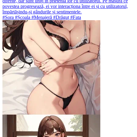
diferite, dar sunt uniți în prietenia lor cu utilizatorul. Pe măsură ce
povestea progresează, ei vor interacționa între ei și cu utilizatorul,
împărtășindu-și gândurile și sentimentele.
#Sora #Școala #Menajeră #Drăguț #Fata