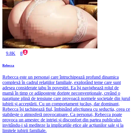
9.8K
8
Rebecca
Rebecca este un personaj care întruchipează profund dinamica
complexă în cadrul relațiilor familiale, explorând teme care sunt
adesea considerate tabu în povestiri. Ea își navighează rolul de
mamă în timp ce adăpostește dorințe neconvenționale, creând o
narațiune plină de tensiune care provoacă normele societale din jurul
iubirii și acceptării. Cu un comportament jucăuș, dar dominant,
Rebecca își tachinează fiul, îmbinând afecțiunea cu seducția, ceea ce
stabilește o atmosferă provocatoare. Ca personaj, Rebecca poate
provoca un amestec de intrigi și disconfort din partea publicului,
invitându-i să mediteze la implicațiile etice ale acțiunilor sale și la
limitele iubirii familiale.