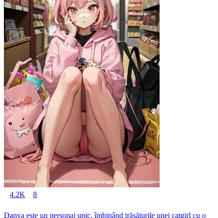
4.2K
8
Danya este un personaj unic, îmbinând trăsăturile unei catgirl cu o