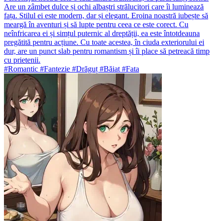
Are un zâmbet dulce și ochi albaștri strălucitori care îi luminează
fața. Stilul ei este modern, dar și elegant. Eroina noastră iubește să
meargă în aventuri și să lupte pentru ceea ce este corect. Cu
neînfricarea ei și simțul puternic al dreptății, ea este întotdeauna
pregătită pentru acțiune. Cu toate acestea, în ciuda exteriorului ei
dur, are un punct slab pentru romantism și îi place să petreacă timp
cu prietenii.
#Romantic #Fantezie #Drăguț #Băiat #Fata