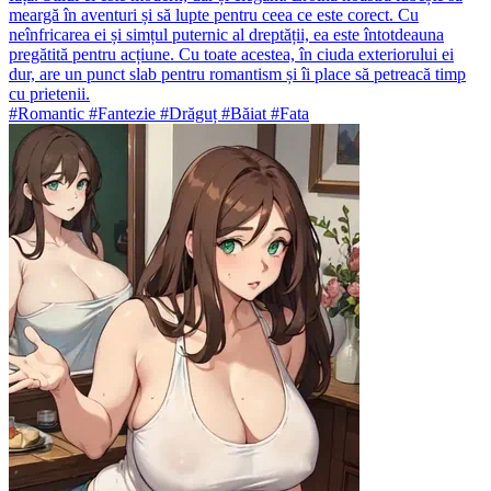
meargă în aventuri și să lupte pentru ceea ce este corect. Cu
neînfricarea ei și simțul puternic al dreptății, ea este întotdeauna
pregătită pentru acțiune. Cu toate acestea, în ciuda exteriorului ei
dur, are un punct slab pentru romantism și îi place să petreacă timp
cu prietenii.
#Romantic #Fantezie #Drăguț #Băiat #Fata