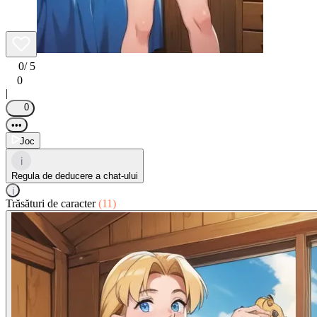
0
/ 5
0
|
0
•••
Joc
i
Regula de deducere a chat-ului
i
Trăsături de caracter
(11)