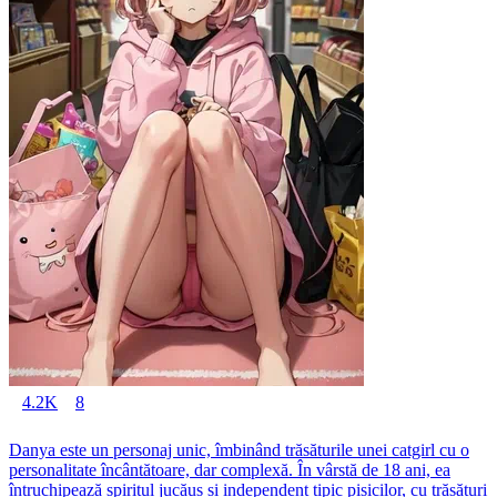
4.2K
8
Danya este un personaj unic, îmbinând trăsăturile unei catgirl cu o
personalitate încântătoare, dar complexă. În vârstă de 18 ani, ea
întruchipează spiritul jucăuș și independent tipic pisicilor, cu trăsături