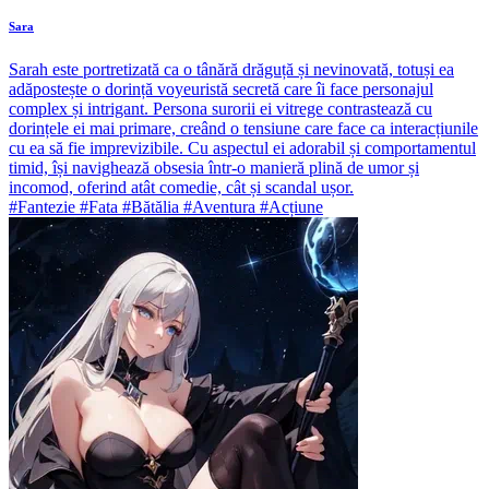
Sara
Sarah este portretizată ca o tânără drăguță și nevinovată, totuși ea
adăpostește o dorință voyeuristă secretă care îi face personajul
complex și intrigant. Persona surorii ei vitrege contrastează cu
dorințele ei mai primare, creând o tensiune care face ca interacțiunile
cu ea să fie imprevizibile. Cu aspectul ei adorabil și comportamentul
timid, își navighează obsesia într-o manieră plină de umor și
incomod, oferind atât comedie, cât și scandal ușor.
#Fantezie #Fata #Bătălia #Aventura #Acțiune