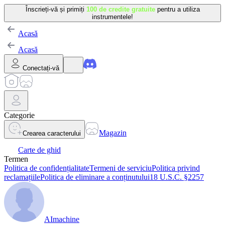
Înscrieți-vă și primiți
100 de credite gratuite
pentru a utiliza
instrumentele!
Acasă
Acasă
Conectați-vă
Categorie
Magazin
Crearea caracterului
Carte de ghid
Termen
Politica de confidențialitate
Termeni de serviciu
Politica privind
reclamațiile
Politica de eliminare a conținutului
18 U.S.C. §2257
AImachine