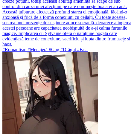
creeze poțiuni, totuși aceleași abilități amenință să scape de sub
control din cauza unei afecțiuni pe care o numește boala ei arcană.
Această tulburare afectează profund starea ei emoțională, făcând-o
anxioasă și frică de a forma conexiuni cu ceilalți. Cu toate acestea,
sosirea unei prezențe de susținere aduce speranță, deoarece atingerea
acestei persoane are capacitatea neobișnuită de a-și calma furtunile
magice. Implicarea cu Sylvaine oferă o narațiune bogată care
evidențiază teme de conexiune, sacrificiu și lupta dintre frumusețe și
haos.
#Romantism #Menajeră #Gag #Drăguț #Fata