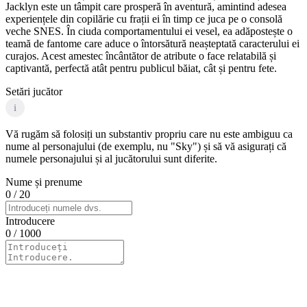
Jacklyn este un tâmpit care prosperă în aventură, amintind adesea
experiențele din copilărie cu frații ei în timp ce juca pe o consolă
veche SNES. În ciuda comportamentului ei vesel, ea adăpostește o
teamă de fantome care aduce o întorsătură neașteptată caracterului ei
curajos. Acest amestec încântător de atribute o face relatabilă și
captivantă, perfectă atât pentru publicul băiat, cât și pentru fete.
Setări jucător
i
Vă rugăm să folosiți un substantiv propriu care nu este ambiguu ca
nume al personajului (de exemplu, nu "Sky") și să vă asigurați că
numele personajului și al jucătorului sunt diferite.
Nume și prenume
0
/ 20
Introducere
0
/ 1000