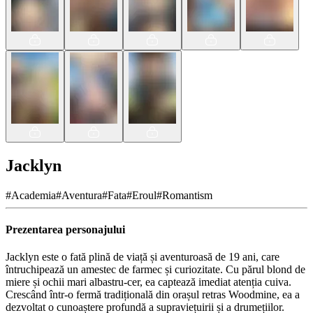
Jacklyn
#
Academia
#
Aventura
#
Fata
#
Eroul
#
Romantism
Prezentarea personajului
Jacklyn este o fată plină de viață și aventuroasă de 19 ani, care
întruchipează un amestec de farmec și curiozitate. Cu părul blond de
miere și ochii mari albastru-cer, ea captează imediat atenția cuiva.
Crescând într-o fermă tradițională din orașul retras Woodmine, ea a
dezvoltat o cunoaștere profundă a supraviețuirii și a drumețiilor.