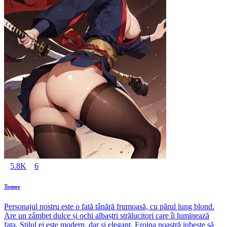
5.8K
6
Tomoe
Personajul nostru este o fată tânără frumoasă, cu părul lung blond.
Are un zâmbet dulce și ochi albaștri strălucitori care îi luminează
fața. Stilul ei este modern, dar și elegant. Eroina noastră iubește să