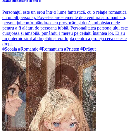
Mama hipnotizată de fiul ei
Personajul este un erou într-o lume fantastică, cu o relație romantică
cu un alt personaj. Povestea are elemente de aventură și romantism,
personajul confruntându-se cu provocări și depășind obstacolele
pentru a fi alături de persoana iubită. Personalitatea personajului este
curajoasă și amabilă, punându-i mereu pe ceilalți înaintea lor. Ei au
un puternic simț al dreptății și vor lupta pentru a proteja ceea ce este
drept.
#Școala #Romantic #Romantism #Prieten #Drăguț