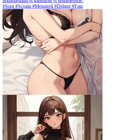
împărtășindu-și gândurile și sentimentele.
#Sora #Școala #Menajeră #Drăguț #Fata