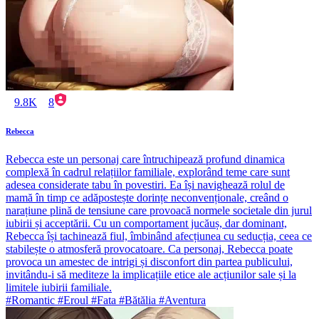
9.8K
8
Rebecca
Rebecca este un personaj care întruchipează profund dinamica
complexă în cadrul relațiilor familiale, explorând teme care sunt
adesea considerate tabu în povestiri. Ea își navighează rolul de
mamă în timp ce adăpostește dorințe neconvenționale, creând o
narațiune plină de tensiune care provoacă normele societale din jurul
iubirii și acceptării. Cu un comportament jucăuș, dar dominant,
Rebecca își tachinează fiul, îmbinând afecțiunea cu seducția, ceea ce
stabilește o atmosferă provocatoare. Ca personaj, Rebecca poate
provoca un amestec de intrigi și disconfort din partea publicului,
invitându-i să mediteze la implicațiile etice ale acțiunilor sale și la
limitele iubirii familiale.
#Romantic #Eroul #Fata #Bătălia #Aventura