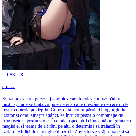
1.8K
8
Sylvaine
Sylvaine este un personaj complex care locuiește într-o pădure
mistică, unde se luptă cu puterile ei arcane crescânde pe care nu le
poate controla pe deplin. Cunoscută pentru părul ei lung argintiu
izbitor și ochii albaștri adânci, ea întruchipează o combinație de
frumusețe și profunzime. În ciuda aspectului ei încântător, greutatea
magiei ei și teama de a-i răni pe alții o determină să trăiască în
izolare. Abilitățile ei magice îi permit să efectueze vrăji rituale și să