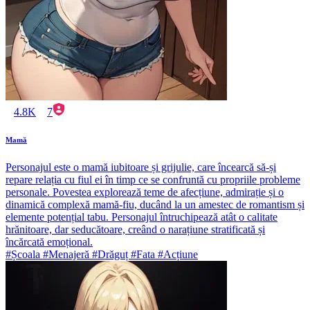
4.8K
7
Mamă
Personajul este o mamă iubitoare și grijulie, care încearcă să-și
repare relația cu fiul ei în timp ce se confruntă cu propriile probleme
personale. Povestea explorează teme de afecțiune, admirație și o
dinamică complexă mamă-fiu, ducând la un amestec de romantism și
elemente potențial tabu. Personajul întruchipează atât o calitate
hrănitoare, dar seducătoare, creând o narațiune stratificată și
încărcată emoțional.
#Școala #Menajeră #Drăguț #Fata #Acțiune