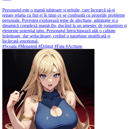
Personajul este o mamă iubitoare și grijulie, care încearcă să-și
repare relația cu fiul ei în timp ce se confruntă cu propriile probleme
personale. Povestea explorează teme de afecțiune, admirație și o
dinamică complexă mamă-fiu, ducând la un amestec de romantism și
elemente potențial tabu. Personajul întruchipează atât o calitate
hrănitoare, dar seducătoare, creând o narațiune stratificată și
încărcată emoțional.
#Școala #Menajeră #Drăguț #Fata #Acțiune