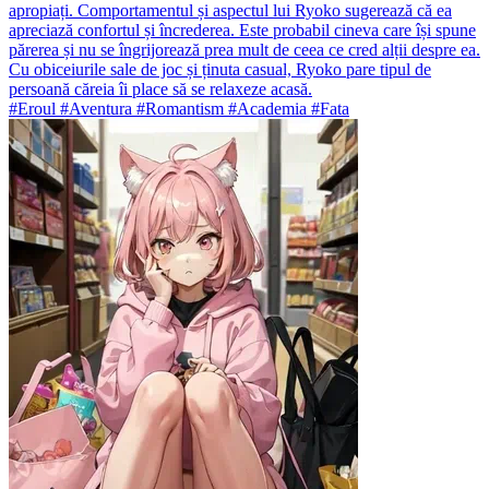
apropiați. Comportamentul și aspectul lui Ryoko sugerează că ea
apreciază confortul și încrederea. Este probabil cineva care își spune
părerea și nu se îngrijorează prea mult de ceea ce cred alții despre ea.
Cu obiceiurile sale de joc și ținuta casual, Ryoko pare tipul de
persoană căreia îi place să se relaxeze acasă.
#Eroul #Aventura #Romantism #Academia #Fata