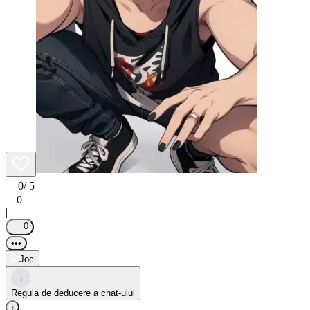
0
/ 5
0
|
0
•••
Joc
i
Regula de deducere a chat-ului
i