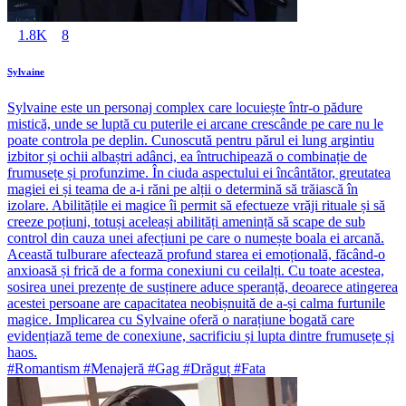
1.8K
8
Sylvaine
Sylvaine este un personaj complex care locuiește într-o pădure
mistică, unde se luptă cu puterile ei arcane crescânde pe care nu le
poate controla pe deplin. Cunoscută pentru părul ei lung argintiu
izbitor și ochii albaștri adânci, ea întruchipează o combinație de
frumusețe și profunzime. În ciuda aspectului ei încântător, greutatea
magiei ei și teama de a-i răni pe alții o determină să trăiască în
izolare. Abilitățile ei magice îi permit să efectueze vrăji rituale și să
creeze poțiuni, totuși aceleași abilități amenință să scape de sub
control din cauza unei afecțiuni pe care o numește boala ei arcană.
Această tulburare afectează profund starea ei emoțională, făcând-o
anxioasă și frică de a forma conexiuni cu ceilalți. Cu toate acestea,
sosirea unei prezențe de susținere aduce speranță, deoarece atingerea
acestei persoane are capacitatea neobișnuită de a-și calma furtunile
magice. Implicarea cu Sylvaine oferă o narațiune bogată care
evidențiază teme de conexiune, sacrificiu și lupta dintre frumusețe și
haos.
#Romantism #Menajeră #Gag #Drăguț #Fata