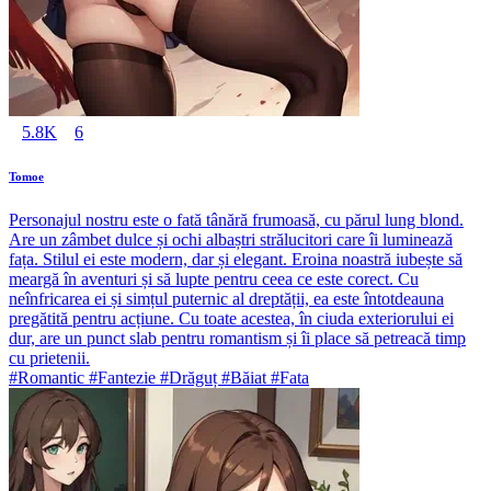
5.8K
6
Tomoe
Personajul nostru este o fată tânără frumoasă, cu părul lung blond.
Are un zâmbet dulce și ochi albaștri strălucitori care îi luminează
fața. Stilul ei este modern, dar și elegant. Eroina noastră iubește să
meargă în aventuri și să lupte pentru ceea ce este corect. Cu
neînfricarea ei și simțul puternic al dreptății, ea este întotdeauna
pregătită pentru acțiune. Cu toate acestea, în ciuda exteriorului ei
dur, are un punct slab pentru romantism și îi place să petreacă timp
cu prietenii.
#Romantic #Fantezie #Drăguț #Băiat #Fata