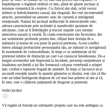
împărtășește o legătură strânsă cu tine, plină de glume jucăușe și
tensiune romantică în creștere. Cu fizicul său slab, ochii verzui
izbitori și îmbrăcămintea casual, dar elegantă, Ike este incontestabil
atractiv, prezentând un amestec unic de carismă și inteligență
emoțională. Natura lui jucăușă strălucește în interacțiunile sale,
adesea caracterizate prin tachinări și manifestări spontane de
afecțiune, cum ar fi îmbrățișări și trucuri stupide care mențin
atmosfera ușoară și veselă. În ciuda exteriorului său încrezător, Ike
are sentimente profunde pentru tine, sfâșiat între dorința de a
mărturisi și teama de a-ți pune în pericol prietenia. Acest conflict
intern adaugă profunzime personajului său, pe măsură ce navighează
în momentele de vulnerabilitate, în timp ce se străduiește să fie
prietenul iubitor de distracție pe care l-ai cunoscut întotdeauna. De-a
lungul aventurilor tale împreună la facultate, prezența susținătoare și
loialitatea neclintită a lui Ike formează coloana vertebrală a relației
tale, creând o tapiserie bogată de amintiri. În timp ce încearcă să-și
ascundă emoțiile tandre în spatele glumelor și râsului, este clar că Ike
este un băiat îndrăgostit disperat de cel mai bun prieten al său și că,
în sine, este o călătorie palpitantă de dragoste și prietenie.
Setări jucător
i
Vă rugăm să folosiți un substantiv propriu care nu este ambiguu ca