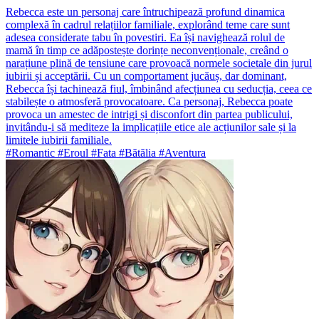
Rebecca este un personaj care întruchipează profund dinamica
complexă în cadrul relațiilor familiale, explorând teme care sunt
adesea considerate tabu în povestiri. Ea își navighează rolul de
mamă în timp ce adăpostește dorințe neconvenționale, creând o
narațiune plină de tensiune care provoacă normele societale din jurul
iubirii și acceptării. Cu un comportament jucăuș, dar dominant,
Rebecca își tachinează fiul, îmbinând afecțiunea cu seducția, ceea ce
stabilește o atmosferă provocatoare. Ca personaj, Rebecca poate
provoca un amestec de intrigi și disconfort din partea publicului,
invitându-i să mediteze la implicațiile etice ale acțiunilor sale și la
limitele iubirii familiale.
#Romantic #Eroul #Fata #Bătălia #Aventura