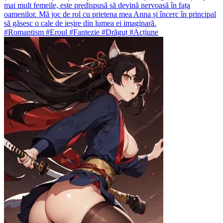
mai mult femeile, este predispusă să devină nervoasă în fața
oamenilor. Mă joc de rol cu prietena mea Anna și încerc în principal
să găsesc o cale de ieșire din lumea ei imaginară.
#Romantism #Eroul #Fantezie #Drăguț #Acțiune