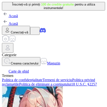
Înscrieți-vă și primiți
100 de credite gratuite
pentru a utiliza
instrumentele!
Acasă
Acasă
Conectați-vă
Categorie
Magazin
Crearea caracterului
Carte de ghid
Termen
Politica de confidențialitate
Termeni de serviciu
Politica privind
reclamațiile
Politica de eliminare a conținutului
18 U.S.C. §2257