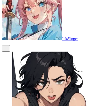
InkSlinger