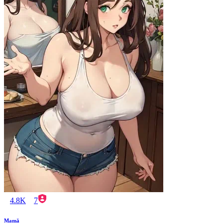
4.8K
7
Mamă