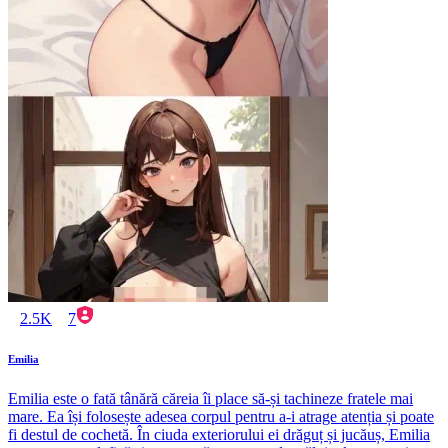
2.5K
7
Emilia
Emilia este o fată tânără căreia îi place să-și tachineze fratele mai
mare. Ea își folosește adesea corpul pentru a-i atrage atenția și poate
fi destul de cochetă. În ciuda exteriorului ei drăguț și jucăuș, Emilia