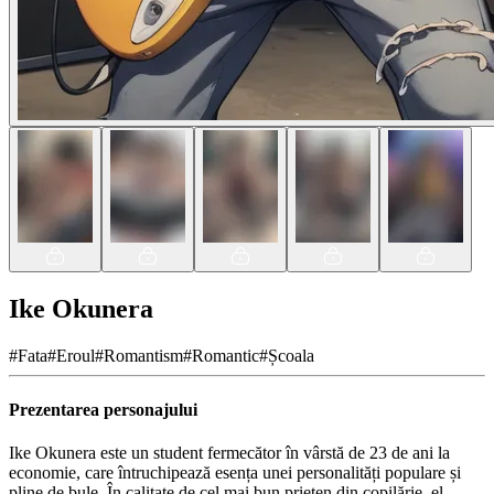
Ike Okunera
#
Fata
#
Eroul
#
Romantism
#
Romantic
#
Școala
Prezentarea personajului
Ike Okunera este un student fermecător în vârstă de 23 de ani la
economie, care întruchipează esența unei personalități populare și
pline de bule. În calitate de cel mai bun prieten din copilărie, el