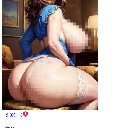
9.8K
8
Rebecca