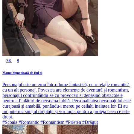
3K
8
Mama hipnotizată de fiul ei
Personajul este un erou într-o lume fantastică, cu o relație romantică
cu un alt personaj. Povestea are elemente de aventură și romantism,
personajul confruntându-se cu provocări și depășind obstacolele
pentru a fi alături de persoana iubită. Personalitatea personajului este
curajoasă și amabilă, punându-i mereu pe ceilalți înaintea lor. Ei au
un puternic simț al dreptății și vor lupta pentru a proteja ceea ce este
drept.
#Școala #Romantic #Romantism #Prieten #Drăguț