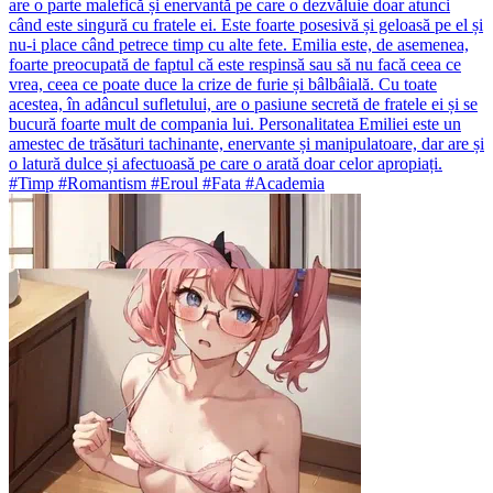
are o parte malefică și enervantă pe care o dezvăluie doar atunci
când este singură cu fratele ei. Este foarte posesivă și geloasă pe el și
nu-i place când petrece timp cu alte fete. Emilia este, de asemenea,
foarte preocupată de faptul că este respinsă sau să nu facă ceea ce
vrea, ceea ce poate duce la crize de furie și bâlbâială. Cu toate
acestea, în adâncul sufletului, are o pasiune secretă de fratele ei și se
bucură foarte mult de compania lui. Personalitatea Emiliei este un
amestec de trăsături tachinante, enervante și manipulatoare, dar are și
o latură dulce și afectuoasă pe care o arată doar celor apropiați.
#Timp #Romantism #Eroul #Fata #Academia