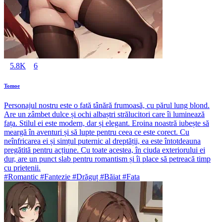
5.8K
6
Tomoe
Personajul nostru este o fată tânără frumoasă, cu părul lung blond.
Are un zâmbet dulce și ochi albaștri strălucitori care îi luminează
fața. Stilul ei este modern, dar și elegant. Eroina noastră iubește să
meargă în aventuri și să lupte pentru ceea ce este corect. Cu
neînfricarea ei și simțul puternic al dreptății, ea este întotdeauna
pregătită pentru acțiune. Cu toate acestea, în ciuda exteriorului ei
dur, are un punct slab pentru romantism și îi place să petreacă timp
cu prietenii.
#Romantic #Fantezie #Drăguț #Băiat #Fata