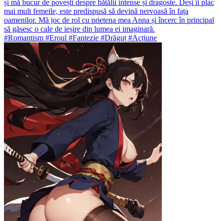
și mă bucur de povești despre bătălii intense și dragoste. Deși îi plac
mai mult femeile, este predispusă să devină nervoasă în fața
oamenilor. Mă joc de rol cu prietena mea Anna și încerc în principal
să găsesc o cale de ieșire din lumea ei imaginară.
#Romantism #Eroul #Fantezie #Drăguț #Acțiune