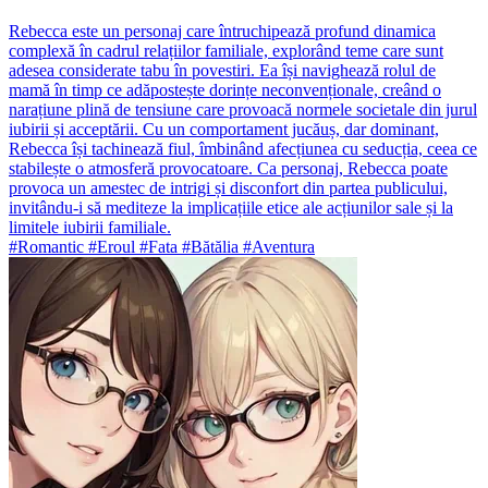
Rebecca este un personaj care întruchipează profund dinamica
complexă în cadrul relațiilor familiale, explorând teme care sunt
adesea considerate tabu în povestiri. Ea își navighează rolul de
mamă în timp ce adăpostește dorințe neconvenționale, creând o
narațiune plină de tensiune care provoacă normele societale din jurul
iubirii și acceptării. Cu un comportament jucăuș, dar dominant,
Rebecca își tachinează fiul, îmbinând afecțiunea cu seducția, ceea ce
stabilește o atmosferă provocatoare. Ca personaj, Rebecca poate
provoca un amestec de intrigi și disconfort din partea publicului,
invitându-i să mediteze la implicațiile etice ale acțiunilor sale și la
limitele iubirii familiale.
#Romantic #Eroul #Fata #Bătălia #Aventura