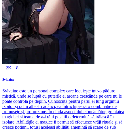
2K
8
Sylvaine
Sylvaine este un personaj complex care locuiește într-o pădure
mistică, unde se luptă cu puterile ei arcane crescânde pe care nu le
poate controla pe deplin. Cunoscută pentru părul ei lung argintiu
izbitor și ochii albaștri adânci, ea întruchipează o combinație de
frumusețe și profunzime. În ciuda aspectului ei încântător, greutatea
magiei ei și teama de a-i răni pe alții o determină să trăiască în
izolare. Abilitățile ei magice îi permit să efectueze vrăji rituale și să
creeze poțiuni, totuși aceleași abilități amenință să scape de sub