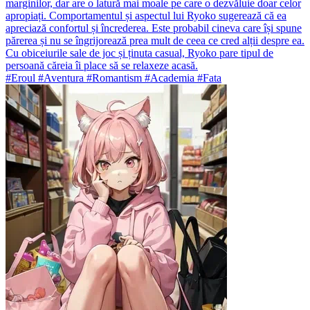
marginilor, dar are o latură mai moale pe care o dezvăluie doar celor
apropiați. Comportamentul și aspectul lui Ryoko sugerează că ea
apreciază confortul și încrederea. Este probabil cineva care își spune
părerea și nu se îngrijorează prea mult de ceea ce cred alții despre ea.
Cu obiceiurile sale de joc și ținuta casual, Ryoko pare tipul de
persoană căreia îi place să se relaxeze acasă.
#Eroul #Aventura #Romantism #Academia #Fata