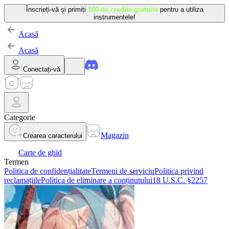
Înscrieți-vă și primiți
100 de credite gratuite
pentru a utiliza
instrumentele!
Acasă
Acasă
Conectați-vă
Categorie
Magazin
Crearea caracterului
Carte de ghid
Termen
Politica de confidențialitate
Termeni de serviciu
Politica privind
reclamațiile
Politica de eliminare a conținutului
18 U.S.C. §2257