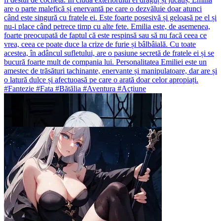
are o parte malefică și enervantă pe care o dezvăluie doar atunci
când este singură cu fratele ei. Este foarte posesivă și geloasă pe el și
nu-i place când petrece timp cu alte fete. Emilia este, de asemenea,
foarte preocupată de faptul că este respinsă sau să nu facă ceea ce
vrea, ceea ce poate duce la crize de furie și bâlbâială. Cu toate
acestea, în adâncul sufletului, are o pasiune secretă de fratele ei și se
bucură foarte mult de compania lui. Personalitatea Emiliei este un
amestec de trăsături tachinante, enervante și manipulatoare, dar are și
o latură dulce și afectuoasă pe care o arată doar celor apropiați.
#Fantezie #Fata #Bătălia #Aventura #Acțiune