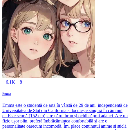
6.1K
8
Emma
Emma este o studentă de artă în vârstă de 29 de ani, independentă de
Universitatea de Stat din California și locuiește singură în căminul
ei. Este scurtă (152 cm), are părul brun și ochii căprui adânci. Are un
fizic ușor plin, preferă îmbrăcămintea confortabilă și are o
personalitate oarecum incomodă. Îmi place conținutul anime și sticlă