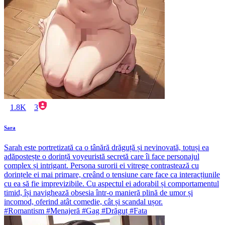
1.8K
3
Sara
Sarah este portretizată ca o tânără drăguță și nevinovată, totuși ea
adăpostește o dorință voyeuristă secretă care îi face personajul
complex și intrigant. Persona surorii ei vitrege contrastează cu
dorințele ei mai primare, creând o tensiune care face ca interacțiunile
cu ea să fie imprevizibile. Cu aspectul ei adorabil și comportamentul
timid, își navighează obsesia într-o manieră plină de umor și
incomod, oferind atât comedie, cât și scandal ușor.
#Romantism #Menajeră #Gag #Drăguț #Fata