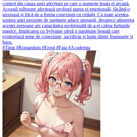
control din cauza unei afecțiuni pe care o numește boala ei arcană.
Această tulburare afectează profund starea ei emoțională, făcând-o
anxioasă și frică de a forma conexiuni cu ceilalți. Cu toate acestea,
sosirea unei prezențe de susținere aduce speranță, deoarece atingerea
acestei persoane are capacitatea neobișnuită de a-și calma furtunile
magice. Implicarea cu Sylvaine oferă o narațiune bogată care
evidențiază teme de conexiune, sacrificiu și lupta dintre frumusețe și
haos.
#Timp #Romantism #Eroul #Fata #Academia