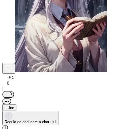
0
/ 5
0
|
0
•••
Joc
i
Regula de deducere a chat-ului
i