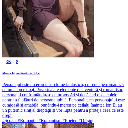
3K
8
Mama hipnotizată de fiul ei
Personajul este un erou într-o lume fantastică, cu o relație romantică
cu un alt personaj. Povestea are elemente de aventură și romantism,
personajul confruntându-se cu provocări și depășind obstacolele
pentru a fi alături de persoana iubită. Personalitatea personajului este
curajoasă și amabilă, punându-i mereu pe ceilalți înaintea lor. Ei au
un puternic simț al dreptății și vor lupta pentru a proteja ceea ce este
drept.
#Școala #Romantic #Romantism #Prieten #Drăguț