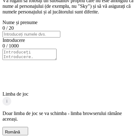
Vă rugăm să folosiți un substantiv propriu care nu este ambiguu ca
nume al personajului (de exemplu, nu "Sky") și să vă asigurați că
numele personajului și al jucătorului sunt diferite.
Nume și prenume
0
/ 20
Introducere
0
/ 1000
Limba de joc
i
Doar limba de joc se va schimba - limba browserului rămâne
aceeași.
Română