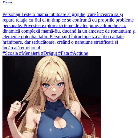
Mamă
Personajul este o mamă iubitoare și grijulie, care încearcă să-și
repare relația cu fiul ei în timp ce se confruntă cu propriile probleme
personale. Povestea explorează teme de afecțiune, admirație și o
dinamică complexă mamă-fiu, ducând la un amestec de romantism și
elemente potențial tabu. Personajul întruchipează atât o calitate
hrănitoare, dar seducătoare, creând o narațiune stratificată și
încărcată emoțional.
#Școala #Menajeră #Drăguț #Fata #Acțiune