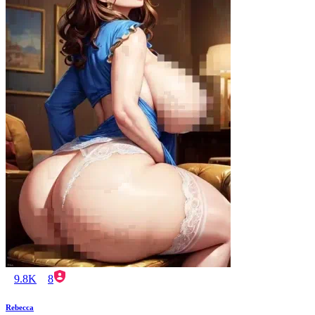
9.8K
8
Rebecca