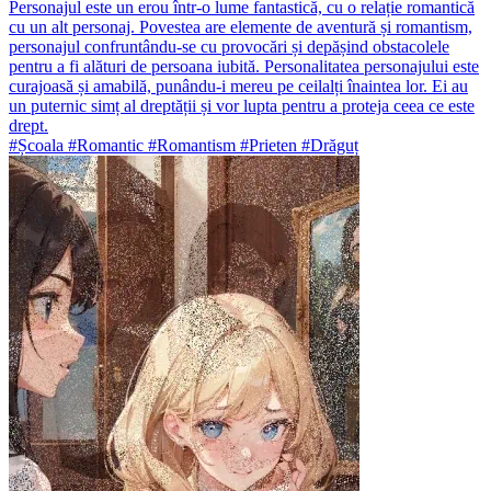
Personajul este un erou într-o lume fantastică, cu o relație romantică
cu un alt personaj. Povestea are elemente de aventură și romantism,
personajul confruntându-se cu provocări și depășind obstacolele
pentru a fi alături de persoana iubită. Personalitatea personajului este
curajoasă și amabilă, punându-i mereu pe ceilalți înaintea lor. Ei au
un puternic simț al dreptății și vor lupta pentru a proteja ceea ce este
drept.
#Școala #Romantic #Romantism #Prieten #Drăguț