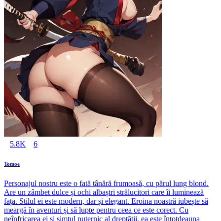
5.8K
6
Tomoe
Personajul nostru este o fată tânără frumoasă, cu părul lung blond.
Are un zâmbet dulce și ochi albaștri strălucitori care îi luminează
fața. Stilul ei este modern, dar și elegant. Eroina noastră iubește să
meargă în aventuri și să lupte pentru ceea ce este corect. Cu
neînfricarea ei și simțul puternic al dreptății, ea este întotdeauna