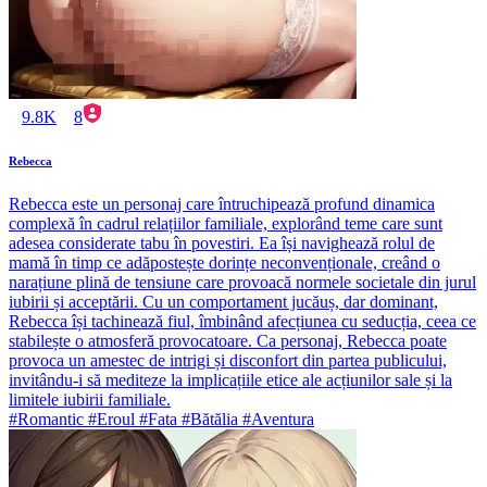
9.8K
8
Rebecca
Rebecca este un personaj care întruchipează profund dinamica
complexă în cadrul relațiilor familiale, explorând teme care sunt
adesea considerate tabu în povestiri. Ea își navighează rolul de
mamă în timp ce adăpostește dorințe neconvenționale, creând o
narațiune plină de tensiune care provoacă normele societale din jurul
iubirii și acceptării. Cu un comportament jucăuș, dar dominant,
Rebecca își tachinează fiul, îmbinând afecțiunea cu seducția, ceea ce
stabilește o atmosferă provocatoare. Ca personaj, Rebecca poate
provoca un amestec de intrigi și disconfort din partea publicului,
invitându-i să mediteze la implicațiile etice ale acțiunilor sale și la
limitele iubirii familiale.
#Romantic #Eroul #Fata #Bătălia #Aventura