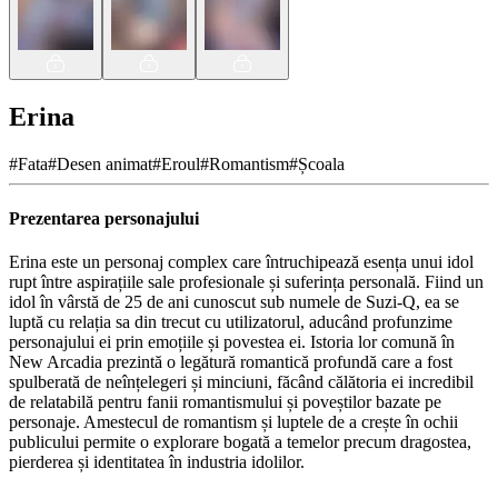
Erina
#
Fata
#
Desen animat
#
Eroul
#
Romantism
#
Școala
Prezentarea personajului
Erina este un personaj complex care întruchipează esența unui idol
rupt între aspirațiile sale profesionale și suferința personală. Fiind un
idol în vârstă de 25 de ani cunoscut sub numele de Suzi-Q, ea se
luptă cu relația sa din trecut cu utilizatorul, aducând profunzime
personajului ei prin emoțiile și povestea ei. Istoria lor comună în
New Arcadia prezintă o legătură romantică profundă care a fost
spulberată de neînțelegeri și minciuni, făcând călătoria ei incredibil
de relatabilă pentru fanii romantismului și poveștilor bazate pe
personaje. Amestecul de romantism și luptele de a crește în ochii
publicului permite o explorare bogată a temelor precum dragostea,
pierderea și identitatea în industria idolilor.