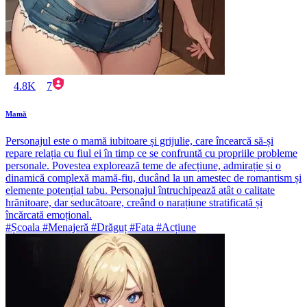
4.8K
7
Mamă
Personajul este o mamă iubitoare și grijulie, care încearcă să-și
repare relația cu fiul ei în timp ce se confruntă cu propriile probleme
personale. Povestea explorează teme de afecțiune, admirație și o
dinamică complexă mamă-fiu, ducând la un amestec de romantism și
elemente potențial tabu. Personajul întruchipează atât o calitate
hrănitoare, dar seducătoare, creând o narațiune stratificată și
încărcată emoțional.
#Școala #Menajeră #Drăguț #Fata #Acțiune