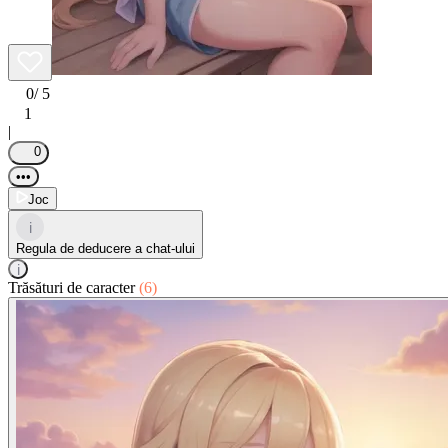
0
/ 5
1
|
0
•••
Joc
i
Regula de deducere a chat-ului
i
Trăsături de caracter
(6)