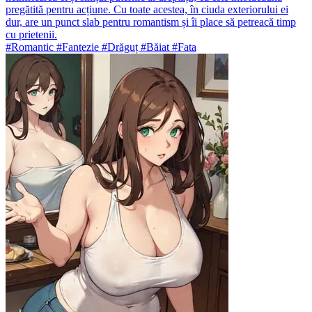
pregătită pentru acțiune. Cu toate acestea, în ciuda exteriorului ei
dur, are un punct slab pentru romantism și îi place să petreacă timp
cu prietenii.
#Romantic #Fantezie #Drăguț #Băiat #Fata