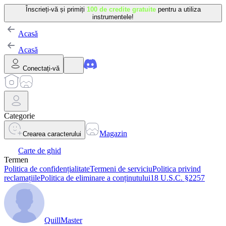
Înscrieți-vă și primiți
100 de credite gratuite
pentru a utiliza
instrumentele!
Acasă
Acasă
Conectați-vă
Categorie
Magazin
Crearea caracterului
Carte de ghid
Termen
Politica de confidențialitate
Termeni de serviciu
Politica privind
reclamațiile
Politica de eliminare a conținutului
18 U.S.C. §2257
QuillMaster