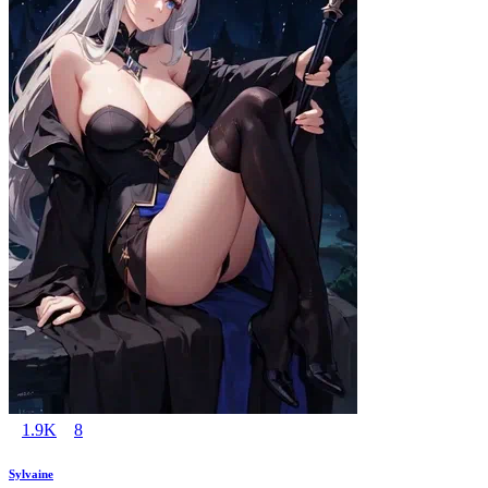
1.9K
8
Sylvaine