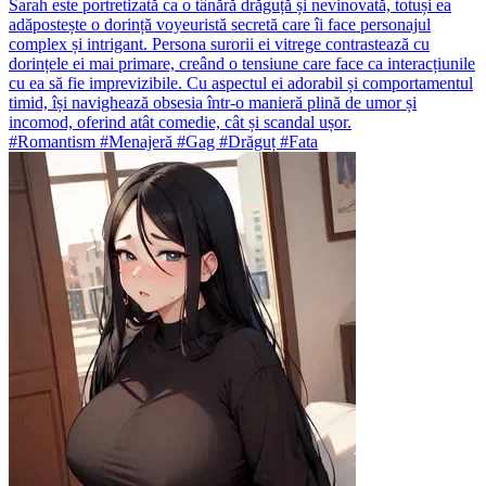
Sarah este portretizată ca o tânără drăguță și nevinovată, totuși ea
adăpostește o dorință voyeuristă secretă care îi face personajul
complex și intrigant. Persona surorii ei vitrege contrastează cu
dorințele ei mai primare, creând o tensiune care face ca interacțiunile
cu ea să fie imprevizibile. Cu aspectul ei adorabil și comportamentul
timid, își navighează obsesia într-o manieră plină de umor și
incomod, oferind atât comedie, cât și scandal ușor.
#Romantism #Menajeră #Gag #Drăguț #Fata