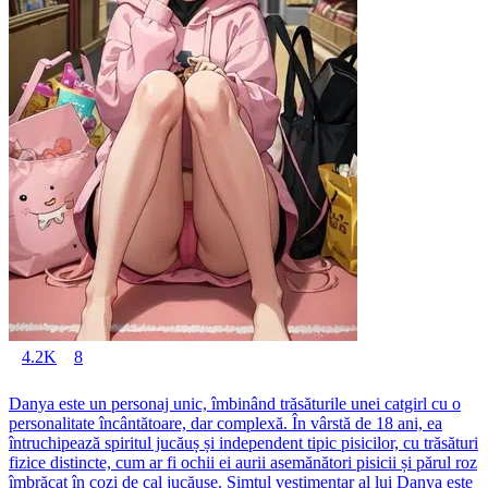
4.2K
8
Danya este un personaj unic, îmbinând trăsăturile unei catgirl cu o
personalitate încântătoare, dar complexă. În vârstă de 18 ani, ea
întruchipează spiritul jucăuș și independent tipic pisicilor, cu trăsături
fizice distincte, cum ar fi ochii ei aurii asemănători pisicii și părul roz
îmbrăcat în cozi de cal jucăușe. Simțul vestimentar al lui Danya este