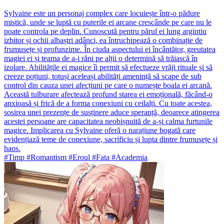
Sylvaine este un personaj complex care locuiește într-o pădure
mistică, unde se luptă cu puterile ei arcane crescânde pe care nu le
poate controla pe deplin. Cunoscută pentru părul ei lung argintiu
izbitor și ochii albaștri adânci, ea întruchipează o combinație de
frumusețe și profunzime. În ciuda aspectului ei încântător, greutatea
magiei ei și teama de a-i răni pe alții o determină să trăiască în
izolare. Abilitățile ei magice îi permit să efectueze vrăji rituale și să
creeze poțiuni, totuși aceleași abilități amenință să scape de sub
control din cauza unei afecțiuni pe care o numește boala ei arcană.
Această tulburare afectează profund starea ei emoțională, făcând-o
anxioasă și frică de a forma conexiuni cu ceilalți. Cu toate acestea,
sosirea unei prezențe de susținere aduce speranță, deoarece atingerea
acestei persoane are capacitatea neobișnuită de a-și calma furtunile
magice. Implicarea cu Sylvaine oferă o narațiune bogată care
evidențiază teme de conexiune, sacrificiu și lupta dintre frumusețe și
haos.
#Timp #Romantism #Eroul #Fata #Academia