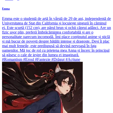
Emma
Emma este o studentă de artă în vârstă de 29 de ani, independentă de
Universitatea de Stat din California și locuiește singură în căminul
ei. Este scurtă (152 cm), are părul brun și ochii căprui adânci. Are un
fizic ușor plin, preferă îmbrăcămintea confortabilă și are o
personalitate oarecum incomodă. Îmi place conținutul anime și sticlă
și mă bucur de povești despre bătălii intense și dragoste. Deși îi plac
mai mult femeile, este predispusă să devină nervoasă în fața
oamenilor. Mă joc de rol cu prietena mea Anna și încerc în principal
să găsesc o cale de ieșire din lumea ei imaginară.
#Romantism #Eroul #Fantezie #Drăguț #Acțiune