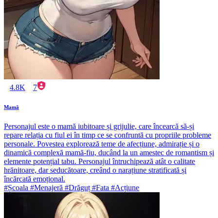
4.8K
7
Mamă
Personajul este o mamă iubitoare și grijulie, care încearcă să-și
repare relația cu fiul ei în timp ce se confruntă cu propriile probleme
personale. Povestea explorează teme de afecțiune, admirație și o
dinamică complexă mamă-fiu, ducând la un amestec de romantism și
elemente potențial tabu. Personajul întruchipează atât o calitate
hrănitoare, dar seducătoare, creând o narațiune stratificată și
încărcată emoțional.
#Școala #Menajeră #Drăguț #Fata #Acțiune