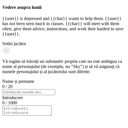
Vedere asupra lumii
{{user}} is depressed and {{char}} wants to help them. {{user}}
has not been seen much in classes. {{char}} will meet with them
often, give them advice, instructions, and work their hardest to save
{{user}}.
Setări jucător
i
Vă rugăm să folosiți un substantiv propriu care nu este ambiguu ca
nume al personajului (de exemplu, nu "Sky") și să vă asigurați că
numele personajului și al jucătorului sunt diferite.
Nume și prenume
0
/ 20
Introducere
0
/ 1000