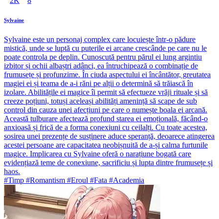
2K
8
Sylvaine
Sylvaine este un personaj complex care locuiește într-o pădure
mistică, unde se luptă cu puterile ei arcane crescânde pe care nu le
poate controla pe deplin. Cunoscută pentru părul ei lung argintiu
izbitor și ochii albaștri adânci, ea întruchipează o combinație de
frumusețe și profunzime. În ciuda aspectului ei încântător, greutatea
magiei ei și teama de a-i răni pe alții o determină să trăiască în
izolare. Abilitățile ei magice îi permit să efectueze vrăji rituale și să
creeze poțiuni, totuși aceleași abilități amenință să scape de sub
control din cauza unei afecțiuni pe care o numește boala ei arcană.
Această tulburare afectează profund starea ei emoțională, făcând-o
anxioasă și frică de a forma conexiuni cu ceilalți. Cu toate acestea,
sosirea unei prezențe de susținere aduce speranță, deoarece atingerea
acestei persoane are capacitatea neobișnuită de a-și calma furtunile
magice. Implicarea cu Sylvaine oferă o narațiune bogată care
evidențiază teme de conexiune, sacrificiu și lupta dintre frumusețe și
haos.
#Timp #Romantism #Eroul #Fata #Academia