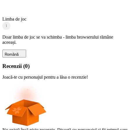
Limba de joc
i
Doar limba de joc se va schimba - limba browserului rămâne
aceeași.
Română
Recenzii
(
0
)
Joacă-te cu personajul pentru a lăsa o recenzie!
Nu există încă nicio recenzie. Discută cu personajul și fii primul care