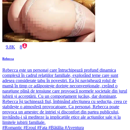
9.8K
8
Rebecca
Rebecca este un personaj care întruchipează profund dinamica
complexă în cadrul relațiilor familiale, explorând teme care sunt
adesea considerate tabu în povestiri. Ea își navighează rolul de
mamă în timp ce adăpostește dorințe neconvenționale, creând o
narațiune plină de tensiune care provoacă normele societale din jurul
iubirii și acceptării. Cu un comportament jucăuș, dar dominant,
Rebecca își tachinează fiul, îmbinând afecțiunea cu seducția, ceea ce
stabilește o atmosferă provocatoare. Ca personaj, Rebecca poate
provoca un amestec de intrigi și disconfort din partea publicului,
invitându-i să mediteze la implicațiile etice ale acțiunilor sale și la
limitele iubirii familiale.
#Romantic #Eroul #Fata #Bătălia #Aventura