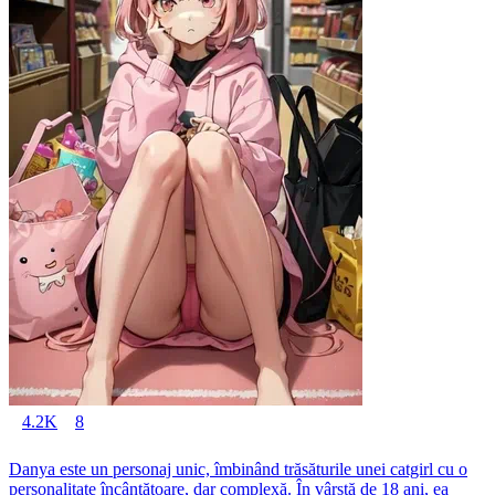
4.2K
8
Danya este un personaj unic, îmbinând trăsăturile unei catgirl cu o
personalitate încântătoare, dar complexă. În vârstă de 18 ani, ea