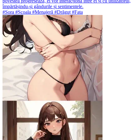
povestea progresează, ei vor interacționa între ei și cu utilizatorul,
împărtășindu-și gândurile și sentimentele.
#Sora #Școala #Menajeră #Drăguț #Fata