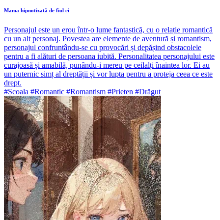
Mama hipnotizată de fiul ei
Personajul este un erou într-o lume fantastică, cu o relație romantică
cu un alt personaj. Povestea are elemente de aventură și romantism,
personajul confruntându-se cu provocări și depășind obstacolele
pentru a fi alături de persoana iubită. Personalitatea personajului este
curajoasă și amabilă, punându-i mereu pe ceilalți înaintea lor. Ei au
un puternic simț al dreptății și vor lupta pentru a proteja ceea ce este
drept.
#Școala #Romantic #Romantism #Prieten #Drăguț