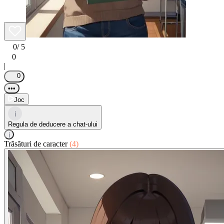
0
/ 5
0
|
0
•••
Joc
i
Regula de deducere a chat-ului
i
Trăsături de caracter
(4)