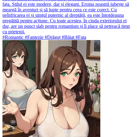
fața. Stilul ei este modern, dar și elegant. Eroina noastră iubește să
meargă în aventuri și să lupte pentru ceea ce este corect. Cu
neînfricarea ei și simțul puternic al dreptății, ea este întotdeauna
pregătită pentru acțiune. Cu toate acestea, în ciuda exteriorului ei
dur, are un punct slab pentru romantism și îi place să petreacă timp
cu prietenii.
#Romantic #Fantezie #Drăguț #Băiat #Fata