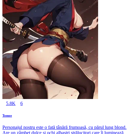
5.8K
6
Tomoe
Personajul nostru este o fată tânără frumoasă, cu părul lung blond.
Are un zâmbet dulce și ochi albaștri strălucitori care îi luminează