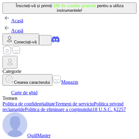
Înscrieți-vă și primiți
100 de credite gratuite
pentru a utiliza
instrumentele!
Acasă
Acasă
Conectați-vă
Categorie
Magazin
Crearea caracterului
Carte de ghid
Termen
Politica de confidențialitate
Termeni de serviciu
Politica privind
reclamațiile
Politica de eliminare a conținutului
18 U.S.C. §2257
QuillMaster