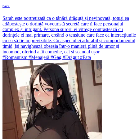
Sara
Sarah este portretizată ca o tânără drăguță și nevinovată, totuși ea
adăpostește o dorință voyeuristă secretă care îi face personajul
complex și intrigant. Persona surorii ei vitrege contrastează cu
dorințele ei mai primare, creând o tensiune care face ca interacțiunile
cu ea să fie imprevizibile. Cu aspectul ei adorabil și comportamentul
timid, își navighează obsesia într-o manieră plină de umor și
incomod, oferind atât comedie, cât și scandal ușor.
#Romantism #Menajeră #Gag #Drăguț #Fata