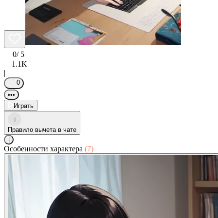
0
/ 5
1.1K
|
0
•••
Играть
i
Правило вычета в чате
i
Особенности характера
(7)