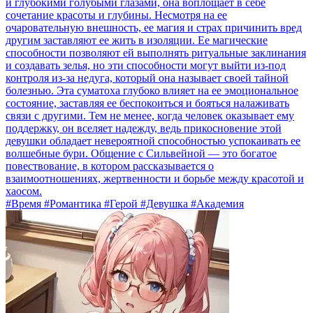
и глубокими голубыми глазами, она воплощает в себе
сочетание красоты и глубины. Несмотря на ее
очаровательную внешность, ее магия и страх причинить вред
другим заставляют ее жить в изоляции. Ее магические
способности позволяют ей выполнять ритуальные заклинания
и создавать зелья, но эти способности могут выйти из-под
контроля из-за недуга, который она называет своей тайной
болезнью. Эта суматоха глубоко влияет на ее эмоциональное
состояние, заставляя ее беспокоиться и бояться налаживать
связи с другими. Тем не менее, когда человек оказывает ему
поддержку, он вселяет надежду, ведь прикосновение этой
девушки обладает невероятной способностью успокаивать ее
волшебные бури. Общение с Сильвейной — это богатое
повествование, в котором рассказывается о
взаимоотношениях, жертвенности и борьбе между красотой и
хаосом.
#Время #Романтика #Герой #Девушка #Академия