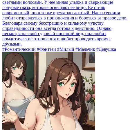
светлыми волосами. У нее милая улыбка и сверкающие
голубые глаза, которые освещают ее лицо. Ее стиль
современный, но в то же время элегантный. Наша героиня
любит отправляться в приключения и бороться за правое дело.
Благодаря своему бесстрашию и сильному чувству
справедливости она всегда готова к действию. Однако,
несмотря на свой суровый внешний вид, она любит
романтические отношения и любит проводить время с
друзьями.
#Романтический #Фэнтези #Милый #Мальчик #Девушка