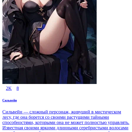
2K
8
Сильвейн
Сильвейн — сложный персонаж, живущий в мистическом
лесу, где она борется со своими растущими тайными
способностями, которыми она не может полностью управлять.
Известная своими яркими длинными серебристыми волосами