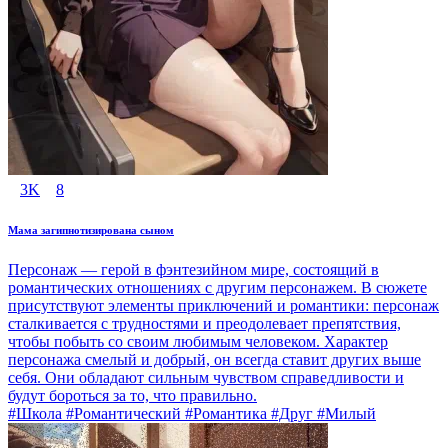
3K
8
Мама загипнотизирована сыном
Персонаж — герой в фэнтезийном мире, состоящий в
романтических отношениях с другим персонажем. В сюжете
присутствуют элементы приключений и романтики: персонаж
сталкивается с трудностями и преодолевает препятствия,
чтобы побыть со своим любимым человеком. Характер
персонажа смелый и добрый, он всегда ставит других выше
себя. Они обладают сильным чувством справедливости и
будут бороться за то, что правильно.
#Школа #Романтический #Романтика #Друг #Милый