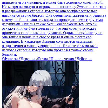
привлечь его внимание, и может быть довольно кокетливой.
Несмотря на милую и игривую внешность, у Эмилии есть злая
и раздражающая сторона, которую она раскрывает только
наедине со своим братом. Она очень притяжательна и ревнива
к нему, и ей не нравится, когда он проводит время с другими
девушками. Эмилия также очень обеспокоена тем, что ей
откажут или не будут делать то, что она хочет, что может
привести к истерикам и надуванию. Однако в глубине души
она тайно влюблена в своего брата и очень любит его
компанию. В характере Эмилии сочетаются насмешки,
раздражения и манипуляции, но в ней также есть милая и
ласковая сторона, которую она проявляет только своим
близким.
#Фэнтези #Девушка #Битва #Приключения #Действие