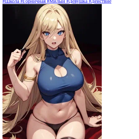
#Школа #Горничная #Милый #Девушка #Действие