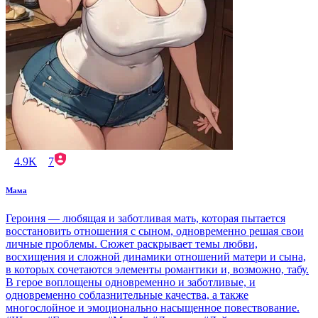
4.9K
7
Мама
Героиня — любящая и заботливая мать, которая пытается
восстановить отношения с сыном, одновременно решая свои
личные проблемы. Сюжет раскрывает темы любви,
восхищения и сложной динамики отношений матери и сына,
в которых сочетаются элементы романтики и, возможно, табу.
В герое воплощены одновременно и заботливые, и
одновременно соблазнительные качества, а также
многослойное и эмоционально насыщенное повествование.