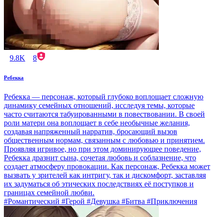
9.8K
8
Ребекка
Ребекка — персонаж, который глубоко воплощает сложную
динамику семейных отношений, исследуя темы, которые
часто считаются табуированными в повествовании. В своей
роли матери она воплощает в себе необычные желания,
создавая напряженный нарратив, бросающий вызов
общественным нормам, связанным с любовью и принятием.
Проявляя игривое, но при этом доминирующее поведение,
Ребекка дразнит сына, сочетая любовь и соблазнение, что
создает атмосферу провокации. Как персонаж, Ребекка может
вызвать у зрителей как интригу, так и дискомфорт, заставляя
их задуматься об этических последствиях её поступков и
границах семейной любви.
#Романтический #Герой #Девушка #Битва #Приключения