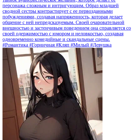
персонажа сложным и интригующим. Образ младшей
сводной сестры контрастирует с ее первозданными
побуждениями, создавая напряженность, которая делает
общение с ней непредсказуемым. Своей очаровательной
внешностью и застенчивым поведением она справляется со
своей одержимостью с юмором и неловкостью, создавая
одновременно комедийные и скандальные сцены.
#Романтика #Горничная #Кляп #Милый #Девушка