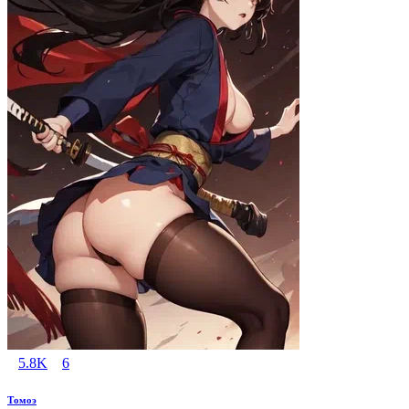
5.8K
6
Томоэ