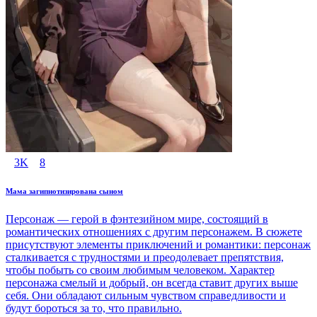
3K
8
Мама загипнотизирована сыном
Персонаж — герой в фэнтезийном мире, состоящий в
романтических отношениях с другим персонажем. В сюжете
присутствуют элементы приключений и романтики: персонаж
сталкивается с трудностями и преодолевает препятствия,
чтобы побыть со своим любимым человеком. Характер
персонажа смелый и добрый, он всегда ставит других выше
себя. Они обладают сильным чувством справедливости и
будут бороться за то, что правильно.