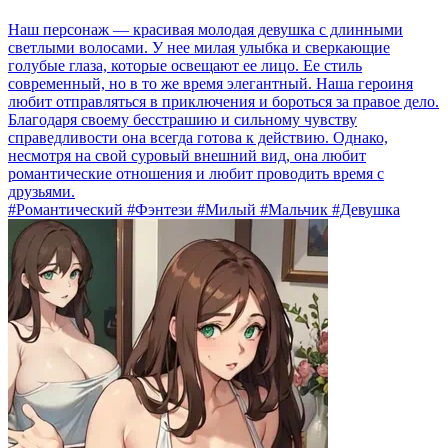
Наш персонаж — красивая молодая девушка с длинными
светлыми волосами. У нее милая улыбка и сверкающие
голубые глаза, которые освещают ее лицо. Ее стиль
современный, но в то же время элегантный. Наша героиня
любит отправляться в приключения и бороться за правое дело.
Благодаря своему бесстрашию и сильному чувству
справедливости она всегда готова к действию. Однако,
несмотря на свой суровый внешний вид, она любит
романтические отношения и любит проводить время с
друзьями.
#Романтический #Фэнтези #Милый #Мальчик #Девушка