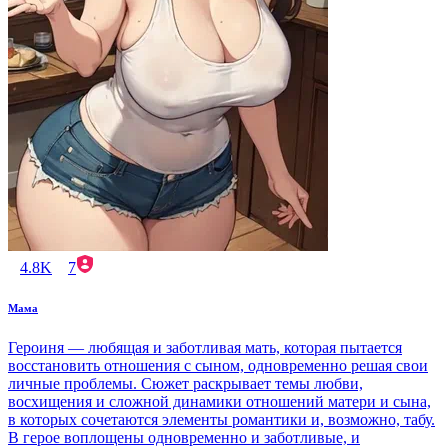
4.8K
7
Мама
Героиня — любящая и заботливая мать, которая пытается
восстановить отношения с сыном, одновременно решая свои
личные проблемы. Сюжет раскрывает темы любви,
восхищения и сложной динамики отношений матери и сына,
в которых сочетаются элементы романтики и, возможно, табу.
В герое воплощены одновременно и заботливые, и