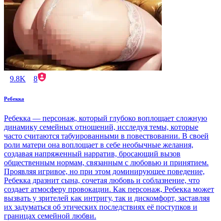
9.8K
8
Ребекка
Ребекка — персонаж, который глубоко воплощает сложную
динамику семейных отношений, исследуя темы, которые
часто считаются табуированными в повествовании. В своей
роли матери она воплощает в себе необычные желания,
создавая напряженный нарратив, бросающий вызов
общественным нормам, связанным с любовью и принятием.
Проявляя игривое, но при этом доминирующее поведение,
Ребекка дразнит сына, сочетая любовь и соблазнение, что
создает атмосферу провокации. Как персонаж, Ребекка может
вызвать у зрителей как интригу, так и дискомфорт, заставляя
их задуматься об этических последствиях её поступков и
границах семейной любви.