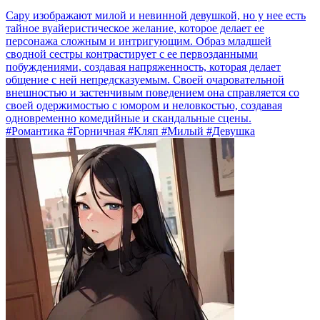
Сару изображают милой и невинной девушкой, но у нее есть
тайное вуайеристическое желание, которое делает ее
персонажа сложным и интригующим. Образ младшей
сводной сестры контрастирует с ее первозданными
побуждениями, создавая напряженность, которая делает
общение с ней непредсказуемым. Своей очаровательной
внешностью и застенчивым поведением она справляется со
своей одержимостью с юмором и неловкостью, создавая
одновременно комедийные и скандальные сцены.
#Романтика #Горничная #Кляп #Милый #Девушка