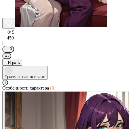
0
/ 5
459
|
0
•••
Играть
i
Правило вычета в чате
i
Особенности характера
(8)