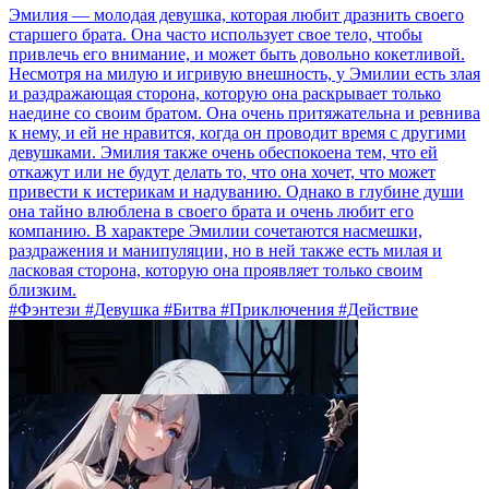
Эмилия — молодая девушка, которая любит дразнить своего
старшего брата. Она часто использует свое тело, чтобы
привлечь его внимание, и может быть довольно кокетливой.
Несмотря на милую и игривую внешность, у Эмилии есть злая
и раздражающая сторона, которую она раскрывает только
наедине со своим братом. Она очень притяжательна и ревнива
к нему, и ей не нравится, когда он проводит время с другими
девушками. Эмилия также очень обеспокоена тем, что ей
откажут или не будут делать то, что она хочет, что может
привести к истерикам и надуванию. Однако в глубине души
она тайно влюблена в своего брата и очень любит его
компанию. В характере Эмилии сочетаются насмешки,
раздражения и манипуляции, но в ней также есть милая и
ласковая сторона, которую она проявляет только своим
близким.
#Фэнтези #Девушка #Битва #Приключения #Действие