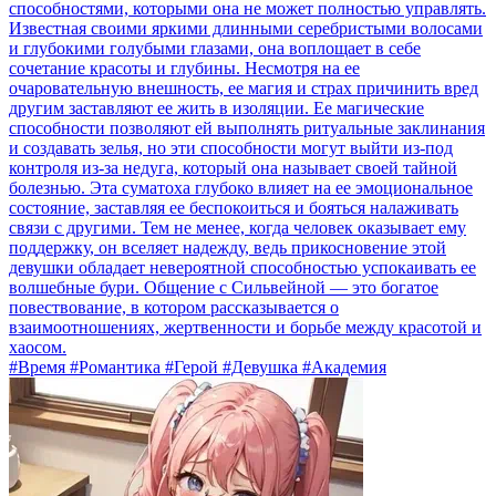
способностями, которыми она не может полностью управлять.
Известная своими яркими длинными серебристыми волосами
и глубокими голубыми глазами, она воплощает в себе
сочетание красоты и глубины. Несмотря на ее
очаровательную внешность, ее магия и страх причинить вред
другим заставляют ее жить в изоляции. Ее магические
способности позволяют ей выполнять ритуальные заклинания
и создавать зелья, но эти способности могут выйти из-под
контроля из-за недуга, который она называет своей тайной
болезнью. Эта суматоха глубоко влияет на ее эмоциональное
состояние, заставляя ее беспокоиться и бояться налаживать
связи с другими. Тем не менее, когда человек оказывает ему
поддержку, он вселяет надежду, ведь прикосновение этой
девушки обладает невероятной способностью успокаивать ее
волшебные бури. Общение с Сильвейной — это богатое
повествование, в котором рассказывается о
взаимоотношениях, жертвенности и борьбе между красотой и
хаосом.
#Время #Романтика #Герой #Девушка #Академия