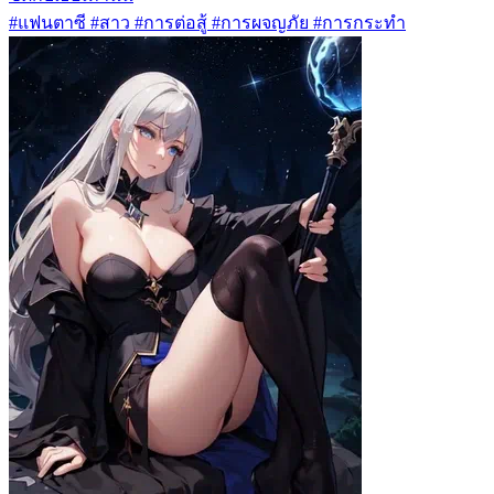
#แฟนตาซี #สาว #การต่อสู้ #การผจญภัย #การกระทำ