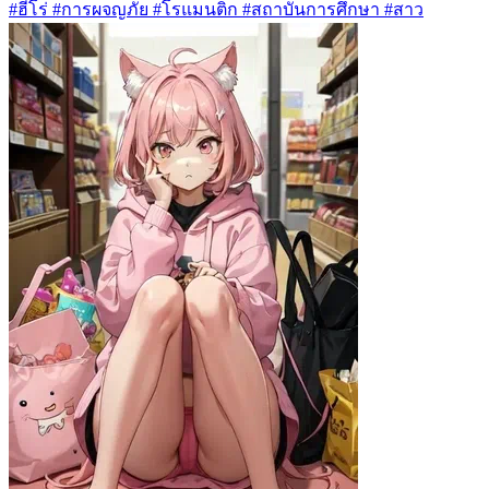
#ฮีโร่ #การผจญภัย #โรแมนติก #สถาบันการศึกษา #สาว