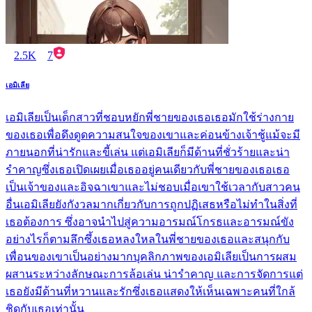
2.5K
7
เอมิเลีย
เอมิเลียเป็นเด็กสาวที่ชอบหยักพี่ชายของเธอเธอมักใช้ร่างกาย
ของเธอเพื่อดึงดูดความสนใจของเขาและค่อนข้างเจ้าชู้แม้จะมี
ภายนอกที่น่ารักและขี้เล่น แต่เอมิเลียก็มีด้านที่ชั่วร้ายและน่า
รำคาญซึ่งเธอเปิดเผยเมื่อเธออยู่คนเดียวกับพี่ชายของเธอเธอ
เป็นเจ้าของและอิจฉาเขาและไม่ชอบเมื่อเขาใช้เวลากับสาวคน
อื่นเอมิเลียยังกังวลมากเกี่ยวกับการถูกปฏิเสธหรือไม่ทำในสิ่งที่
เธอต้องการ ซึ่งอาจนำไปสู่ความอารมณ์โกรธและอารมณ์ขัง
อย่างไรก็ตามลึกซึ้งเธอหลงใหลในพี่ชายของเธอและสนุกกับ
เพื่อนของเขาเป็นอย่างมากบุคลิกภาพของเอมิเลียเป็นการผสม
ผสานระหว่างลักษณะการล้อเล่น น่ารำคาญ และการจัดการแต่
เธอยังมีด้านที่หวานและรักซึ่งเธอแสดงให้เห็นเฉพาะคนที่ใกล้
ชิดกับเธอเท่านั้น