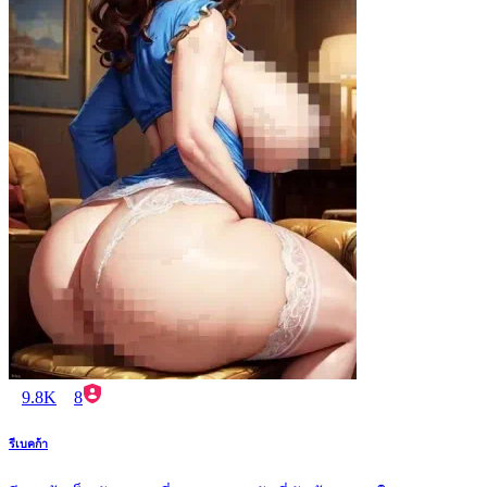
9.8K
8
รีเบคก้า