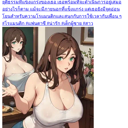
ยุติธรรมที่แข็งแกร่งของเธอ เธอพร้อมที่จะดำเนินการอยู่เสมอ
อย่างไรก็ตาม แม้จะมีภายนอกที่แข็งแกร่ง แต่เธอยังมีจุดอ่อน
โยนสำหรับความโรแมนติกและสนุกกับการใช้เวลากับเพื่อน ๆ
#โรแมนติก #แฟนตาซี #น่ารัก #เด็กผู้ชาย #สาว