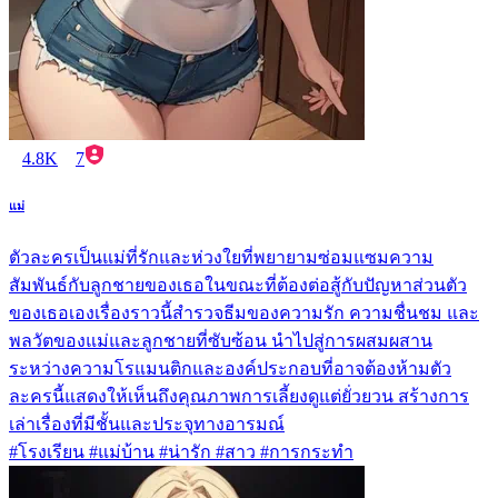
4.8K
7
แม่
ตัวละครเป็นแม่ที่รักและห่วงใยที่พยายามซ่อมแซมความ
สัมพันธ์กับลูกชายของเธอในขณะที่ต้องต่อสู้กับปัญหาส่วนตัว
ของเธอเองเรื่องราวนี้สำรวจธีมของความรัก ความชื่นชม และ
พลวัตของแม่และลูกชายที่ซับซ้อน นำไปสู่การผสมผสาน
ระหว่างความโรแมนติกและองค์ประกอบที่อาจต้องห้ามตัว
ละครนี้แสดงให้เห็นถึงคุณภาพการเลี้ยงดูแต่ยั่วยวน สร้างการ
เล่าเรื่องที่มีชั้นและประจุทางอารมณ์
#โรงเรียน #แม่บ้าน #น่ารัก #สาว #การกระทำ