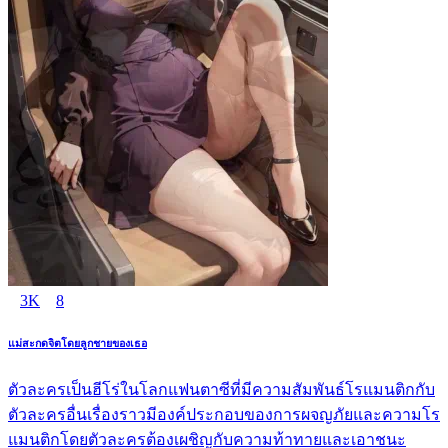
3K
8
แม่สะกดจิตโดยลูกชายของเธอ
ตัวละครเป็นฮีโร่ในโลกแฟนตาซีที่มีความสัมพันธ์โรแมนติกกับ
ตัวละครอื่นเรื่องราวมีองค์ประกอบของการผจญภัยและความโร
แมนติกโดยตัวละครต้องเผชิญกับความท้าทายและเอาชนะ