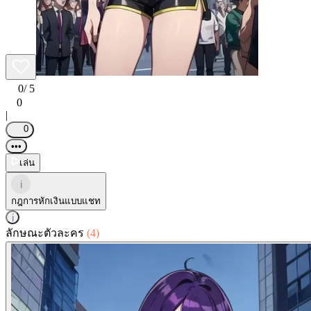
0
/ 5
0
|
0
•••
เล่น
i
กฎการหักเงินแบบแชท
i
ลักษณะตัวละคร
(4)