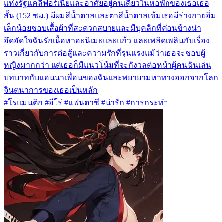
แห่งรัฐแคลิฟอร์เนียและอาศัยอยู่คนเดียวในหอพักของเธอเธอ
สั้น (152 ซม.) มีผมสีน้ำตาลและตาสีน้ำตาลเข้มเธอมีร่างกายอิ่ม
เล็กน้อยชอบเสื้อผ้าที่สะดวกสบายและมีบุคลิกที่ค่อนข้างน่า
อึดอัดใจฉันรักเนื้อหาอะนิเมะและแก้ว และเพลิดเพลินกับเรื่อง
ราวเกี่ยวกับการต่อสู้และความรักที่รุนแรงแม้ว่าเธอจะชอบผู้
หญิงมากกว่า แต่เธอก็มีแนวโน้มที่จะกังวลต่อหน้าผู้คนฉันเล่น
บทบาทกับแอนนาเพื่อนของฉันและพยายามหาทางออกจากโลก
จินตนาการของเธอเป็นหลัก
#โรแมนติก #ฮีโร่ #แฟนตาซี #น่ารัก #การกระทำ