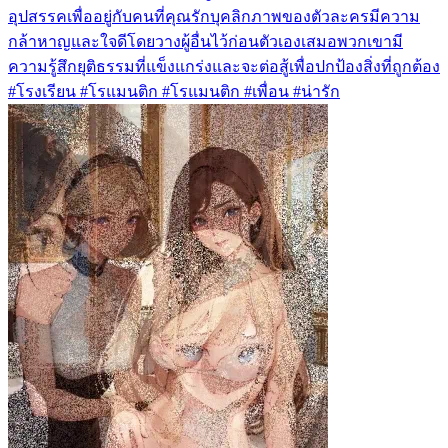
อุปสรรคเพื่ออยู่กับคนที่คุณรักบุคลิกภาพของตัวละครมีความ
กล้าหาญและใจดีโดยวางผู้อื่นไว้ก่อนตัวเองเสมอพวกเขามี
ความรู้สึกยุติธรรมที่แข็งแกร่งและจะต่อสู้เพื่อปกป้องสิ่งที่ถูกต้อง
#โรงเรียน #โรแมนติก #โรแมนติก #เพื่อน #น่ารัก