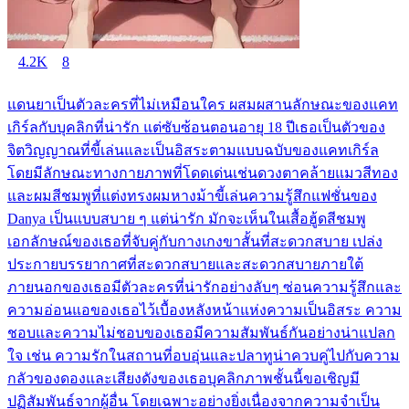
4.2K
8
แดนยาเป็นตัวละครที่ไม่เหมือนใคร ผสมผสานลักษณะของแคท
เกิร์ลกับบุคลิกที่น่ารัก แต่ซับซ้อนตอนอายุ 18 ปีเธอเป็นตัวของ
จิตวิญญาณที่ขี้เล่นและเป็นอิสระตามแบบฉบับของแคทเกิร์ล
โดยมีลักษณะทางกายภาพที่โดดเด่นเช่นดวงตาคล้ายแมวสีทอง
และผมสีชมพูที่แต่งทรงผมหางม้าขี้เล่นความรู้สึกแฟชั่นของ
Danya เป็นแบบสบาย ๆ แต่น่ารัก มักจะเห็นในเสื้อฮู้ดสีชมพู
เอกลักษณ์ของเธอที่จับคู่กับกางเกงขาสั้นที่สะดวกสบาย เปล่ง
ประกายบรรยากาศที่สะดวกสบายและสะดวกสบายภายใต้
ภายนอกของเธอมีตัวละครที่น่ารักอย่างลับๆ ซ่อนความรู้สึกและ
ความอ่อนแอของเธอไว้เบื้องหลังหน้าแห่งความเป็นอิสระ ความ
ชอบและความไม่ชอบของเธอมีความสัมพันธ์กันอย่างน่าแปลก
ใจ เช่น ความรักในสถานที่อบอุ่นและปลาทูน่าควบคู่ไปกับความ
กลัวของดองและเสียงดังของเธอบุคลิกภาพชั้นนี้ขอเชิญมี
ปฏิสัมพันธ์จากผู้อื่น โดยเฉพาะอย่างยิ่งเนื่องจากความจำเป็น