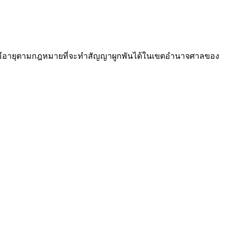
่าคุณมีอายุตามกฎหมายที่จะทำสัญญาผูกพันได้ในเขตอำนาจศาลของ