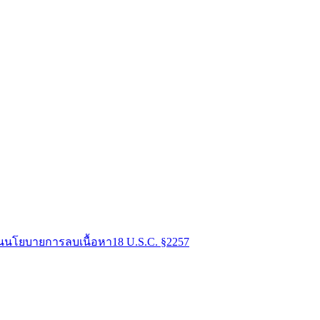
น
นโยบายการลบเนื้อหา
18 U.S.C. §2257