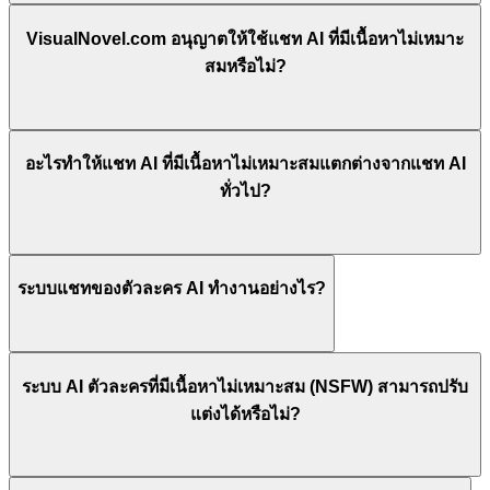
VisualNovel.com อนุญาตให้ใช้แชท AI ที่มีเนื้อหาไม่เหมาะ
สมหรือไม่?
อะไรทำให้แชท AI ที่มีเนื้อหาไม่เหมาะสมแตกต่างจากแชท AI
ทั่วไป?
ระบบแชทของตัวละคร AI ทำงานอย่างไร?
ระบบ AI ตัวละครที่มีเนื้อหาไม่เหมาะสม (NSFW) สามารถปรับ
แต่งได้หรือไม่?