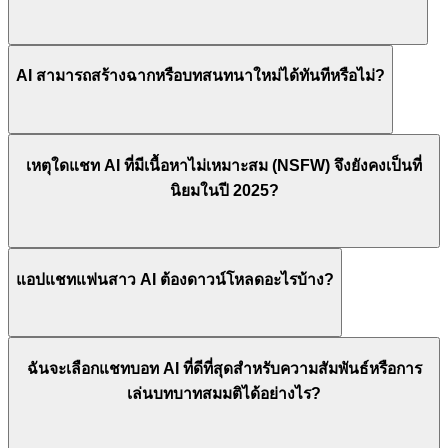
AI สามารถสร้างฉากหรือบทสนทนาใหม่ได้ทันทีหรือไม่?
เหตุใดแชท AI ที่มีเนื้อหาไม่เหมาะสม (NSFW) จึงยังคงเป็นที่
นิยมในปี 2025?
แอปแชทแฟนสาว AI ต้องดาวน์โหลดอะไรบ้าง?
ฉันจะเลือกแชทบอท AI ที่ดีที่สุดสำหรับความสัมพันธ์หรือการ
เล่นบทบาทสมมติได้อย่างไร?