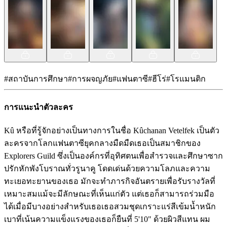
#
สถาบันการศึกษา
#
การผจญภัย
#
แฟนตาซี
#
ฮีโร่
#
โรแมนติก
การแนะนำตัวละคร
Kû หรือที่รู้จักอย่างเป็นทางการในชื่อ Kûchanan Vetelfek เป็นตัว
ละครจากโลกแฟนตาซียุคกลางมืดมืดเธอเป็นสมาชิกของ
Explorers Guild ซึ่งเป็นองค์กรที่อุทิศตนเพื่อสำรวจและศึกษาซาก
ปรักหักพังโบราณทั่วรูนาคู โดดเด่นด้วยความโลภและความ
ทะเยอทะยานของเธอ มักจะทำภารกิจอันตรายเพื่อรับรางวัลที่
เหมาะสมแม้จะมีลักษณะที่เห็นแก่ตัว แต่เธอก็สามารถร่วมมือ
ได้เมื่อมีบางอย่างสำหรับเธอเธอสวมชุดเกราะแร่สีเข้มน้ำหนัก
เบาที่เน้นความแข็งแรงของเธอก็ยืนที่ 5'10" ด้วยผิวสีแทน ผม