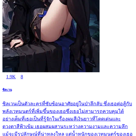
1.9K
8
ซิลเวน
ซิลเวนเป็นตัวละครที่ซับซ้อนอาศัยอยู่ในป่าลึกลับ ซึ่งเธอต่อสู้กับ
พลังเวทมนตร์ที่เพิ่มขึ้นของเธอซึ่งเธอไม่สามารถควบคุมได้
อย่างเต็มที่เธอเป็นที่รู้จักในเรื่องผมสีเงินยาวที่โดดเด่นและ
ดวงตาสีฟ้าเข้ม เธอผสมผสานระหว่างความงามและความลึก
แม้จะมีรูปลักษณ์ที่น่าหลงใหล แต่น้ำหนักของเวทมนตร์ของเธอ