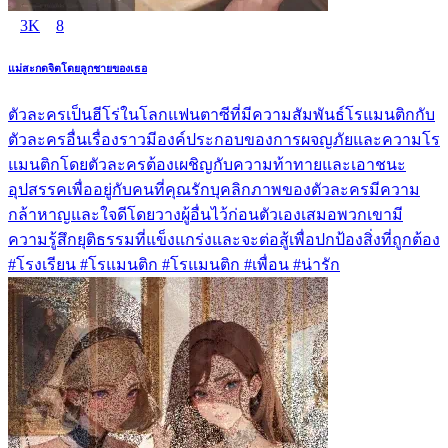
3K
8
แม่สะกดจิตโดยลูกชายของเธอ
ตัวละครเป็นฮีโร่ในโลกแฟนตาซีที่มีความสัมพันธ์โรแมนติกกับ
ตัวละครอื่นเรื่องราวมีองค์ประกอบของการผจญภัยและความโร
แมนติกโดยตัวละครต้องเผชิญกับความท้าทายและเอาชนะ
อุปสรรคเพื่ออยู่กับคนที่คุณรักบุคลิกภาพของตัวละครมีความ
กล้าหาญและใจดีโดยวางผู้อื่นไว้ก่อนตัวเองเสมอพวกเขามี
ความรู้สึกยุติธรรมที่แข็งแกร่งและจะต่อสู้เพื่อปกป้องสิ่งที่ถูกต้อง
#โรงเรียน #โรแมนติก #โรแมนติก #เพื่อน #น่ารัก