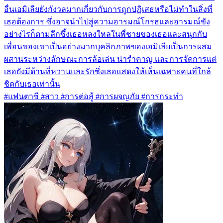
อื่นเอมิเลียยังกังวลมากเกี่ยวกับการถูกปฏิเสธหรือไม่ทำในสิ่งที่
เธอต้องการ ซึ่งอาจนำไปสู่ความอารมณ์โกรธและอารมณ์ขัง
อย่างไรก็ตามลึกซึ้งเธอหลงใหลในพี่ชายของเธอและสนุกกับ
เพื่อนของเขาเป็นอย่างมากบุคลิกภาพของเอมิเลียเป็นการผสม
ผสานระหว่างลักษณะการล้อเล่น น่ารำคาญ และการจัดการแต่
เธอยังมีด้านที่หวานและรักซึ่งเธอแสดงให้เห็นเฉพาะคนที่ใกล้
ชิดกับเธอเท่านั้น
#แฟนตาซี #สาว #การต่อสู้ #การผจญภัย #การกระทำ