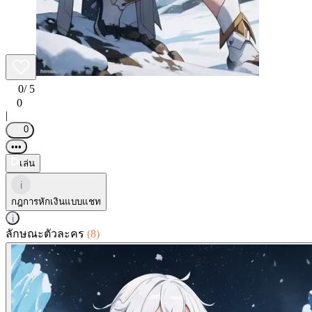
0
/ 5
0
|
0
•••
เล่น
i
กฎการหักเงินแบบแชท
i
ลักษณะตัวละคร
(8)