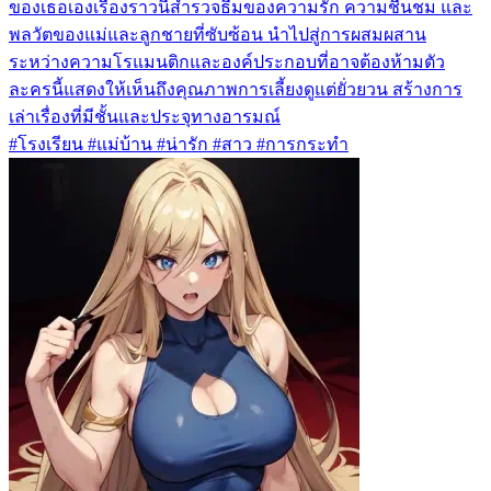
ของเธอเองเรื่องราวนี้สำรวจธีมของความรัก ความชื่นชม และ
พลวัตของแม่และลูกชายที่ซับซ้อน นำไปสู่การผสมผสาน
ระหว่างความโรแมนติกและองค์ประกอบที่อาจต้องห้ามตัว
ละครนี้แสดงให้เห็นถึงคุณภาพการเลี้ยงดูแต่ยั่วยวน สร้างการ
เล่าเรื่องที่มีชั้นและประจุทางอารมณ์
#โรงเรียน #แม่บ้าน #น่ารัก #สาว #การกระทำ