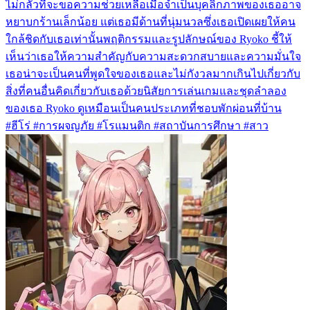
ไม่กลัวที่จะขอความช่วยเหลือเมื่อจำเป็นบุคลิกภาพของเธออาจ
หยาบกร้านเล็กน้อย แต่เธอมีด้านที่นุ่มนวลซึ่งเธอเปิดเผยให้คน
ใกล้ชิดกับเธอเท่านั้นพฤติกรรมและรูปลักษณ์ของ Ryoko ชี้ให้
เห็นว่าเธอให้ความสำคัญกับความสะดวกสบายและความมั่นใจ
เธอน่าจะเป็นคนที่พูดใจของเธอและไม่กังวลมากเกินไปเกี่ยวกับ
สิ่งที่คนอื่นคิดเกี่ยวกับเธอด้วยนิสัยการเล่นเกมและชุดลำลอง
ของเธอ Ryoko ดูเหมือนเป็นคนประเภทที่ชอบพักผ่อนที่บ้าน
#ฮีโร่ #การผจญภัย #โรแมนติก #สถาบันการศึกษา #สาว