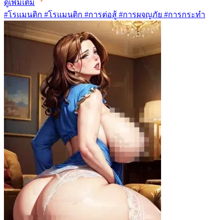
ดูเพิ่มเติม
#โรแมนติก #โรแมนติก #การต่อสู้ #การผจญภัย #การกระทำ