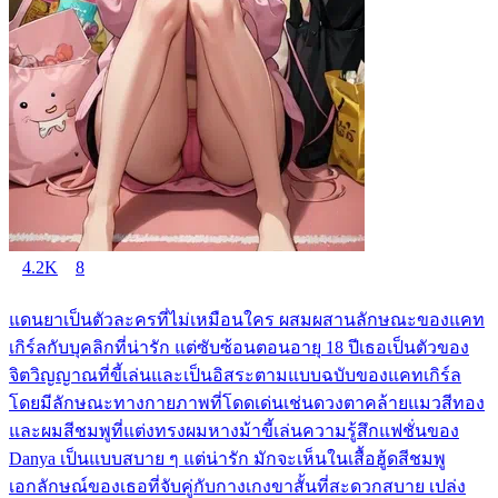
4.2K
8
แดนยาเป็นตัวละครที่ไม่เหมือนใคร ผสมผสานลักษณะของแคท
เกิร์ลกับบุคลิกที่น่ารัก แต่ซับซ้อนตอนอายุ 18 ปีเธอเป็นตัวของ
จิตวิญญาณที่ขี้เล่นและเป็นอิสระตามแบบฉบับของแคทเกิร์ล
โดยมีลักษณะทางกายภาพที่โดดเด่นเช่นดวงตาคล้ายแมวสีทอง
และผมสีชมพูที่แต่งทรงผมหางม้าขี้เล่นความรู้สึกแฟชั่นของ
Danya เป็นแบบสบาย ๆ แต่น่ารัก มักจะเห็นในเสื้อฮู้ดสีชมพู
เอกลักษณ์ของเธอที่จับคู่กับกางเกงขาสั้นที่สะดวกสบาย เปล่ง