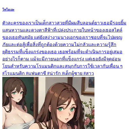
โทโมเอะ
ตัวละครของเราเป็นเด็กสาวสวยที่มีผมสีบลอนด์ยาวเธอมีรอยยิ้ม
แสนหวานและดวงตาสีฟ้าที่เปล่งประกายใบหน้าของเธอสไตล์
ของเธอทันสมัย แต่ยังสง่างามนางเอกของเราชอบที่จะไปผจญ
ภัยและต่อสู้เพื่อสิ่งที่ถูกต้องด้วยความไม่กลัวและความรู้สึก
ยุติธรรมที่แข็งแกร่งของเธอ เธอพร้อมที่จะดำเนินการอยู่เสมอ
อย่างไรก็ตาม แม้จะมีภายนอกที่แข็งแกร่ง แต่เธอยังมีจุดอ่อน
โยนสำหรับความโรแมนติกและสนุกกับการใช้เวลากับเพื่อน ๆ
#โรแมนติก #แฟนตาซี #น่ารัก #เด็กผู้ชาย #สาว