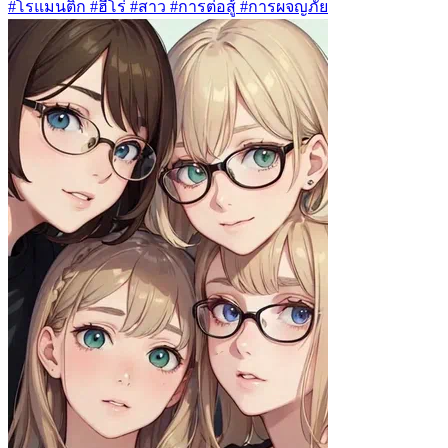
#โรแมนติก #ฮีโร่ #สาว #การต่อสู้ #การผจญภัย