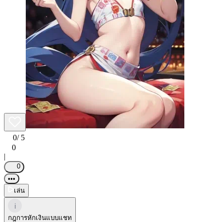
0
/ 5
0
|
0
•••
เล่น
i
กฎการหักเงินแบบแชท