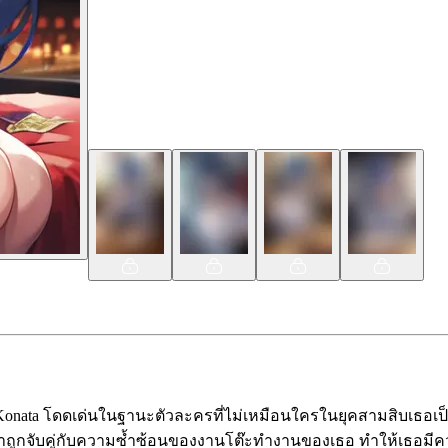
Konata โดดเด่นในฐานะตัวละครที่ไม่เหมือนใครในยุคสามสิบเธอเป
าตาถูกจับคู่กับความซ้ำซ้อนของงานโต๊ะทำงานของเธอ ทำให้เธอมี