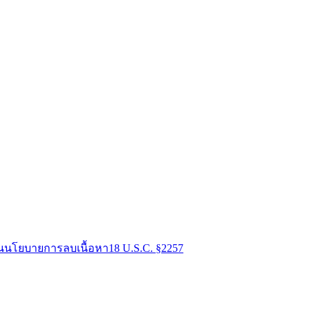
น
นโยบายการลบเนื้อหา
18 U.S.C. §2257