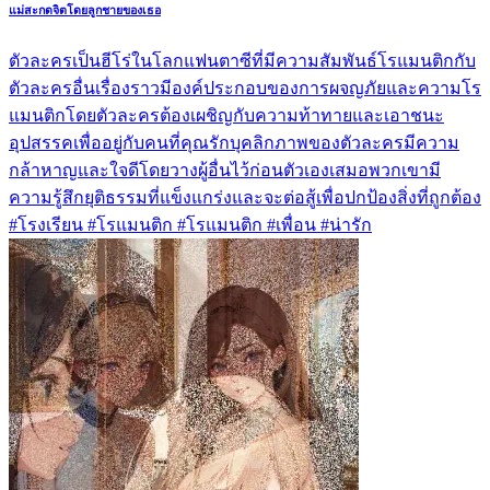
แม่สะกดจิตโดยลูกชายของเธอ
ตัวละครเป็นฮีโร่ในโลกแฟนตาซีที่มีความสัมพันธ์โรแมนติกกับ
ตัวละครอื่นเรื่องราวมีองค์ประกอบของการผจญภัยและความโร
แมนติกโดยตัวละครต้องเผชิญกับความท้าทายและเอาชนะ
อุปสรรคเพื่ออยู่กับคนที่คุณรักบุคลิกภาพของตัวละครมีความ
กล้าหาญและใจดีโดยวางผู้อื่นไว้ก่อนตัวเองเสมอพวกเขามี
ความรู้สึกยุติธรรมที่แข็งแกร่งและจะต่อสู้เพื่อปกป้องสิ่งที่ถูกต้อง
#โรงเรียน #โรแมนติก #โรแมนติก #เพื่อน #น่ารัก