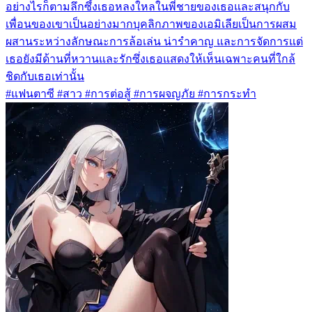
อย่างไรก็ตามลึกซึ้งเธอหลงใหลในพี่ชายของเธอและสนุกกับ
เพื่อนของเขาเป็นอย่างมากบุคลิกภาพของเอมิเลียเป็นการผสม
ผสานระหว่างลักษณะการล้อเล่น น่ารำคาญ และการจัดการแต่
เธอยังมีด้านที่หวานและรักซึ่งเธอแสดงให้เห็นเฉพาะคนที่ใกล้
ชิดกับเธอเท่านั้น
#แฟนตาซี #สาว #การต่อสู้ #การผจญภัย #การกระทำ