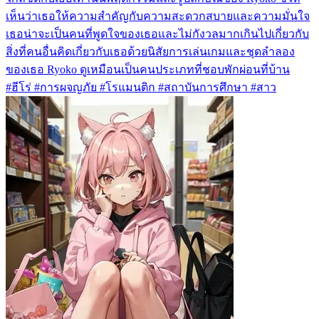
เห็นว่าเธอให้ความสำคัญกับความสะดวกสบายและความมั่นใจ
เธอน่าจะเป็นคนที่พูดใจของเธอและไม่กังวลมากเกินไปเกี่ยวกับ
สิ่งที่คนอื่นคิดเกี่ยวกับเธอด้วยนิสัยการเล่นเกมและชุดลำลอง
ของเธอ Ryoko ดูเหมือนเป็นคนประเภทที่ชอบพักผ่อนที่บ้าน
#ฮีโร่ #การผจญภัย #โรแมนติก #สถาบันการศึกษา #สาว