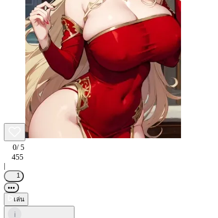
0
/ 5
455
|
1
•••
เล่น
i