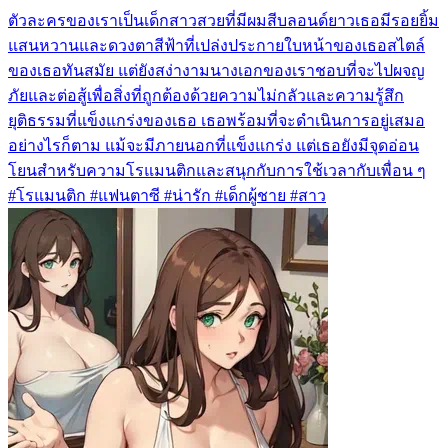
ตัวละครของเราเป็นเด็กสาวสวยที่มีผมสีบลอนด์ยาวเธอมีรอยยิ้ม
แสนหวานและดวงตาสีฟ้าที่เปล่งประกายใบหน้าของเธอสไตล์
ของเธอทันสมัย แต่ยังสง่างามนางเอกของเราชอบที่จะไปผจญ
ภัยและต่อสู้เพื่อสิ่งที่ถูกต้องด้วยความไม่กลัวและความรู้สึก
ยุติธรรมที่แข็งแกร่งของเธอ เธอพร้อมที่จะดำเนินการอยู่เสมอ
อย่างไรก็ตาม แม้จะมีภายนอกที่แข็งแกร่ง แต่เธอยังมีจุดอ่อน
โยนสำหรับความโรแมนติกและสนุกกับการใช้เวลากับเพื่อน ๆ
#โรแมนติก #แฟนตาซี #น่ารัก #เด็กผู้ชาย #สาว