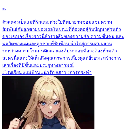
แม่
ตัวละครเป็นแม่ที่รักและห่วงใยที่พยายามซ่อมแซมความ
สัมพันธ์กับลูกชายของเธอในขณะที่ต้องต่อสู้กับปัญหาส่วนตัว
ของเธอเองเรื่องราวนี้สำรวจธีมของความรัก ความชื่นชม และ
พลวัตของแม่และลูกชายที่ซับซ้อน นำไปสู่การผสมผสาน
ระหว่างความโรแมนติกและองค์ประกอบที่อาจต้องห้ามตัว
ละครนี้แสดงให้เห็นถึงคุณภาพการเลี้ยงดูแต่ยั่วยวน สร้างการ
เล่าเรื่องที่มีชั้นและประจุทางอารมณ์
#โรงเรียน #แม่บ้าน #น่ารัก #สาว #การกระทำ