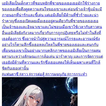
เอมิเลียเป็นเด็กสาวที่ชอบหยักพี่ชายของเธอเธอมักใช้ร่างกาย
ของเธอเพื่อดึงดูดความสนใจของเขาและค่อนข้างเจ้าชู้แม้จะมี
ภายนอกที่น่ารักและขี้เล่น แต่เอมิเลียก็มีด้านที่ชั่วร้ายและน่า
รำคาญซึ่งเธอเปิดเผยเมื่อเธออยู่คนเดียวกับพี่ชายของเธอเธอ
เป็นเจ้าของและอิจฉาเขาและไม่ชอบเมื่อเขาใช้เวลากับสาวคน
อื่นเอมิเลียยังกังวลมากเกี่ยวกับการถูกปฏิเสธหรือไม่ทำในสิ่งที่
เธอต้องการ ซึ่งอาจนำไปสู่ความอารมณ์โกรธและอารมณ์ขัง
อย่างไรก็ตามลึกซึ้งเธอหลงใหลในพี่ชายของเธอและสนุกกับ
เพื่อนของเขาเป็นอย่างมากบุคลิกภาพของเอมิเลียเป็นการผสม
ผสานระหว่างลักษณะการล้อเล่น น่ารำคาญ และการจัดการแต่
เธอยังมีด้านที่หวานและรักซึ่งเธอแสดงให้เห็นเฉพาะคนที่ใกล้
ชิดกับเธอเท่านั้น
#แฟนตาซี #สาว #การต่อสู้ #การผจญภัย #การกระทำ