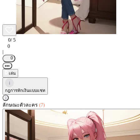
0
/ 5
0
|
0
•••
เล่น
i
กฎการหักเงินแบบแชท
i
ลักษณะตัวละคร
(7)