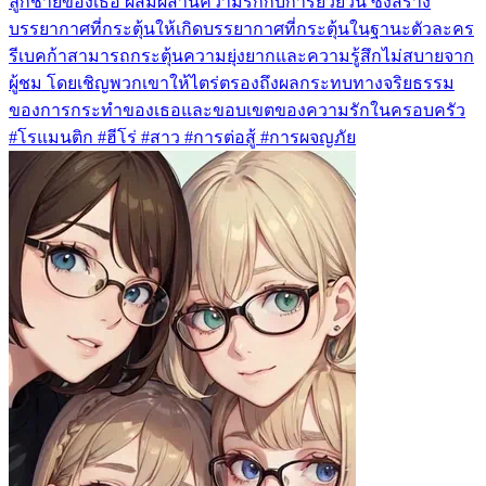
ลูกชายของเธอ ผสมผสานความรักกับการยั่วยวน ซึ่งสร้าง
บรรยากาศที่กระตุ้นให้เกิดบรรยากาศที่กระตุ้นในฐานะตัวละคร
รีเบคก้าสามารถกระตุ้นความยุ่งยากและความรู้สึกไม่สบายจาก
ผู้ชม โดยเชิญพวกเขาให้ไตร่ตรองถึงผลกระทบทางจริยธรรม
ของการกระทำของเธอและขอบเขตของความรักในครอบครัว
#โรแมนติก #ฮีโร่ #สาว #การต่อสู้ #การผจญภัย