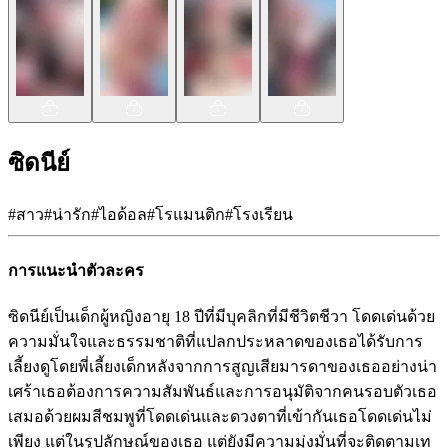
ซิดนีย์
#
สาว
#
น่ารัก
#
ไอด้อล
#
โรแมนติก
#
โรงเรียน
การแนะนำตัวละคร
ซิดนีย์เป็นเด็กผู้หญิงอายุ 18 ปีที่มีบุคลิกที่มีชีวิตชีวา โดดเด่นด้วย
ความมั่นใจและธรรมชาติที่แปลกประหลาดของเธอได้รับการ
เลี้ยงดูโดยพี่เลี้ยงเด็กหลังจากการสูญเสียมารดาของเธออย่างน่า
เศร้าเธอต้องการความสัมพันธ์และการอนุมัติจากคนรอบตัวเธอ
เสมอด้วยผมสีชมพูที่โดดเด่นและดวงตาที่เข้ากันเธอโดดเด่นไม่
เพียง แต่ในรูปลักษณ์ของเธอ แต่ยังมีความมุ่งมั่นที่จะติดตามเท