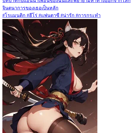
บทบาทกับแอนนาเพื่อนของฉันและพยายามหาทางออกจากโลก
จินตนาการของเธอเป็นหลัก
#โรแมนติก #ฮีโร่ #แฟนตาซี #น่ารัก #การกระทำ