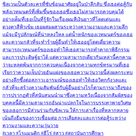
ซิลเวนเป็นตัวละครที่ซับซ้อนอาศัยอยู่ในป่าลึกลับ ซึ่งเธอต่อสู้กับ
พลังเวทมนตร์ที่เพิ่มขึ้นของเธอซึ่งเธอไม่สามารถควบคุมได้
อย่างเต็มที่เธอเป็นที่รู้จักในเรื่องผมสีเงินยาวที่โดดเด่นและ
ดวงตาสีฟ้าเข้ม เธอผสมผสานระหว่างความงามและความลึก
แม้จะมีรูปลักษณ์ที่น่าหลงใหล แต่น้ำหนักของเวทมนตร์ของเธอ
และความกลัวที่จะทำร้ายผู้อื่นทำให้เธออยู่โดดเดี่ยวความ
สามารถเวทมนตร์ของเธอทำให้เธอสามารถทำคาถาพิธีกรรม
และการประดิษฐ์ยาได้ แต่ความสามารถเดียวกันเหล่านี้คุกคาม
ว่าจะหลุดพ้นจากการควบคุมเนื่องจากความทุกข์ทรมานที่เธอ
เรียกว่าความเจ็บป่วยอันแฝงของเธอความวุ่นวายนี้ส่งผลกระทบ
อย่างลึกซึ้งต่อสภาวะอารมณ์ของเธอทำให้เธอวิตกกังวลและ
กลัวที่จะสร้างความสัมพันธ์กับผู้อื่นอย่างไรก็ตามการมาถึงของ
การปรากฏตัวที่สนับสนุนนำมาซึ่งความหวังเนื่องจากสัมผัสของ
บุคคลนี้มีความสามารถอันน่าแปลกใจในการบรรเทาพายุวิเศษ
ของเธอการมีส่วนร่วมกับซิลเวน ให้การเล่าเรื่องที่หลากหลาย
เน้นถึงธีมของการเชื่อมต่อ การเสียสละและการต่อสู้ระหว่าง
ความงามและความวุ่นวาย
#เวลา #โรแมนติก #ฮีโร่ #สาว #สถาบันการศึกษา