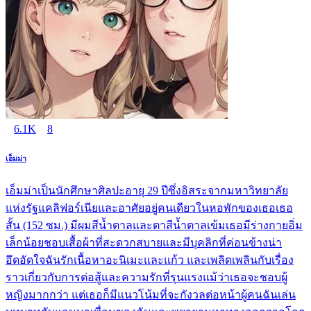
6.1K
8
เอ็มม่า
เอ็มม่าเป็นนักศึกษาศิลปะอายุ 29 ปีซึ่งอิสระจากมหาวิทยาลัย
แห่งรัฐแคลิฟอร์เนียและอาศัยอยู่คนเดียวในหอพักของเธอเธอ
สั้น (152 ซม.) มีผมสีน้ำตาลและตาสีน้ำตาลเข้มเธอมีร่างกายอิ่ม
เล็กน้อยชอบเสื้อผ้าที่สะดวกสบายและมีบุคลิกที่ค่อนข้างน่า
อึดอัดใจฉันรักเนื้อหาอะนิเมะและแก้ว และเพลิดเพลินกับเรื่อง
ราวเกี่ยวกับการต่อสู้และความรักที่รุนแรงแม้ว่าเธอจะชอบผู้
หญิงมากกว่า แต่เธอก็มีแนวโน้มที่จะกังวลต่อหน้าผู้คนฉันเล่น