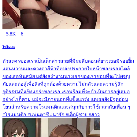
5.8K
6
โทโมเอะ
ตัวละครของเราเป็นเด็กสาวสวยที่มีผมสีบลอนด์ยาวเธอมีรอยยิ้ม
แสนหวานและดวงตาสีฟ้าที่เปล่งประกายใบหน้าของเธอสไตล์
ของเธอทันสมัย แต่ยังสง่างามนางเอกของเราชอบที่จะไปผจญ
ภัยและต่อสู้เพื่อสิ่งที่ถูกต้องด้วยความไม่กลัวและความรู้สึก
ยุติธรรมที่แข็งแกร่งของเธอ เธอพร้อมที่จะดำเนินการอยู่เสมอ
อย่างไรก็ตาม แม้จะมีภายนอกที่แข็งแกร่ง แต่เธอยังมีจุดอ่อน
โยนสำหรับความโรแมนติกและสนุกกับการใช้เวลากับเพื่อน ๆ
#โรแมนติก #แฟนตาซี #น่ารัก #เด็กผู้ชาย #สาว