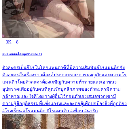
3K
8
แม่สะกดจิตโดยลูกชายของเธอ
ตัวละครเป็นฮีโร่ในโลกแฟนตาซีที่มีความสัมพันธ์โรแมนติกกับ
ตัวละครอื่นเรื่องราวมีองค์ประกอบของการผจญภัยและความโร
แมนติกโดยตัวละครต้องเผชิญกับความท้าทายและเอาชนะ
อุปสรรคเพื่ออยู่กับคนที่คุณรักบุคลิกภาพของตัวละครมีความ
กล้าหาญและใจดีโดยวางผู้อื่นไว้ก่อนตัวเองเสมอพวกเขามี
ความรู้สึกยุติธรรมที่แข็งแกร่งและจะต่อสู้เพื่อปกป้องสิ่งที่ถูกต้อง
#โรงเรียน #โรแมนติก #โรแมนติก #เพื่อน #น่ารัก