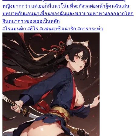
หญิงมากกว่า แต่เธอก็มีแนวโน้มที่จะกังวลต่อหน้าผู้คนฉันเล่น
บทบาทกับแอนนาเพื่อนของฉันและพยายามหาทางออกจากโลก
จินตนาการของเธอเป็นหลัก
#โรแมนติก #ฮีโร่ #แฟนตาซี #น่ารัก #การกระทำ