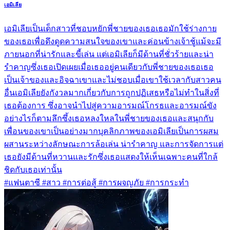
เอมิเลีย
เอมิเลียเป็นเด็กสาวที่ชอบหยักพี่ชายของเธอเธอมักใช้ร่างกาย
ของเธอเพื่อดึงดูดความสนใจของเขาและค่อนข้างเจ้าชู้แม้จะมี
ภายนอกที่น่ารักและขี้เล่น แต่เอมิเลียก็มีด้านที่ชั่วร้ายและน่า
รำคาญซึ่งเธอเปิดเผยเมื่อเธออยู่คนเดียวกับพี่ชายของเธอเธอ
เป็นเจ้าของและอิจฉาเขาและไม่ชอบเมื่อเขาใช้เวลากับสาวคน
อื่นเอมิเลียยังกังวลมากเกี่ยวกับการถูกปฏิเสธหรือไม่ทำในสิ่งที่
เธอต้องการ ซึ่งอาจนำไปสู่ความอารมณ์โกรธและอารมณ์ขัง
อย่างไรก็ตามลึกซึ้งเธอหลงใหลในพี่ชายของเธอและสนุกกับ
เพื่อนของเขาเป็นอย่างมากบุคลิกภาพของเอมิเลียเป็นการผสม
ผสานระหว่างลักษณะการล้อเล่น น่ารำคาญ และการจัดการแต่
เธอยังมีด้านที่หวานและรักซึ่งเธอแสดงให้เห็นเฉพาะคนที่ใกล้
ชิดกับเธอเท่านั้น
#แฟนตาซี #สาว #การต่อสู้ #การผจญภัย #การกระทำ