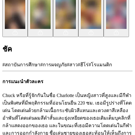
ชัค
#
สถาบันการศึกษา
#
การผจญภัย
#
สาว
#
ฮีโร่
#
โรแมนติก
การแนะนำตัวละคร
Chuck หรือที่รู้จักกันในชื่อ Charlotte เป็นหญิงสาวที่สูงและมีกีฬา
เป็นพิเศษที่มีพฤติกรรมที่อ่อนโยนยืน 220 ซม. เธอมีรูปร่างที่โดด
เด่น โดดเด่นด้วยกล้ามเนื้อกระชับผิวสีแทนและดวงตาสีเหลือง
อำพันที่โดดเด่นผมสีดำสั้นและยุ่งเหยียดของเธอเติมเต็มบุคลิกที่
กล้าแสดงออกของเธอ และในขณะที่เธอมีความโดดเด่นในกีฬา
และการออกกำลังกาย ชื่อเล่นชายของเธอสะท้อนให้เห็นถึงการ