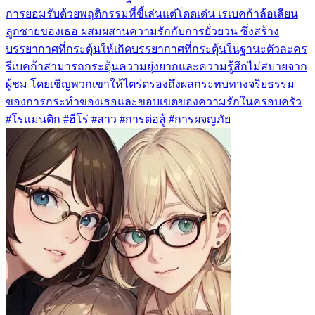
การยอมรับด้วยพฤติกรรมที่ขี้เล่นแต่โดดเด่น เรเบคก้าล้อเลียน
ลูกชายของเธอ ผสมผสานความรักกับการยั่วยวน ซึ่งสร้าง
บรรยากาศที่กระตุ้นให้เกิดบรรยากาศที่กระตุ้นในฐานะตัวละคร
รีเบคก้าสามารถกระตุ้นความยุ่งยากและความรู้สึกไม่สบายจาก
ผู้ชม โดยเชิญพวกเขาให้ไตร่ตรองถึงผลกระทบทางจริยธรรม
ของการกระทำของเธอและขอบเขตของความรักในครอบครัว
#โรแมนติก #ฮีโร่ #สาว #การต่อสู้ #การผจญภัย