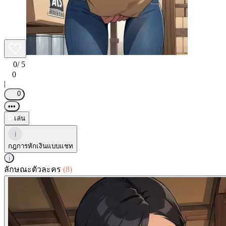
0
/ 5
0
|
0
•••
เล่น
i
กฎการหักเงินแบบแชท
i
ลักษณะตัวละคร
(8)