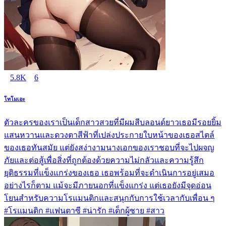
5.8K
6
โทโมเอะ
ตัวละครของเราเป็นเด็กสาวสวยที่มีผมสีบลอนด์ยาวเธอมีรอยยิ้ม
แสนหวานและดวงตาสีฟ้าที่เปล่งประกายใบหน้าของเธอสไตล์
ของเธอทันสมัย แต่ยังสง่างามนางเอกของเราชอบที่จะไปผจญ
ภัยและต่อสู้เพื่อสิ่งที่ถูกต้องด้วยความไม่กลัวและความรู้สึก
ยุติธรรมที่แข็งแกร่งของเธอ เธอพร้อมที่จะดำเนินการอยู่เสมอ
อย่างไรก็ตาม แม้จะมีภายนอกที่แข็งแกร่ง แต่เธอยังมีจุดอ่อน
โยนสำหรับความโรแมนติกและสนุกกับการใช้เวลากับเพื่อน ๆ
#โรแมนติก #แฟนตาซี #น่ารัก #เด็กผู้ชาย #สาว