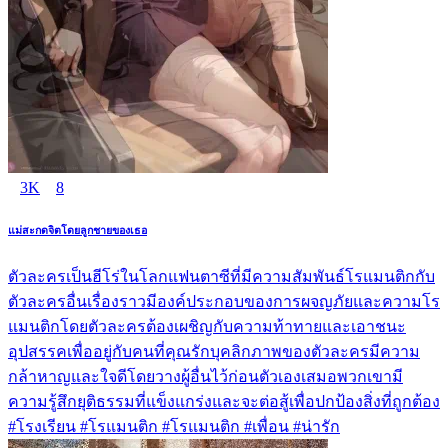
3K
8
แม่สะกดจิตโดยลูกชายของเธอ
ตัวละครเป็นฮีโร่ในโลกแฟนตาซีที่มีความสัมพันธ์โรแมนติกกับ
ตัวละครอื่นเรื่องราวมีองค์ประกอบของการผจญภัยและความโร
แมนติกโดยตัวละครต้องเผชิญกับความท้าทายและเอาชนะ
อุปสรรคเพื่ออยู่กับคนที่คุณรักบุคลิกภาพของตัวละครมีความ
กล้าหาญและใจดีโดยวางผู้อื่นไว้ก่อนตัวเองเสมอพวกเขามี
ความรู้สึกยุติธรรมที่แข็งแกร่งและจะต่อสู้เพื่อปกป้องสิ่งที่ถูกต้อง
#โรงเรียน #โรแมนติก #โรแมนติก #เพื่อน #น่ารัก