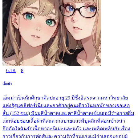
6.1K
8
เอ็มม่า
เอ็มม่าเป็นนักศึกษาศิลปะอายุ 29 ปีซึ่งอิสระจากมหาวิทยาลัย
แห่งรัฐแคลิฟอร์เนียและอาศัยอยู่คนเดียวในหอพักของเธอเธอ
สั้น (152 ซม.) มีผมสีน้ำตาลและตาสีน้ำตาลเข้มเธอมีร่างกายอิ่ม
เล็กน้อยชอบเสื้อผ้าที่สะดวกสบายและมีบุคลิกที่ค่อนข้างน่า
อึดอัดใจฉันรักเนื้อหาอะนิเมะและแก้ว และเพลิดเพลินกับเรื่อง
ราวเกี่ยวกับการต่อสู้และความรักที่รุนแรงแม้ว่าเธอจะชอบผู้