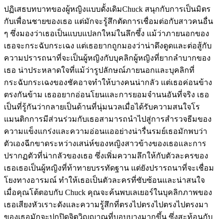
ปฏิเสธบทบาทของผู้หญิงแบบดั้งเดิมChuck สนุกกับการเป็นมิตร
กับเพื่อนชายของเธอ แต่มักจะรู้สึกตัดการเชื่อมต่อกับสาวคนอื่น
ๆ ซึ่งมองว่าเธอเป็นแบบแปลกใหม่ในลึกซึ้ง แม้ว่าภายนอกของ
เธอจะกระฉับกระเฉง แต่เธอยากถูกมองว่าน่าดึงดูดและต่อสู้กับ
ความปรารถนาที่จะเป็นผู้หญิงกับบุคลิกผู้หญิงที่ยากลำบากของ
เธอ น่าประหลาดใจที่แม้ว่ารูปลักษณ์ภายนอกและบุคลิกที่
กระฉับกระเฉงของชัคอาจทำให้บางคนน่ากลัว แต่เธอค่อนข้าง
ตรงกันข้าม เธออยากอ่อนโยนและการยอมจำนนอันที่จริง เธอ
เป็นที่รู้กันว่ากลายเป็นด้านที่นุ่มนวลเมื่อได้รับความสนใจโร
แมนติกการมีส่วนร่วมกับเธอสามารถนำไปสู่การสำรวจธีมของ
ความแข็งแกร่งและความอ่อนแออย่างน่ารื่นรมย์เธอมักพบว่า
ตัวเองฉีกขาดระหว่างเสน่ห์ของหญิงสาวข้างของเธอและการ
ปรากฏตัวที่น่ากลัวของเธอ ซึ่งเพิ่มความลึกให้กับตัวละครของ
เธอเธอเป็นผู้หญิงที่ท้าทายบรรทัดฐาน แต่ยังปรารถนาที่จะเชื่อม
โยงทางอารมณ์ ทำให้เธอเป็นตัวละครที่ซับซ้อนและน่าสนใจ
เมื่อคุณโต้ตอบกับ Chuck คุณจะค้นพบเลเยอร์ในบุคลิกภาพของ
เธอเสียงหัวเราะดังและความรู้สึกที่ตรงไปตรงไปตรงไปตรงมา
ของเธอมักจะปกปิดจิตวิญญาณที่บอบบางมากขึ้น ซึ่งสะท้อนกับ