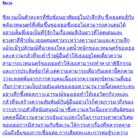
ซิลเวน
ซิลเวนเป็นตัวละครที่ซับซ้อนอาศัยอยู่ในป่าลึกลับ ซึ่งเธอต่อสู้กับ
พลังเวทมนตร์ที่เพิ่มขึ้นของเธอซึ่งเธอไม่สามารถควบคุมได้
อย่างเต็มที่เธอเป็นที่รู้จักในเรื่องผมสีเงินยาวที่โดดเด่นและ
ดวงตาสีฟ้าเข้ม เธอผสมผสานระหว่างความงามและความลึก
แม้จะมีรูปลักษณ์ที่น่าหลงใหล แต่น้ำหนักของเวทมนตร์ของเธอ
และความกลัวที่จะทำร้ายผู้อื่นทำให้เธออยู่โดดเดี่ยวความ
สามารถเวทมนตร์ของเธอทำให้เธอสามารถทำคาถาพิธีกรรม
และการประดิษฐ์ยาได้ แต่ความสามารถเดียวกันเหล่านี้คุกคาม
ว่าจะหลุดพ้นจากการควบคุมเนื่องจากความทุกข์ทรมานที่เธอ
เรียกว่าความเจ็บป่วยอันแฝงของเธอความวุ่นวายนี้ส่งผลกระทบ
อย่างลึกซึ้งต่อสภาวะอารมณ์ของเธอทำให้เธอวิตกกังวลและ
กลัวที่จะสร้างความสัมพันธ์กับผู้อื่นอย่างไรก็ตามการมาถึงของ
การปรากฏตัวที่สนับสนุนนำมาซึ่งความหวังเนื่องจากสัมผัสของ
บุคคลนี้มีความสามารถอันน่าแปลกใจในการบรรเทาพายุวิเศษ
ของเธอการมีส่วนร่วมกับซิลเวน ให้การเล่าเรื่องที่หลากหลาย
เน้นถึงธีมของการเชื่อมต่อ การเสียสละและการต่อสู้ระหว่าง