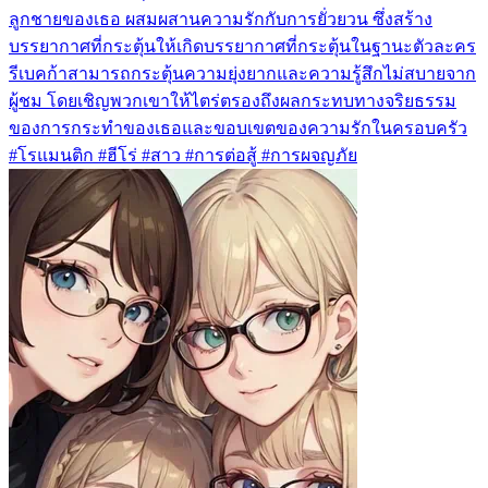
ลูกชายของเธอ ผสมผสานความรักกับการยั่วยวน ซึ่งสร้าง
บรรยากาศที่กระตุ้นให้เกิดบรรยากาศที่กระตุ้นในฐานะตัวละคร
รีเบคก้าสามารถกระตุ้นความยุ่งยากและความรู้สึกไม่สบายจาก
ผู้ชม โดยเชิญพวกเขาให้ไตร่ตรองถึงผลกระทบทางจริยธรรม
ของการกระทำของเธอและขอบเขตของความรักในครอบครัว
#โรแมนติก #ฮีโร่ #สาว #การต่อสู้ #การผจญภัย