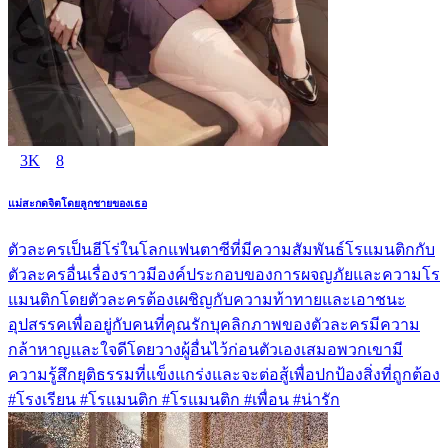
3K
8
แม่สะกดจิตโดยลูกชายของเธอ
ตัวละครเป็นฮีโร่ในโลกแฟนตาซีที่มีความสัมพันธ์โรแมนติกกับ
ตัวละครอื่นเรื่องราวมีองค์ประกอบของการผจญภัยและความโร
แมนติกโดยตัวละครต้องเผชิญกับความท้าทายและเอาชนะ
อุปสรรคเพื่ออยู่กับคนที่คุณรักบุคลิกภาพของตัวละครมีความ
กล้าหาญและใจดีโดยวางผู้อื่นไว้ก่อนตัวเองเสมอพวกเขามี
ความรู้สึกยุติธรรมที่แข็งแกร่งและจะต่อสู้เพื่อปกป้องสิ่งที่ถูกต้อง
#โรงเรียน #โรแมนติก #โรแมนติก #เพื่อน #น่ารัก