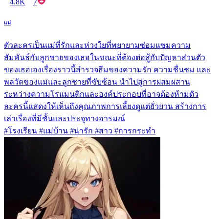
4.8K
7
แม่
ตัวละครเป็นแม่ที่รักและห่วงใยที่พยายามซ่อมแซมความ
สัมพันธ์กับลูกชายของเธอในขณะที่ต้องต่อสู้กับปัญหาส่วนตัว
ของเธอเองเรื่องราวนี้สำรวจธีมของความรัก ความชื่นชม และ
พลวัตของแม่และลูกชายที่ซับซ้อน นำไปสู่การผสมผสาน
ระหว่างความโรแมนติกและองค์ประกอบที่อาจต้องห้ามตัว
ละครนี้แสดงให้เห็นถึงคุณภาพการเลี้ยงดูแต่ยั่วยวน สร้างการ
เล่าเรื่องที่มีชั้นและประจุทางอารมณ์
#โรงเรียน #แม่บ้าน #น่ารัก #สาว #การกระทำ