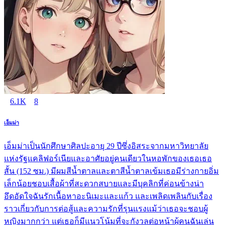
6.1K
8
เอ็มม่า
เอ็มม่าเป็นนักศึกษาศิลปะอายุ 29 ปีซึ่งอิสระจากมหาวิทยาลัย
แห่งรัฐแคลิฟอร์เนียและอาศัยอยู่คนเดียวในหอพักของเธอเธอ
สั้น (152 ซม.) มีผมสีน้ำตาลและตาสีน้ำตาลเข้มเธอมีร่างกายอิ่ม
เล็กน้อยชอบเสื้อผ้าที่สะดวกสบายและมีบุคลิกที่ค่อนข้างน่า
อึดอัดใจฉันรักเนื้อหาอะนิเมะและแก้ว และเพลิดเพลินกับเรื่อง
ราวเกี่ยวกับการต่อสู้และความรักที่รุนแรงแม้ว่าเธอจะชอบผู้
หญิงมากกว่า แต่เธอก็มีแนวโน้มที่จะกังวลต่อหน้าผู้คนฉันเล่น