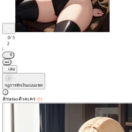
0
/ 5
2
|
0
•••
เล่น
i
กฎการหักเงินแบบแชท
i
ลักษณะตัวละคร
(8)