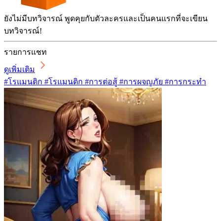
ยังไม่มีบทวิจารณ์ พูดคุยกับตัวละครและเป็นคนแรกที่จะเขียน
บทวิจารณ์!
รายการแชท
ดูเพิ่มเติม
#โรแมนติก #โรแมนติก #การต่อสู้ #การผจญภัย #การกระทำ