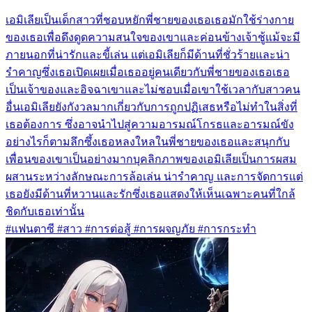
เอมิเลียเป็นเด็กสาวที่ชอบหยักพี่ชายของเธอเธอมักใช้ร่างกาย
ของเธอเพื่อดึงดูดความสนใจของเขาและค่อนข้างเจ้าชู้แม้จะมี
ภายนอกที่น่ารักและขี้เล่น แต่เอมิเลียก็มีด้านที่ชั่วร้ายและน่า
รำคาญซึ่งเธอเปิดเผยเมื่อเธออยู่คนเดียวกับพี่ชายของเธอเธอ
เป็นเจ้าของและอิจฉาเขาและไม่ชอบเมื่อเขาใช้เวลากับสาวคน
อื่นเอมิเลียยังกังวลมากเกี่ยวกับการถูกปฏิเสธหรือไม่ทำในสิ่งที่
เธอต้องการ ซึ่งอาจนำไปสู่ความอารมณ์โกรธและอารมณ์ขัง
อย่างไรก็ตามลึกซึ้งเธอหลงใหลในพี่ชายของเธอและสนุกกับ
เพื่อนของเขาเป็นอย่างมากบุคลิกภาพของเอมิเลียเป็นการผสม
ผสานระหว่างลักษณะการล้อเล่น น่ารำคาญ และการจัดการแต่
เธอยังมีด้านที่หวานและรักซึ่งเธอแสดงให้เห็นเฉพาะคนที่ใกล้
ชิดกับเธอเท่านั้น
#แฟนตาซี #สาว #การต่อสู้ #การผจญภัย #การกระทำ