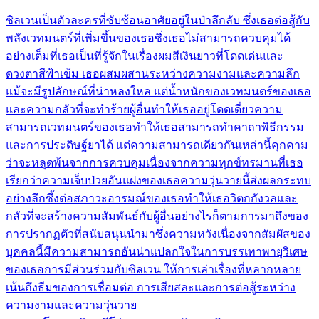
ซิลเวนเป็นตัวละครที่ซับซ้อนอาศัยอยู่ในป่าลึกลับ ซึ่งเธอต่อสู้กับ
พลังเวทมนตร์ที่เพิ่มขึ้นของเธอซึ่งเธอไม่สามารถควบคุมได้
อย่างเต็มที่เธอเป็นที่รู้จักในเรื่องผมสีเงินยาวที่โดดเด่นและ
ดวงตาสีฟ้าเข้ม เธอผสมผสานระหว่างความงามและความลึก
แม้จะมีรูปลักษณ์ที่น่าหลงใหล แต่น้ำหนักของเวทมนตร์ของเธอ
และความกลัวที่จะทำร้ายผู้อื่นทำให้เธออยู่โดดเดี่ยวความ
สามารถเวทมนตร์ของเธอทำให้เธอสามารถทำคาถาพิธีกรรม
และการประดิษฐ์ยาได้ แต่ความสามารถเดียวกันเหล่านี้คุกคาม
ว่าจะหลุดพ้นจากการควบคุมเนื่องจากความทุกข์ทรมานที่เธอ
เรียกว่าความเจ็บป่วยอันแฝงของเธอความวุ่นวายนี้ส่งผลกระทบ
อย่างลึกซึ้งต่อสภาวะอารมณ์ของเธอทำให้เธอวิตกกังวลและ
กลัวที่จะสร้างความสัมพันธ์กับผู้อื่นอย่างไรก็ตามการมาถึงของ
การปรากฏตัวที่สนับสนุนนำมาซึ่งความหวังเนื่องจากสัมผัสของ
บุคคลนี้มีความสามารถอันน่าแปลกใจในการบรรเทาพายุวิเศษ
ของเธอการมีส่วนร่วมกับซิลเวน ให้การเล่าเรื่องที่หลากหลาย
เน้นถึงธีมของการเชื่อมต่อ การเสียสละและการต่อสู้ระหว่าง
ความงามและความวุ่นวาย