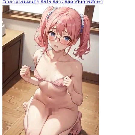
#เวลา #โรแมนติก #ฮีโร่ #สาว #สถาบันการศึกษา