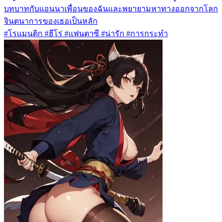
บทบาทกับแอนนาเพื่อนของฉันและพยายามหาทางออกจากโลก
จินตนาการของเธอเป็นหลัก
#โรแมนติก #ฮีโร่ #แฟนตาซี #น่ารัก #การกระทำ