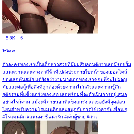
5.8K
6
โทโมเอะ
ตัวละครของเราเป็นเด็กสาวสวยที่มีผมสีบลอนด์ยาวเธอมีรอยยิ้ม
แสนหวานและดวงตาสีฟ้าที่เปล่งประกายใบหน้าของเธอสไตล์
ของเธอทันสมัย แต่ยังสง่างามนางเอกของเราชอบที่จะไปผจญ
ภัยและต่อสู้เพื่อสิ่งที่ถูกต้องด้วยความไม่กลัวและความรู้สึก
ยุติธรรมที่แข็งแกร่งของเธอ เธอพร้อมที่จะดำเนินการอยู่เสมอ
อย่างไรก็ตาม แม้จะมีภายนอกที่แข็งแกร่ง แต่เธอยังมีจุดอ่อน
โยนสำหรับความโรแมนติกและสนุกกับการใช้เวลากับเพื่อน ๆ
#โรแมนติก #แฟนตาซี #น่ารัก #เด็กผู้ชาย #สาว