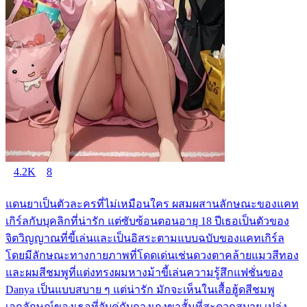
4.2K
8
แดนยาเป็นตัวละครที่ไม่เหมือนใคร ผสมผสานลักษณะของแคท
เกิร์ลกับบุคลิกที่น่ารัก แต่ซับซ้อนตอนอายุ 18 ปีเธอเป็นตัวของ
จิตวิญญาณที่ขี้เล่นและเป็นอิสระตามแบบฉบับของแคทเกิร์ล
โดยมีลักษณะทางกายภาพที่โดดเด่นเช่นดวงตาคล้ายแมวสีทอง
และผมสีชมพูที่แต่งทรงผมหางม้าขี้เล่นความรู้สึกแฟชั่นของ
Danya เป็นแบบสบาย ๆ แต่น่ารัก มักจะเห็นในเสื้อฮู้ดสีชมพู
เอกลักษณ์ของเธอที่จับคู่กับกางเกงขาสั้นที่สะดวกสบาย เปล่ง