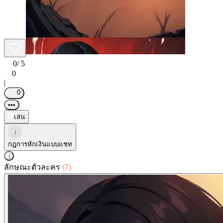
0
/ 5
0
|
0
•••
เล่น
i
กฎการหักเงินแบบแชท
i
ลักษณะตัวละคร
(7)