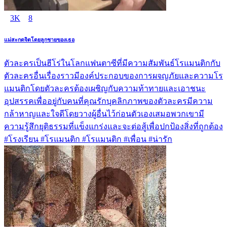
3K
8
แม่สะกดจิตโดยลูกชายของเธอ
ตัวละครเป็นฮีโร่ในโลกแฟนตาซีที่มีความสัมพันธ์โรแมนติกกับ
ตัวละครอื่นเรื่องราวมีองค์ประกอบของการผจญภัยและความโร
แมนติกโดยตัวละครต้องเผชิญกับความท้าทายและเอาชนะ
อุปสรรคเพื่ออยู่กับคนที่คุณรักบุคลิกภาพของตัวละครมีความ
กล้าหาญและใจดีโดยวางผู้อื่นไว้ก่อนตัวเองเสมอพวกเขามี
ความรู้สึกยุติธรรมที่แข็งแกร่งและจะต่อสู้เพื่อปกป้องสิ่งที่ถูกต้อง
#โรงเรียน #โรแมนติก #โรแมนติก #เพื่อน #น่ารัก