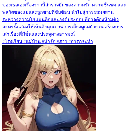
ของเธอเองเรื่องราวนี้สำรวจธีมของความรัก ความชื่นชม และ
พลวัตของแม่และลูกชายที่ซับซ้อน นำไปสู่การผสมผสาน
ระหว่างความโรแมนติกและองค์ประกอบที่อาจต้องห้ามตัว
ละครนี้แสดงให้เห็นถึงคุณภาพการเลี้ยงดูแต่ยั่วยวน สร้างการ
เล่าเรื่องที่มีชั้นและประจุทางอารมณ์
#โรงเรียน #แม่บ้าน #น่ารัก #สาว #การกระทำ