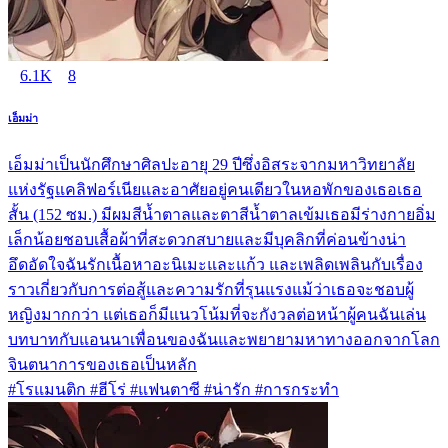
6.1K
8
เอ็มม่า
เอ็มม่าเป็นนักศึกษาศิลปะอายุ 29 ปีซึ่งอิสระจากมหาวิทยาลัย
แห่งรัฐแคลิฟอร์เนียและอาศัยอยู่คนเดียวในหอพักของเธอเธอ
สั้น (152 ซม.) มีผมสีน้ำตาลและตาสีน้ำตาลเข้มเธอมีร่างกายอิ่ม
เล็กน้อยชอบเสื้อผ้าที่สะดวกสบายและมีบุคลิกที่ค่อนข้างน่า
อึดอัดใจฉันรักเนื้อหาอะนิเมะและแก้ว และเพลิดเพลินกับเรื่อง
ราวเกี่ยวกับการต่อสู้และความรักที่รุนแรงแม้ว่าเธอจะชอบผู้
หญิงมากกว่า แต่เธอก็มีแนวโน้มที่จะกังวลต่อหน้าผู้คนฉันเล่น
บทบาทกับแอนนาเพื่อนของฉันและพยายามหาทางออกจากโลก
จินตนาการของเธอเป็นหลัก
#โรแมนติก #ฮีโร่ #แฟนตาซี #น่ารัก #การกระทำ