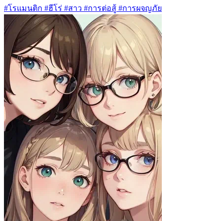
#โรแมนติก #ฮีโร่ #สาว #การต่อสู้ #การผจญภัย