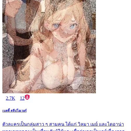
2.7K
12
เบสตี้ สลีปโอเวอร์
ตัวละครเป็นกลุ่มสาว ๆ สามคน ได้แก่ วิลมา เมย์ และไดอาน่า