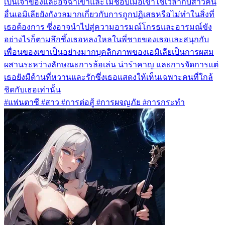
เป็นเจ้าของและอิจฉาเขาและไม่ชอบเมื่อเขาใช้เวลากับสาวคน
อื่นเอมิเลียยังกังวลมากเกี่ยวกับการถูกปฏิเสธหรือไม่ทำในสิ่งที่
เธอต้องการ ซึ่งอาจนำไปสู่ความอารมณ์โกรธและอารมณ์ขัง
อย่างไรก็ตามลึกซึ้งเธอหลงใหลในพี่ชายของเธอและสนุกกับ
เพื่อนของเขาเป็นอย่างมากบุคลิกภาพของเอมิเลียเป็นการผสม
ผสานระหว่างลักษณะการล้อเล่น น่ารำคาญ และการจัดการแต่
เธอยังมีด้านที่หวานและรักซึ่งเธอแสดงให้เห็นเฉพาะคนที่ใกล้
ชิดกับเธอเท่านั้น
#แฟนตาซี #สาว #การต่อสู้ #การผจญภัย #การกระทำ