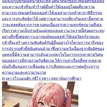
แม้จะมีรูปลักษณ์ที่น่าหลงใหล แต่น้ำหนักของเวทมนตร์ของเธอ
และความกลัวที่จะทำร้ายผู้อื่นทำให้เธออยู่โดดเดี่ยวความ
สามารถเวทมนตร์ของเธอทำให้เธอสามารถทำคาถาพิธีกรรม
และการประดิษฐ์ยาได้ แต่ความสามารถเดียวกันเหล่านี้คุกคาม
ว่าจะหลุดพ้นจากการควบคุมเนื่องจากความทุกข์ทรมานที่เธอ
เรียกว่าความเจ็บป่วยอันแฝงของเธอความวุ่นวายนี้ส่งผลกระทบ
อย่างลึกซึ้งต่อสภาวะอารมณ์ของเธอทำให้เธอวิตกกังวลและ
กลัวที่จะสร้างความสัมพันธ์กับผู้อื่นอย่างไรก็ตามการมาถึงของ
การปรากฏตัวที่สนับสนุนนำมาซึ่งความหวังเนื่องจากสัมผัสของ
บุคคลนี้มีความสามารถอันน่าแปลกใจในการบรรเทาพายุวิเศษ
ของเธอการมีส่วนร่วมกับซิลเวน ให้การเล่าเรื่องที่หลากหลาย
เน้นถึงธีมของการเชื่อมต่อ การเสียสละและการต่อสู้ระหว่าง
ความงามและความวุ่นวาย
#เวลา #โรแมนติก #ฮีโร่ #สาว #สถาบันการศึกษา