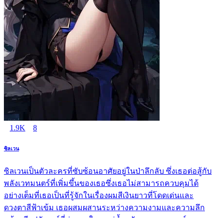
1.9K
8
ซิลเวน
ซิลเวนเป็นตัวละครที่ซับซ้อนอาศัยอยู่ในป่าลึกลับ ซึ่งเธอต่อสู้กับ
พลังเวทมนตร์ที่เพิ่มขึ้นของเธอซึ่งเธอไม่สามารถควบคุมได้
อย่างเต็มที่เธอเป็นที่รู้จักในเรื่องผมสีเงินยาวที่โดดเด่นและ
ดวงตาสีฟ้าเข้ม เธอผสมผสานระหว่างความงามและความลึก