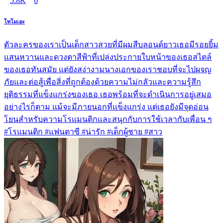
5.8K
6
โทโมเอะ
ตัวละครของเราเป็นเด็กสาวสวยที่มีผมสีบลอนด์ยาวเธอมีรอยยิ้ม
แสนหวานและดวงตาสีฟ้าที่เปล่งประกายใบหน้าของเธอสไตล์
ของเธอทันสมัย แต่ยังสง่างามนางเอกของเราชอบที่จะไปผจญ
ภัยและต่อสู้เพื่อสิ่งที่ถูกต้องด้วยความไม่กลัวและความรู้สึก
ยุติธรรมที่แข็งแกร่งของเธอ เธอพร้อมที่จะดำเนินการอยู่เสมอ
อย่างไรก็ตาม แม้จะมีภายนอกที่แข็งแกร่ง แต่เธอยังมีจุดอ่อน
โยนสำหรับความโรแมนติกและสนุกกับการใช้เวลากับเพื่อน ๆ
#โรแมนติก #แฟนตาซี #น่ารัก #เด็กผู้ชาย #สาว