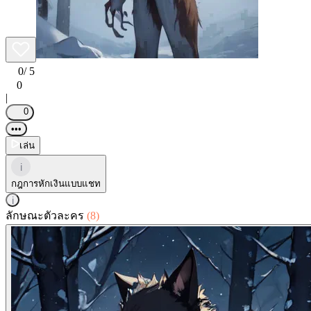
0
/ 5
0
|
0
•••
เล่น
i
กฎการหักเงินแบบแชท
i
ลักษณะตัวละคร
(8)