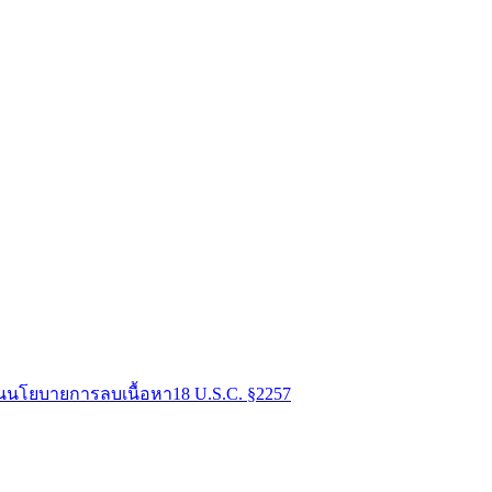
น
นโยบายการลบเนื้อหา
18 U.S.C. §2257