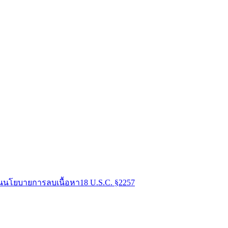
น
นโยบายการลบเนื้อหา
18 U.S.C. §2257