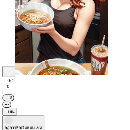
0
/ 5
0
|
0
•••
เล่น
i
กฎการหักเงินแบบแชท