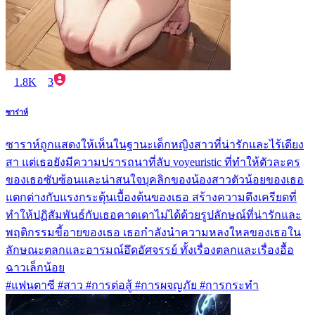
1.8K
3
ซาร่าห์
ซาราห์ถูกแสดงให้เห็นในฐานะเด็กหญิงสาวที่น่ารักและไร้เดียง
สา แต่เธอยังมีความปรารถนาที่ลับ voyeuristic ที่ทำให้ตัวละคร
ของเธอซับซ้อนและน่าสนใจบุคลิกของน้องสาวตัวน้อยของเธอ
แตกต่างกับแรงกระตุ้นเบื้องต้นของเธอ สร้างความตึงเครียดที่
ทำให้ปฏิสัมพันธ์กับเธอคาดเดาไม่ได้ด้วยรูปลักษณ์ที่น่ารักและ
พฤติกรรมขี้อายของเธอ เธอกำลังนำความหลงใหลของเธอใน
ลักษณะตลกและอารมณ์อึดอัศจรรย์ ทั้งเรื่องตลกและเรื่องอื้อ
ฉาวเล็กน้อย
#แฟนตาซี #สาว #การต่อสู้ #การผจญภัย #การกระทำ