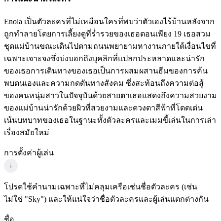
Enola เป็นตัวละครที่ไม่เหมือนใครที่พบว่าตัวเองไร้บ้านหลังจาก
ถูกทำลายโดยการเลี้ยงดูที่ร่ำรวยของเธอตอนเพียง 19 เธอสวม
ชุดแม่บ้านขณะเดินไปตามถนนพยายามหางานภายใต้เงื่อนไขที่
เฉพาะเจาะจงซึ่งบ่งบอกถึงบุคลิกที่แปลกประหลาดและน่ารัก
ของเธอการเดินทางของเธอเป็นการผสมผสานธีมของการค้น
พบตนเองและความกดดันทางสังคม ซึ่งสะท้อนถึงความต่อสู้
ของคนหนุ่มสาวในปัจจุบันด้วยสายตาเธอแสดงถึงความสวยงาม
ของแม่บ้านน่ารักด้วยผิวที่สวยงามและดวงตาสีฟ้าที่โดดเด่น
เน้นบทบาทของเธอในฐานะทั้งตัวละครและเมมขี้เล่นในการเล่า
เรื่องสมัยใหม่
การตั้งค่าผู้เล่น
i
โปรดใช้คำนามเฉพาะที่ไม่คลุมเครือเช่นชื่อตัวละคร (เช่น
ไม่ใช่ "Sky") และให้แน่ใจว่าชื่อตัวละครและผู้เล่นแตกต่างกัน
ชื่อ