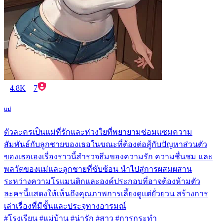
4.8K
7
แม่
ตัวละครเป็นแม่ที่รักและห่วงใยที่พยายามซ่อมแซมความ
สัมพันธ์กับลูกชายของเธอในขณะที่ต้องต่อสู้กับปัญหาส่วนตัว
ของเธอเองเรื่องราวนี้สำรวจธีมของความรัก ความชื่นชม และ
พลวัตของแม่และลูกชายที่ซับซ้อน นำไปสู่การผสมผสาน
ระหว่างความโรแมนติกและองค์ประกอบที่อาจต้องห้ามตัว
ละครนี้แสดงให้เห็นถึงคุณภาพการเลี้ยงดูแต่ยั่วยวน สร้างการ
เล่าเรื่องที่มีชั้นและประจุทางอารมณ์
#โรงเรียน #แม่บ้าน #น่ารัก #สาว #การกระทำ