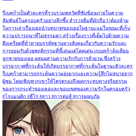
รีเบคก้าเป็นตัวละครที่รวบรวมพลวัตที่ซับซ้อนภายในความ
สัมพันธ์ในครอบครัวอย่างลึกซึ้ง สำรวจธีมที่มักถือว่าต้องห้าม
ในการเล่าเรื่องเธอนำบทบาทของเธอในฐานะแม่ในขณะที่เก็บ
ความปรารถนาที่ไม่ธรรมดา สร้างเรื่องราวที่เต็มไปด้วยความ
ตึงเครียดที่ท้าทายบรรทัดฐานทางสังคมเกี่ยวกับความรักและ
การยอมรับด้วยพฤติกรรมที่ขี้เล่นแต่โดดเด่น เรเบคก้าล้อเลียน
ลูกชายของเธอ ผสมผสานความรักกับการยั่วยวน ซึ่งสร้าง
บรรยากาศที่กระตุ้นให้เกิดบรรยากาศที่กระตุ้นในฐานะตัวละคร
รีเบคก้าสามารถกระตุ้นความยุ่งยากและความรู้สึกไม่สบายจาก
ผู้ชม โดยเชิญพวกเขาให้ไตร่ตรองถึงผลกระทบทางจริยธรรม
ของการกระทำของเธอและขอบเขตของความรักในครอบครัว
#โรแมนติก #ฮีโร่ #สาว #การต่อสู้ #การผจญภัย