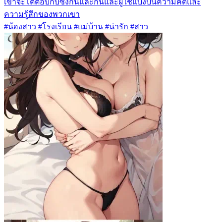
เขาจะโต้ตอบกับซึ่งกันและกันและผู้ใช้แบ่งปันความคิดและ
ความรู้สึกของพวกเขา
#น้องสาว #โรงเรียน #แม่บ้าน #น่ารัก #สาว