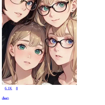
6.1K
8
เอ็มม่า