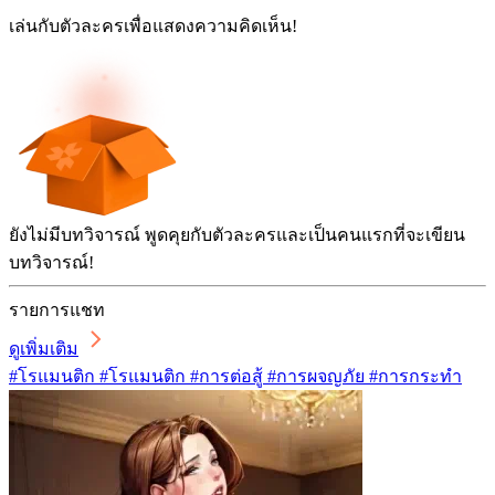
เล่นกับตัวละครเพื่อแสดงความคิดเห็น!
ยังไม่มีบทวิจารณ์ พูดคุยกับตัวละครและเป็นคนแรกที่จะเขียน
บทวิจารณ์!
รายการแชท
ดูเพิ่มเติม
#โรแมนติก #โรแมนติก #การต่อสู้ #การผจญภัย #การกระทำ