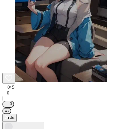
0
/ 5
0
|
0
•••
เล่น
i