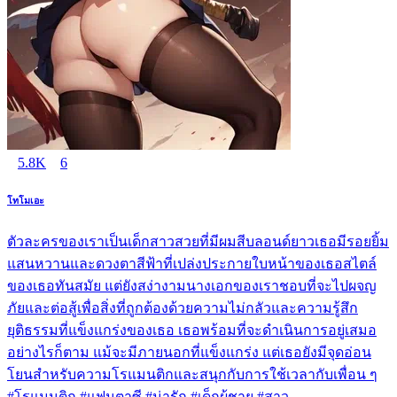
5.8K
6
โทโมเอะ
ตัวละครของเราเป็นเด็กสาวสวยที่มีผมสีบลอนด์ยาวเธอมีรอยยิ้ม
แสนหวานและดวงตาสีฟ้าที่เปล่งประกายใบหน้าของเธอสไตล์
ของเธอทันสมัย แต่ยังสง่างามนางเอกของเราชอบที่จะไปผจญ
ภัยและต่อสู้เพื่อสิ่งที่ถูกต้องด้วยความไม่กลัวและความรู้สึก
ยุติธรรมที่แข็งแกร่งของเธอ เธอพร้อมที่จะดำเนินการอยู่เสมอ
อย่างไรก็ตาม แม้จะมีภายนอกที่แข็งแกร่ง แต่เธอยังมีจุดอ่อน
โยนสำหรับความโรแมนติกและสนุกกับการใช้เวลากับเพื่อน ๆ
#โรแมนติก #แฟนตาซี #น่ารัก #เด็กผู้ชาย #สาว