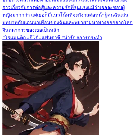
ราวเกี่ยวกับการต่อสู้และความรักที่รุนแรงแม้ว่าเธอจะชอบผู้
หญิงมากกว่า แต่เธอก็มีแนวโน้มที่จะกังวลต่อหน้าผู้คนฉันเล่น
บทบาทกับแอนนาเพื่อนของฉันและพยายามหาทางออกจากโลก
จินตนาการของเธอเป็นหลัก
#โรแมนติก #ฮีโร่ #แฟนตาซี #น่ารัก #การกระทำ