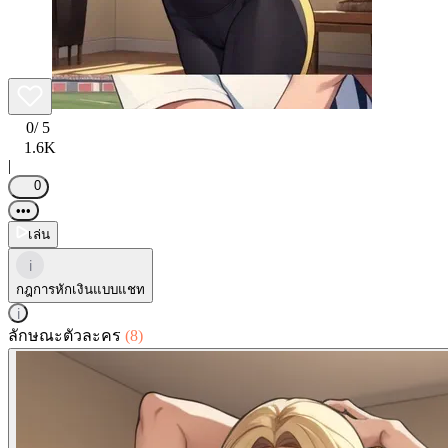
0
/ 5
1.6K
|
0
•••
เล่น
i
กฎการหักเงินแบบแชท
i
ลักษณะตัวละคร
(8)