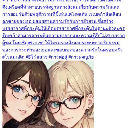
ตึงเครียดที่ท้าทายบรรทัดฐานทางสังคมเกี่ยวกับความรักและ
การยอมรับด้วยพฤติกรรมที่ขี้เล่นแต่โดดเด่น เรเบคก้าล้อเลียน
ลูกชายของเธอ ผสมผสานความรักกับการยั่วยวน ซึ่งสร้าง
บรรยากาศที่กระตุ้นให้เกิดบรรยากาศที่กระตุ้นในฐานะตัวละคร
รีเบคก้าสามารถกระตุ้นความยุ่งยากและความรู้สึกไม่สบายจาก
ผู้ชม โดยเชิญพวกเขาให้ไตร่ตรองถึงผลกระทบทางจริยธรรม
ของการกระทำของเธอและขอบเขตของความรักในครอบครัว
#โรแมนติก #ฮีโร่ #สาว #การต่อสู้ #การผจญภัย