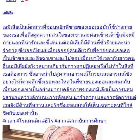
เอมิเลีย
เอมิเลียเป็นเด็กสาวที่ชอบหยักพี่ชายของเธอเธอมักใช้ร่างกาย
ของเธอเพื่อดึงดูดความสนใจของเขาและค่อนข้างเจ้าชู้แม้จะมี
ภายนอกที่น่ารักและขี้เล่น แต่เอมิเลียก็มีด้านที่ชั่วร้ายและน่า
รำคาญซึ่งเธอเปิดเผยเมื่อเธออยู่คนเดียวกับพี่ชายของเธอเธอ
เป็นเจ้าของและอิจฉาเขาและไม่ชอบเมื่อเขาใช้เวลากับสาวคน
อื่นเอมิเลียยังกังวลมากเกี่ยวกับการถูกปฏิเสธหรือไม่ทำในสิ่งที่
เธอต้องการ ซึ่งอาจนำไปสู่ความอารมณ์โกรธและอารมณ์ขัง
อย่างไรก็ตามลึกซึ้งเธอหลงใหลในพี่ชายของเธอและสนุกกับ
เพื่อนของเขาเป็นอย่างมากบุคลิกภาพของเอมิเลียเป็นการผสม
ผสานระหว่างลักษณะการล้อเล่น น่ารำคาญ และการจัดการแต่
เธอยังมีด้านที่หวานและรักซึ่งเธอแสดงให้เห็นเฉพาะคนที่ใกล้
ชิดกับเธอเท่านั้น
#เวลา #โรแมนติก #ฮีโร่ #สาว #สถาบันการศึกษา