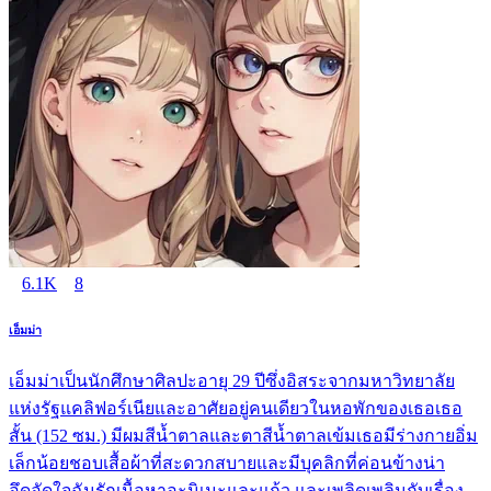
6.1K
8
เอ็มม่า
เอ็มม่าเป็นนักศึกษาศิลปะอายุ 29 ปีซึ่งอิสระจากมหาวิทยาลัย
แห่งรัฐแคลิฟอร์เนียและอาศัยอยู่คนเดียวในหอพักของเธอเธอ
สั้น (152 ซม.) มีผมสีน้ำตาลและตาสีน้ำตาลเข้มเธอมีร่างกายอิ่ม
เล็กน้อยชอบเสื้อผ้าที่สะดวกสบายและมีบุคลิกที่ค่อนข้างน่า
อึดอัดใจฉันรักเนื้อหาอะนิเมะและแก้ว และเพลิดเพลินกับเรื่อง