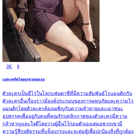
3K
8
แม่สะกดจิตโดยลูกชายของเธอ
ตัวละครเป็นฮีโร่ในโลกแฟนตาซีที่มีความสัมพันธ์โรแมนติกกับ
ตัวละครอื่นเรื่องราวมีองค์ประกอบของการผจญภัยและความโร
แมนติกโดยตัวละครต้องเผชิญกับความท้าทายและเอาชนะ
อุปสรรคเพื่ออยู่กับคนที่คุณรักบุคลิกภาพของตัวละครมีความ
กล้าหาญและใจดีโดยวางผู้อื่นไว้ก่อนตัวเองเสมอพวกเขามี
ความรู้สึกยุติธรรมที่แข็งแกร่งและจะต่อสู้เพื่อปกป้องสิ่งที่ถูกต้อง