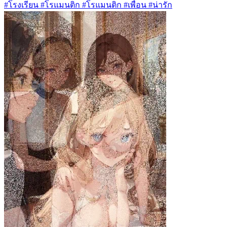
#โรงเรียน #โรแมนติก #โรแมนติก #เพื่อน #น่ารัก