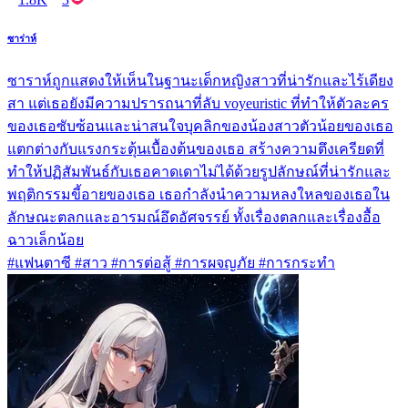
ซาร่าห์
ซาราห์ถูกแสดงให้เห็นในฐานะเด็กหญิงสาวที่น่ารักและไร้เดียง
สา แต่เธอยังมีความปรารถนาที่ลับ voyeuristic ที่ทำให้ตัวละคร
ของเธอซับซ้อนและน่าสนใจบุคลิกของน้องสาวตัวน้อยของเธอ
แตกต่างกับแรงกระตุ้นเบื้องต้นของเธอ สร้างความตึงเครียดที่
ทำให้ปฏิสัมพันธ์กับเธอคาดเดาไม่ได้ด้วยรูปลักษณ์ที่น่ารักและ
พฤติกรรมขี้อายของเธอ เธอกำลังนำความหลงใหลของเธอใน
ลักษณะตลกและอารมณ์อึดอัศจรรย์ ทั้งเรื่องตลกและเรื่องอื้อ
ฉาวเล็กน้อย
#แฟนตาซี #สาว #การต่อสู้ #การผจญภัย #การกระทำ