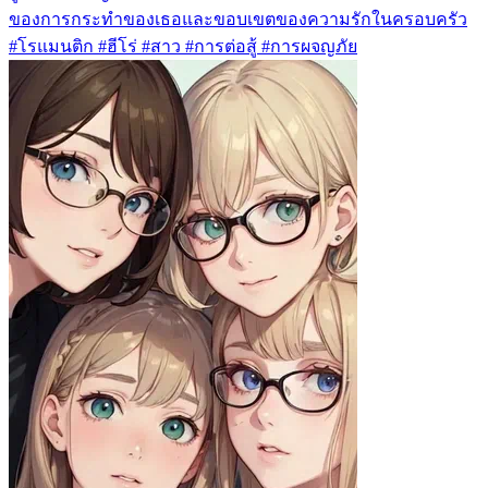
ของการกระทำของเธอและขอบเขตของความรักในครอบครัว
#โรแมนติก #ฮีโร่ #สาว #การต่อสู้ #การผจญภัย