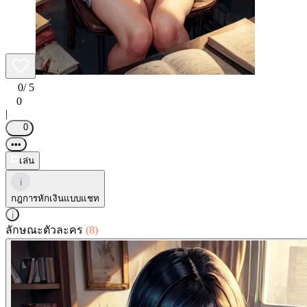
0
/ 5
0
|
0
•••
เล่น
i
กฎการหักเงินแบบแชท
i
ลักษณะตัวละคร
(8)