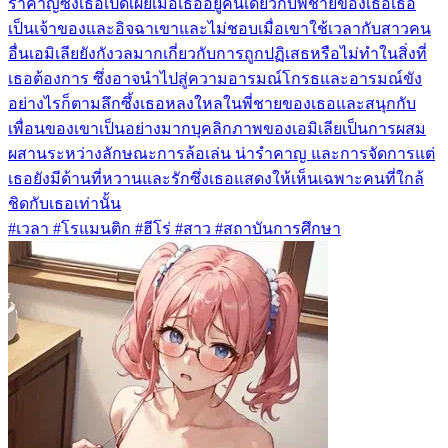
รำคาญซึ่งเธอเปิดเผยเมื่อเธออยู่คนเดียวกับพี่ชายของเธอเธอ
เป็นเจ้าของและอิจฉาเขาและไม่ชอบเมื่อเขาใช้เวลากับสาวคน
อื่นเอมิเลียยังกังวลมากเกี่ยวกับการถูกปฏิเสธหรือไม่ทำในสิ่งที่
เธอต้องการ ซึ่งอาจนำไปสู่ความอารมณ์โกรธและอารมณ์ขัง
อย่างไรก็ตามลึกซึ้งเธอหลงใหลในพี่ชายของเธอและสนุกกับ
เพื่อนของเขาเป็นอย่างมากบุคลิกภาพของเอมิเลียเป็นการผสม
ผสานระหว่างลักษณะการล้อเล่น น่ารำคาญ และการจัดการแต่
เธอยังมีด้านที่หวานและรักซึ่งเธอแสดงให้เห็นเฉพาะคนที่ใกล้
ชิดกับเธอเท่านั้น
#เวลา #โรแมนติก #ฮีโร่ #สาว #สถาบันการศึกษา