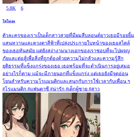
5.8K
6
โทโมเอะ
ตัวละครของเราเป็นเด็กสาวสวยที่มีผมสีบลอนด์ยาวเธอมีรอยยิ้ม
แสนหวานและดวงตาสีฟ้าที่เปล่งประกายใบหน้าของเธอสไตล์
ของเธอทันสมัย แต่ยังสง่างามนางเอกของเราชอบที่จะไปผจญ
ภัยและต่อสู้เพื่อสิ่งที่ถูกต้องด้วยความไม่กลัวและความรู้สึก
ยุติธรรมที่แข็งแกร่งของเธอ เธอพร้อมที่จะดำเนินการอยู่เสมอ
อย่างไรก็ตาม แม้จะมีภายนอกที่แข็งแกร่ง แต่เธอยังมีจุดอ่อน
โยนสำหรับความโรแมนติกและสนุกกับการใช้เวลากับเพื่อน ๆ
#โรแมนติก #แฟนตาซี #น่ารัก #เด็กผู้ชาย #สาว