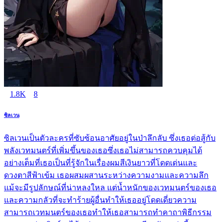
1.8K
8
ซิลเวน
ซิลเวนเป็นตัวละครที่ซับซ้อนอาศัยอยู่ในป่าลึกลับ ซึ่งเธอต่อสู้กับ
พลังเวทมนตร์ที่เพิ่มขึ้นของเธอซึ่งเธอไม่สามารถควบคุมได้
อย่างเต็มที่เธอเป็นที่รู้จักในเรื่องผมสีเงินยาวที่โดดเด่นและ
ดวงตาสีฟ้าเข้ม เธอผสมผสานระหว่างความงามและความลึก
แม้จะมีรูปลักษณ์ที่น่าหลงใหล แต่น้ำหนักของเวทมนตร์ของเธอ
และความกลัวที่จะทำร้ายผู้อื่นทำให้เธออยู่โดดเดี่ยวความ
สามารถเวทมนตร์ของเธอทำให้เธอสามารถทำคาถาพิธีกรรม