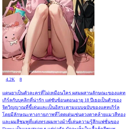
4.2K
8
แดนยาเป็นตัวละครที่ไม่เหมือนใคร ผสมผสานลักษณะของแคท
เกิร์ลกับบุคลิกที่น่ารัก แต่ซับซ้อนตอนอายุ 18 ปีเธอเป็นตัวของ
จิตวิญญาณที่ขี้เล่นและเป็นอิสระตามแบบฉบับของแคทเกิร์ล
โดยมีลักษณะทางกายภาพที่โดดเด่นเช่นดวงตาคล้ายแมวสีทอง
และผมสีชมพูที่แต่งทรงผมหางม้าขี้เล่นความรู้สึกแฟชั่นของ
Danya เป็นแบบสบาย ๆ แต่น่ารัก มักจะเห็นในเสื้อฮู้ดสีชมพู