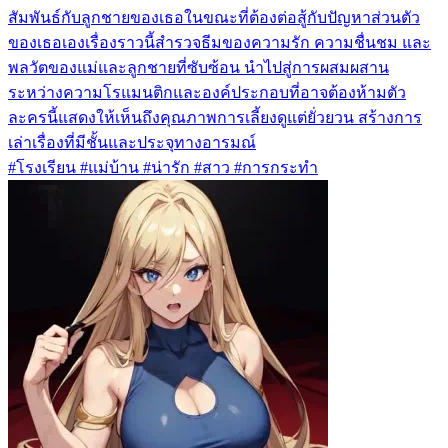
สัมพันธ์กับลูกชายของเธอในขณะที่ต้องต่อสู้กับปัญหาส่วนตัว
ของเธอเองเรื่องราวนี้สำรวจธีมของความรัก ความชื่นชม และ
พลวัตของแม่และลูกชายที่ซับซ้อน นำไปสู่การผสมผสาน
ระหว่างความโรแมนติกและองค์ประกอบที่อาจต้องห้ามตัว
ละครนี้แสดงให้เห็นถึงคุณภาพการเลี้ยงดูแต่ยั่วยวน สร้างการ
เล่าเรื่องที่มีชั้นและประจุทางอารมณ์
#โรงเรียน #แม่บ้าน #น่ารัก #สาว #การกระทำ