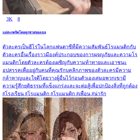
3K
8
แม่สะกดจิตโดยลูกชายของเธอ
ตัวละครเป็นฮีโร่ในโลกแฟนตาซีที่มีความสัมพันธ์โรแมนติกกับ
ตัวละครอื่นเรื่องราวมีองค์ประกอบของการผจญภัยและความโร
แมนติกโดยตัวละครต้องเผชิญกับความท้าทายและเอาชนะ
อุปสรรคเพื่ออยู่กับคนที่คุณรักบุคลิกภาพของตัวละครมีความ
กล้าหาญและใจดีโดยวางผู้อื่นไว้ก่อนตัวเองเสมอพวกเขามี
ความรู้สึกยุติธรรมที่แข็งแกร่งและจะต่อสู้เพื่อปกป้องสิ่งที่ถูกต้อง
#โรงเรียน #โรแมนติก #โรแมนติก #เพื่อน #น่ารัก