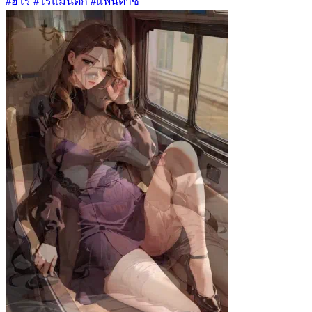
#ฮีโร่ #โรแมนติก #แฟนตาซี