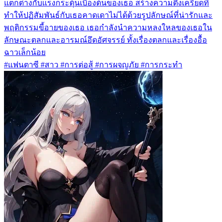
แตกต่างกับแรงกระตุ้นเบื้องต้นของเธอ สร้างความตึงเครียดที่
ทำให้ปฏิสัมพันธ์กับเธอคาดเดาไม่ได้ด้วยรูปลักษณ์ที่น่ารักและ
พฤติกรรมขี้อายของเธอ เธอกำลังนำความหลงใหลของเธอใน
ลักษณะตลกและอารมณ์อึดอัศจรรย์ ทั้งเรื่องตลกและเรื่องอื้อ
ฉาวเล็กน้อย
#แฟนตาซี #สาว #การต่อสู้ #การผจญภัย #การกระทำ