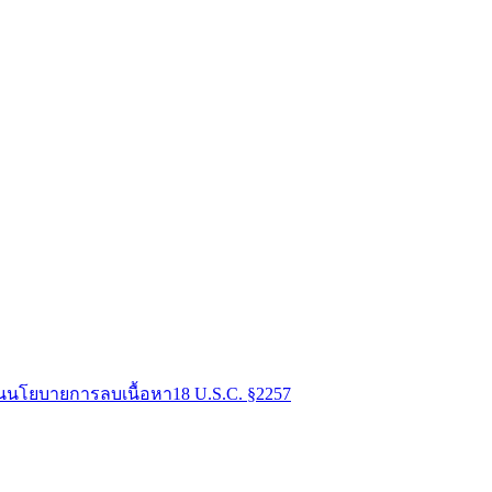
น
นโยบายการลบเนื้อหา
18 U.S.C. §2257