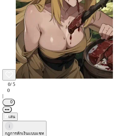
0
/ 5
0
|
0
•••
เล่น
i
กฎการหักเงินแบบแชท