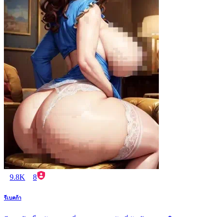
9.8K
8
รีเบคก้า