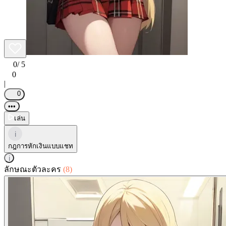
0
/ 5
0
|
0
•••
เล่น
i
กฎการหักเงินแบบแชท
i
ลักษณะตัวละคร
(8)