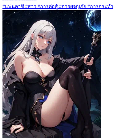
#แฟนตาซี #สาว #การต่อสู้ #การผจญภัย #การกระทำ