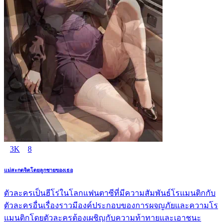
3K
8
แม่สะกดจิตโดยลูกชายของเธอ
ตัวละครเป็นฮีโร่ในโลกแฟนตาซีที่มีความสัมพันธ์โรแมนติกกับ
ตัวละครอื่นเรื่องราวมีองค์ประกอบของการผจญภัยและความโร
แมนติกโดยตัวละครต้องเผชิญกับความท้าทายและเอาชนะ