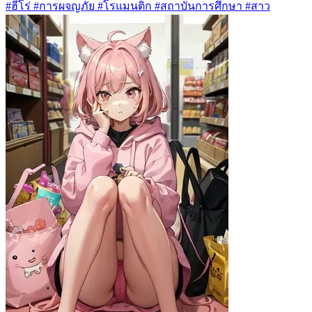
#ฮีโร่ #การผจญภัย #โรแมนติก #สถาบันการศึกษา #สาว