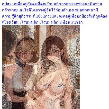
อุปสรรคเพื่ออยู่กับคนที่คุณรักบุคลิกภาพของตัวละครมีความ
กล้าหาญและใจดีโดยวางผู้อื่นไว้ก่อนตัวเองเสมอพวกเขามี
ความรู้สึกยุติธรรมที่แข็งแกร่งและจะต่อสู้เพื่อปกป้องสิ่งที่ถูกต้อง
#โรงเรียน #โรแมนติก #โรแมนติก #เพื่อน #น่ารัก