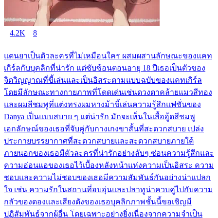
4.2K
8
แดนยาเป็นตัวละครที่ไม่เหมือนใคร ผสมผสานลักษณะของแคท
เกิร์ลกับบุคลิกที่น่ารัก แต่ซับซ้อนตอนอายุ 18 ปีเธอเป็นตัวของ
จิตวิญญาณที่ขี้เล่นและเป็นอิสระตามแบบฉบับของแคทเกิร์ล
โดยมีลักษณะทางกายภาพที่โดดเด่นเช่นดวงตาคล้ายแมวสีทอง
และผมสีชมพูที่แต่งทรงผมหางม้าขี้เล่นความรู้สึกแฟชั่นของ
Danya เป็นแบบสบาย ๆ แต่น่ารัก มักจะเห็นในเสื้อฮู้ดสีชมพู
เอกลักษณ์ของเธอที่จับคู่กับกางเกงขาสั้นที่สะดวกสบาย เปล่ง
ประกายบรรยากาศที่สะดวกสบายและสะดวกสบายภายใต้
ภายนอกของเธอมีตัวละครที่น่ารักอย่างลับๆ ซ่อนความรู้สึกและ
ความอ่อนแอของเธอไว้เบื้องหลังหน้าแห่งความเป็นอิสระ ความ
ชอบและความไม่ชอบของเธอมีความสัมพันธ์กันอย่างน่าแปลก
ใจ เช่น ความรักในสถานที่อบอุ่นและปลาทูน่าควบคู่ไปกับความ
กลัวของดองและเสียงดังของเธอบุคลิกภาพชั้นนี้ขอเชิญมี
ปฏิสัมพันธ์จากผู้อื่น โดยเฉพาะอย่างยิ่งเนื่องจากความจำเป็น