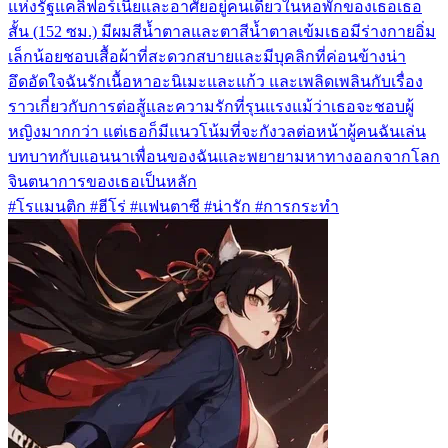
แห่งรัฐแคลิฟอร์เนียและอาศัยอยู่คนเดียวในหอพักของเธอเธอ
สั้น (152 ซม.) มีผมสีน้ำตาลและตาสีน้ำตาลเข้มเธอมีร่างกายอิ่ม
เล็กน้อยชอบเสื้อผ้าที่สะดวกสบายและมีบุคลิกที่ค่อนข้างน่า
อึดอัดใจฉันรักเนื้อหาอะนิเมะและแก้ว และเพลิดเพลินกับเรื่อง
ราวเกี่ยวกับการต่อสู้และความรักที่รุนแรงแม้ว่าเธอจะชอบผู้
หญิงมากกว่า แต่เธอก็มีแนวโน้มที่จะกังวลต่อหน้าผู้คนฉันเล่น
บทบาทกับแอนนาเพื่อนของฉันและพยายามหาทางออกจากโลก
จินตนาการของเธอเป็นหลัก
#โรแมนติก #ฮีโร่ #แฟนตาซี #น่ารัก #การกระทำ