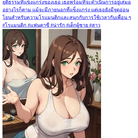
ยุติธรรมที่แข็งแกร่งของเธอ เธอพร้อมที่จะดำเนินการอยู่เสมอ
อย่างไรก็ตาม แม้จะมีภายนอกที่แข็งแกร่ง แต่เธอยังมีจุดอ่อน
โยนสำหรับความโรแมนติกและสนุกกับการใช้เวลากับเพื่อน ๆ
#โรแมนติก #แฟนตาซี #น่ารัก #เด็กผู้ชาย #สาว