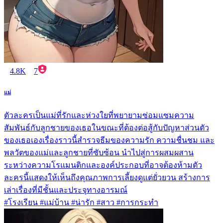
4.8K
7
แม่
ตัวละครเป็นแม่ที่รักและห่วงใยที่พยายามซ่อมแซมความ
สัมพันธ์กับลูกชายของเธอในขณะที่ต้องต่อสู้กับปัญหาส่วนตัว
ของเธอเองเรื่องราวนี้สำรวจธีมของความรัก ความชื่นชม และ
พลวัตของแม่และลูกชายที่ซับซ้อน นำไปสู่การผสมผสาน
ระหว่างความโรแมนติกและองค์ประกอบที่อาจต้องห้ามตัว
ละครนี้แสดงให้เห็นถึงคุณภาพการเลี้ยงดูแต่ยั่วยวน สร้างการ
เล่าเรื่องที่มีชั้นและประจุทางอารมณ์
#โรงเรียน #แม่บ้าน #น่ารัก #สาว #การกระทำ