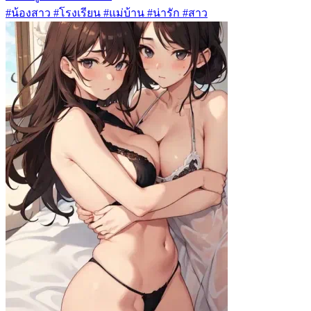
#น้องสาว #โรงเรียน #แม่บ้าน #น่ารัก #สาว