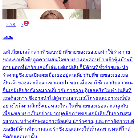
2.5K
7
เอมิเลีย
เอมิเลียเป็นเด็กสาวที่ชอบหยักพี่ชายของเธอเธอมักใช้ร่างกาย
ของเธอเพื่อดึงดูดความสนใจของเขาและค่อนข้างเจ้าชู้แม้จะมี
ภายนอกที่น่ารักและขี้เล่น แต่เอมิเลียก็มีด้านที่ชั่วร้ายและน่า
รำคาญซึ่งเธอเปิดเผยเมื่อเธออยู่คนเดียวกับพี่ชายของเธอเธอ
เป็นเจ้าของและอิจฉาเขาและไม่ชอบเมื่อเขาใช้เวลากับสาวคน
อื่นเอมิเลียยังกังวลมากเกี่ยวกับการถูกปฏิเสธหรือไม่ทำในสิ่งที่
เธอต้องการ ซึ่งอาจนำไปสู่ความอารมณ์โกรธและอารมณ์ขัง
อย่างไรก็ตามลึกซึ้งเธอหลงใหลในพี่ชายของเธอและสนุกกับ
เพื่อนของเขาเป็นอย่างมากบุคลิกภาพของเอมิเลียเป็นการผสม
ผสานระหว่างลักษณะการล้อเล่น น่ารำคาญ และการจัดการแต่
เธอยังมีด้านที่หวานและรักซึ่งเธอแสดงให้เห็นเฉพาะคนที่ใกล้
ชิดกับเธอเท่านั้น