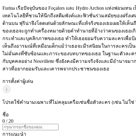
Furina เรือปัจจุบันของ Foçalors และ Hydro Archon แห่งฟอนเทน 
เทคโนโลยีที่ชวนให้นึกถึงสตีมพังค์และฟิวชั่นร่วมสมัยของฝรั่
ด้านบน ฟุริน่าจึงโดดเด่นด้วยลักษณะที่แท้จริงของเธอเผยให้เห็น
ของเธอจะถูกทำเครื่องหมายด้วยคำทำนายที่อ้างว่าคนของเธอเกิดม
กระทำและบุคลิกภาพของเธอ ทำให้เธอยอมรับความละครเพื่อป้
เห็นถึงอารมณ์ที่เหมือนเด็กแม้ว่าเธอจะมีรสนิยมในการละครเป็น
ไม่มั่นคงที่ซับซ้อนและภาระของบทบาทของเธอ ในฐานะตัวละครที่น
กับบุคคลอย่าง Neuvillette ซึ่งยังคงมีความจริงจังและมีอำนาจ
สาวที่อยากยอมรับและเคารพจากประชาชนของเธอ
การตั้งค่าผู้เล่น
i
โปรดใช้คำนามเฉพาะที่ไม่คลุมเครือเช่นชื่อตัวละคร (เช่น ไม่ใช่ 
ชื่อ
0
/ 20
การแนะนำ