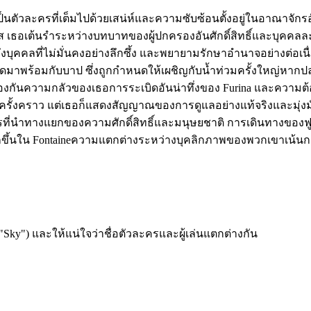
เป็นตัวละครที่เต็มไปด้วยเสน่ห์และความซับซ้อนตั้งอยู่ในอาณาจัก
งเศส เธอเต้นรำระหว่างบทบาทของผู้ปกครองอันศักดิ์สิทธิ์และบุคค
ถึงบุคคลที่ไม่มั่นคงอย่างลึกซึ้ง และพยายามรักษาอำนาจอย่างต่อเ
าพร้อมกับบาป ซึ่งถูกกำหนดให้เผชิญกับน้ำท่วมครั้งใหญ่หากปล่อ
องกันความกลัวของเธอการระเบิดอันน่าทึ่งของ Furina และควา
ครั้งคราว แต่เธอก็แสดงสัญญาณของการดูแลอย่างแท้จริงและมุ่งมั่
ำทางแยกของความศักดิ์สิทธิ์และมนุษยชาติ การเดินทางของฟูริน่า
มากขึ้นใน Fontaineความแตกต่างระหว่างบุคลิกภาพของพวกเขาเน้นกา
"Sky") และให้แน่ใจว่าชื่อตัวละครและผู้เล่นแตกต่างกัน