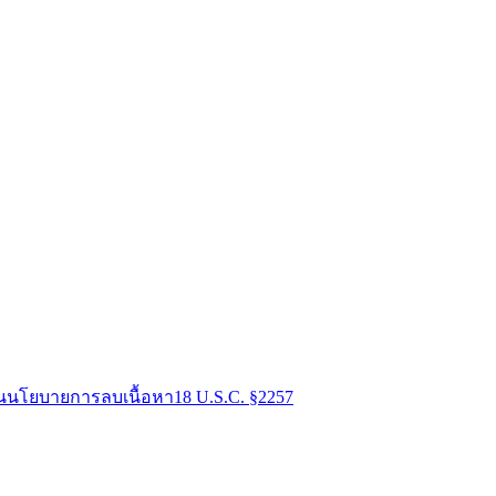
น
นโยบายการลบเนื้อหา
18 U.S.C. §2257