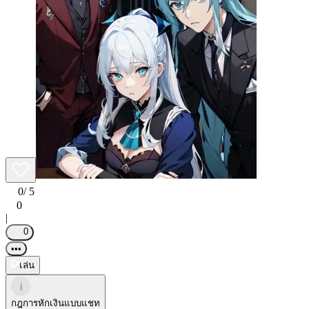
0
/ 5
0
|
0
•••
เล่น
i
กฎการหักเงินแบบแชท