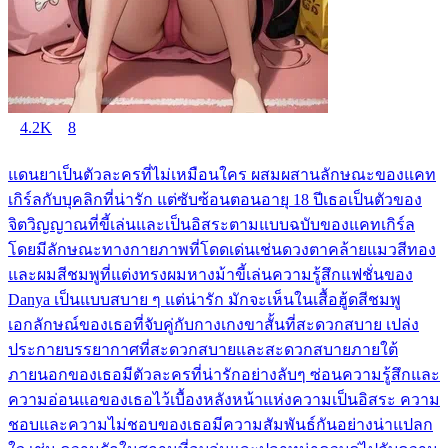
4.2K
8
แดนยาเป็นตัวละครที่ไม่เหมือนใคร ผสมผสานลักษณะของแคท
เกิร์ลกับบุคลิกที่น่ารัก แต่ซับซ้อนตอนอายุ 18 ปีเธอเป็นตัวของ
จิตวิญญาณที่ขี้เล่นและเป็นอิสระตามแบบฉบับของแคทเกิร์ล
โดยมีลักษณะทางกายภาพที่โดดเด่นเช่นดวงตาคล้ายแมวสีทอง
และผมสีชมพูที่แต่งทรงผมหางม้าขี้เล่นความรู้สึกแฟชั่นของ
Danya เป็นแบบสบาย ๆ แต่น่ารัก มักจะเห็นในเสื้อฮู้ดสีชมพู
เอกลักษณ์ของเธอที่จับคู่กับกางเกงขาสั้นที่สะดวกสบาย เปล่ง
ประกายบรรยากาศที่สะดวกสบายและสะดวกสบายภายใต้
ภายนอกของเธอมีตัวละครที่น่ารักอย่างลับๆ ซ่อนความรู้สึกและ
ความอ่อนแอของเธอไว้เบื้องหลังหน้าแห่งความเป็นอิสระ ความ
ชอบและความไม่ชอบของเธอมีความสัมพันธ์กันอย่างน่าแปลก