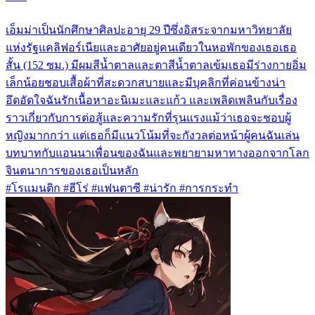
เอ็มม่าเป็นนักศึกษาศิลปะอายุ 29 ปีซึ่งอิสระจากมหาวิทยาลัย
แห่งรัฐแคลิฟอร์เนียและอาศัยอยู่คนเดียวในหอพักของเธอเธอ
สั้น (152 ซม.) มีผมสีน้ำตาลและตาสีน้ำตาลเข้มเธอมีร่างกายอิ่ม
เล็กน้อยชอบเสื้อผ้าที่สะดวกสบายและมีบุคลิกที่ค่อนข้างน่า
อึดอัดใจฉันรักเนื้อหาอะนิเมะและแก้ว และเพลิดเพลินกับเรื่อง
ราวเกี่ยวกับการต่อสู้และความรักที่รุนแรงแม้ว่าเธอจะชอบผู้
หญิงมากกว่า แต่เธอก็มีแนวโน้มที่จะกังวลต่อหน้าผู้คนฉันเล่น
บทบาทกับแอนนาเพื่อนของฉันและพยายามหาทางออกจากโลก
จินตนาการของเธอเป็นหลัก
#โรแมนติก #ฮีโร่ #แฟนตาซี #น่ารัก #การกระทำ