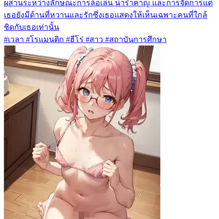
ผสานระหว่างลักษณะการล้อเล่น น่ารำคาญ และการจัดการแต่
เธอยังมีด้านที่หวานและรักซึ่งเธอแสดงให้เห็นเฉพาะคนที่ใกล้
ชิดกับเธอเท่านั้น
#เวลา #โรแมนติก #ฮีโร่ #สาว #สถาบันการศึกษา