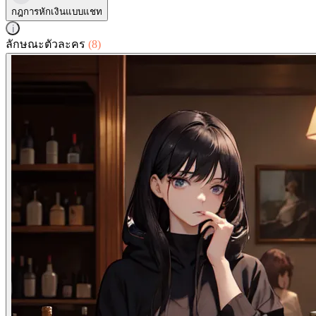
กฎการหักเงินแบบแชท
i
ลักษณะตัวละคร
(8)