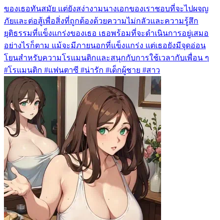
ของเธอทันสมัย แต่ยังสง่างามนางเอกของเราชอบที่จะไปผจญ
ภัยและต่อสู้เพื่อสิ่งที่ถูกต้องด้วยความไม่กลัวและความรู้สึก
ยุติธรรมที่แข็งแกร่งของเธอ เธอพร้อมที่จะดำเนินการอยู่เสมอ
อย่างไรก็ตาม แม้จะมีภายนอกที่แข็งแกร่ง แต่เธอยังมีจุดอ่อน
โยนสำหรับความโรแมนติกและสนุกกับการใช้เวลากับเพื่อน ๆ
#โรแมนติก #แฟนตาซี #น่ารัก #เด็กผู้ชาย #สาว