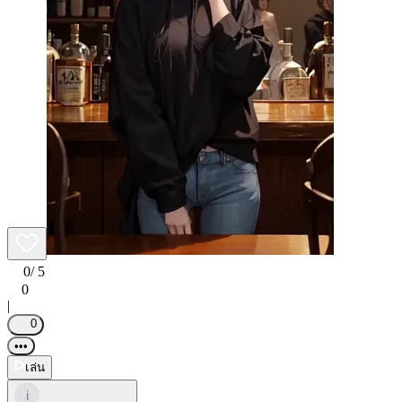
0
/ 5
0
|
0
•••
เล่น
i