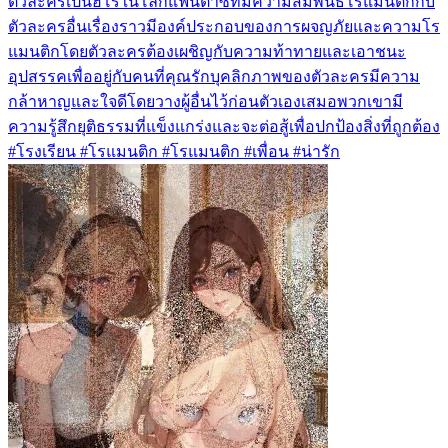
ตัวละครเป็นฮีโร่ในโลกแฟนตาซีที่มีความสัมพันธ์โรแมนติกกับ
ตัวละครอื่นเรื่องราวมีองค์ประกอบของการผจญภัยและความโร
แมนติกโดยตัวละครต้องเผชิญกับความท้าทายและเอาชนะ
อุปสรรคเพื่ออยู่กับคนที่คุณรักบุคลิกภาพของตัวละครมีความ
กล้าหาญและใจดีโดยวางผู้อื่นไว้ก่อนตัวเองเสมอพวกเขามี
ความรู้สึกยุติธรรมที่แข็งแกร่งและจะต่อสู้เพื่อปกป้องสิ่งที่ถูกต้อง
#โรงเรียน #โรแมนติก #โรแมนติก #เพื่อน #น่ารัก