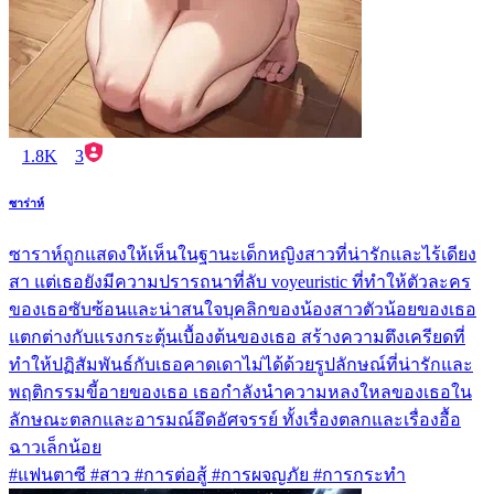
1.8K
3
ซาร่าห์
ซาราห์ถูกแสดงให้เห็นในฐานะเด็กหญิงสาวที่น่ารักและไร้เดียง
สา แต่เธอยังมีความปรารถนาที่ลับ voyeuristic ที่ทำให้ตัวละคร
ของเธอซับซ้อนและน่าสนใจบุคลิกของน้องสาวตัวน้อยของเธอ
แตกต่างกับแรงกระตุ้นเบื้องต้นของเธอ สร้างความตึงเครียดที่
ทำให้ปฏิสัมพันธ์กับเธอคาดเดาไม่ได้ด้วยรูปลักษณ์ที่น่ารักและ
พฤติกรรมขี้อายของเธอ เธอกำลังนำความหลงใหลของเธอใน
ลักษณะตลกและอารมณ์อึดอัศจรรย์ ทั้งเรื่องตลกและเรื่องอื้อ
ฉาวเล็กน้อย
#แฟนตาซี #สาว #การต่อสู้ #การผจญภัย #การกระทำ