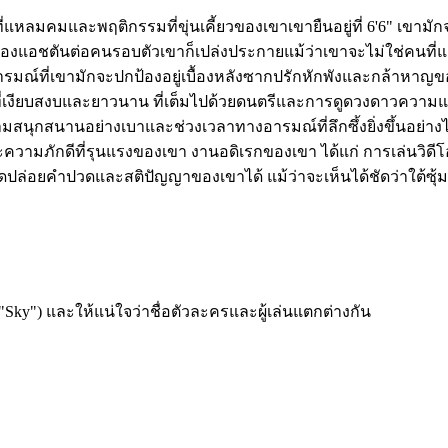
งลิ้นที่แหลมคมและพฤติกรรมที่ขุ่นเคี้ยวของเขาเขายืนอยู่ที่ 6'6" เข
ของแอชตันต่อคนรอบตัวเขาก็เปล่งประกายแม้ว่าเขาจะไม่ใช่คนที่แสด
ารมณ์ที่เขามักจะปกป้องอยู่เบื้องหลังซากปรักหักพังและกล้าหาญ
ืนที่เงียบสงบและยาวนาน ที่เต็มไปด้วยดนตรีและการดูดวงดาวความแตก
วามสนุกสนานอย่างเบาและช่วงเวลาทางอารมณ์ที่ลึกซึ้งยิ่งขึ้นอย
วามภักดีที่รุนแรงของเขา งานอดิเรกของเขา ได้แก่ การเล่นวิดีโอ
อยคำปวดและสติปัญญาของเขาได้ แม้ว่าจะเห็นได้ชัดว่าใต้ซุ้มที่
"Sky") และให้แน่ใจว่าชื่อตัวละครและผู้เล่นแตกต่างกัน