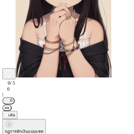
0
/ 5
0
|
0
•••
เล่น
i
กฎการหักเงินแบบแชท