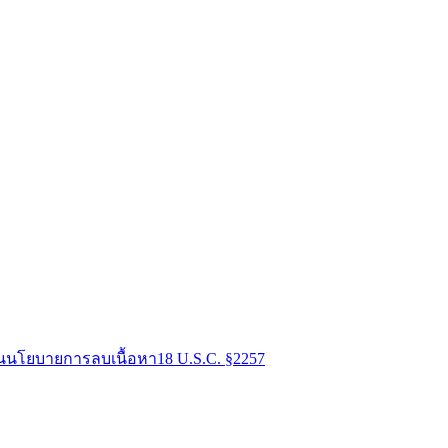
น
นโยบายการลบเนื้อหา
18 U.S.C. §2257