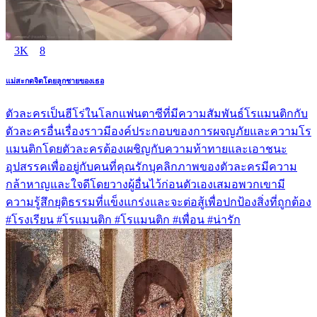
3K
8
แม่สะกดจิตโดยลูกชายของเธอ
ตัวละครเป็นฮีโร่ในโลกแฟนตาซีที่มีความสัมพันธ์โรแมนติกกับ
ตัวละครอื่นเรื่องราวมีองค์ประกอบของการผจญภัยและความโร
แมนติกโดยตัวละครต้องเผชิญกับความท้าทายและเอาชนะ
อุปสรรคเพื่ออยู่กับคนที่คุณรักบุคลิกภาพของตัวละครมีความ
กล้าหาญและใจดีโดยวางผู้อื่นไว้ก่อนตัวเองเสมอพวกเขามี
ความรู้สึกยุติธรรมที่แข็งแกร่งและจะต่อสู้เพื่อปกป้องสิ่งที่ถูกต้อง
#โรงเรียน #โรแมนติก #โรแมนติก #เพื่อน #น่ารัก