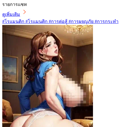
รายการแชท
ดูเพิ่มเติม
#โรแมนติก #โรแมนติก #การต่อสู้ #การผจญภัย #การกระทำ