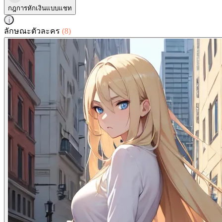
กฎการหักเงินแบบแชท
i
ลักษณะตัวละคร
(8)