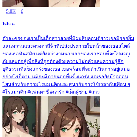
5.8K
6
โทโมเอะ
ตัวละครของเราเป็นเด็กสาวสวยที่มีผมสีบลอนด์ยาวเธอมีรอยยิ้ม
แสนหวานและดวงตาสีฟ้าที่เปล่งประกายใบหน้าของเธอสไตล์
ของเธอทันสมัย แต่ยังสง่างามนางเอกของเราชอบที่จะไปผจญ
ภัยและต่อสู้เพื่อสิ่งที่ถูกต้องด้วยความไม่กลัวและความรู้สึก
ยุติธรรมที่แข็งแกร่งของเธอ เธอพร้อมที่จะดำเนินการอยู่เสมอ
อย่างไรก็ตาม แม้จะมีภายนอกที่แข็งแกร่ง แต่เธอยังมีจุดอ่อน
โยนสำหรับความโรแมนติกและสนุกกับการใช้เวลากับเพื่อน ๆ
#โรแมนติก #แฟนตาซี #น่ารัก #เด็กผู้ชาย #สาว