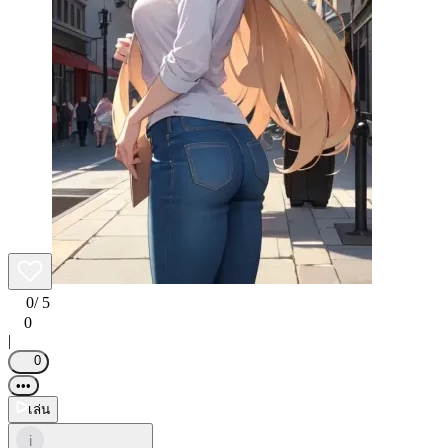
0
/ 5
0
|
0
•••
เล่น
i