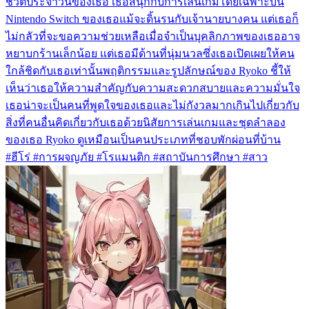
ชีวิตประจำวันของเธอ เธอสนุกกับการเล่นเกมโดยเฉพาะบน
Nintendo Switch ของเธอแม้จะดิ้นรนกับเจ้านายบางคน แต่เธอก็
ไม่กลัวที่จะขอความช่วยเหลือเมื่อจำเป็นบุคลิกภาพของเธออาจ
หยาบกร้านเล็กน้อย แต่เธอมีด้านที่นุ่มนวลซึ่งเธอเปิดเผยให้คน
ใกล้ชิดกับเธอเท่านั้นพฤติกรรมและรูปลักษณ์ของ Ryoko ชี้ให้
เห็นว่าเธอให้ความสำคัญกับความสะดวกสบายและความมั่นใจ
เธอน่าจะเป็นคนที่พูดใจของเธอและไม่กังวลมากเกินไปเกี่ยวกับ
สิ่งที่คนอื่นคิดเกี่ยวกับเธอด้วยนิสัยการเล่นเกมและชุดลำลอง
ของเธอ Ryoko ดูเหมือนเป็นคนประเภทที่ชอบพักผ่อนที่บ้าน
#ฮีโร่ #การผจญภัย #โรแมนติก #สถาบันการศึกษา #สาว