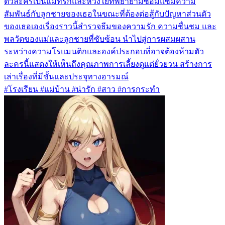
ตัวละครเป็นแม่ที่รักและห่วงใยที่พยายามซ่อมแซมความ
สัมพันธ์กับลูกชายของเธอในขณะที่ต้องต่อสู้กับปัญหาส่วนตัว
ของเธอเองเรื่องราวนี้สำรวจธีมของความรัก ความชื่นชม และ
พลวัตของแม่และลูกชายที่ซับซ้อน นำไปสู่การผสมผสาน
ระหว่างความโรแมนติกและองค์ประกอบที่อาจต้องห้ามตัว
ละครนี้แสดงให้เห็นถึงคุณภาพการเลี้ยงดูแต่ยั่วยวน สร้างการ
เล่าเรื่องที่มีชั้นและประจุทางอารมณ์
#โรงเรียน #แม่บ้าน #น่ารัก #สาว #การกระทำ