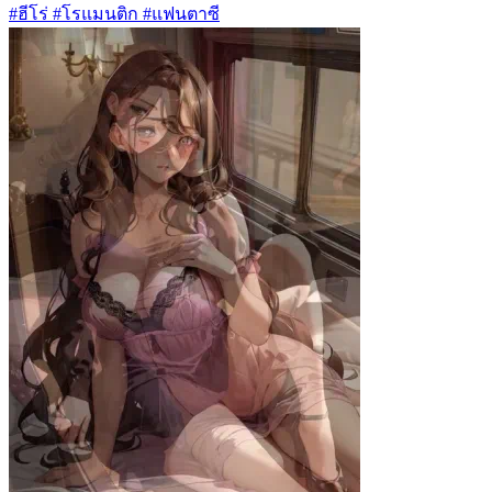
#ฮีโร่ #โรแมนติก #แฟนตาซี