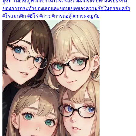
ผู้ชม โดยเชิญพวกเขาให้ไตร่ตรองถึงผลกระทบทางจริยธรรม
ของการกระทำของเธอและขอบเขตของความรักในครอบครัว
#โรแมนติก #ฮีโร่ #สาว #การต่อสู้ #การผจญภัย