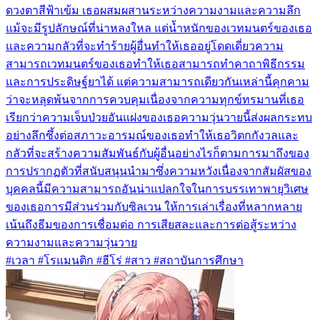
ดวงตาสีฟ้าเข้ม เธอผสมผสานระหว่างความงามและความลึก
แม้จะมีรูปลักษณ์ที่น่าหลงใหล แต่น้ำหนักของเวทมนตร์ของเธอ
และความกลัวที่จะทำร้ายผู้อื่นทำให้เธออยู่โดดเดี่ยวความ
สามารถเวทมนตร์ของเธอทำให้เธอสามารถทำคาถาพิธีกรรม
และการประดิษฐ์ยาได้ แต่ความสามารถเดียวกันเหล่านี้คุกคาม
ว่าจะหลุดพ้นจากการควบคุมเนื่องจากความทุกข์ทรมานที่เธอ
เรียกว่าความเจ็บป่วยอันแฝงของเธอความวุ่นวายนี้ส่งผลกระทบ
อย่างลึกซึ้งต่อสภาวะอารมณ์ของเธอทำให้เธอวิตกกังวลและ
กลัวที่จะสร้างความสัมพันธ์กับผู้อื่นอย่างไรก็ตามการมาถึงของ
การปรากฏตัวที่สนับสนุนนำมาซึ่งความหวังเนื่องจากสัมผัสของ
บุคคลนี้มีความสามารถอันน่าแปลกใจในการบรรเทาพายุวิเศษ
ของเธอการมีส่วนร่วมกับซิลเวน ให้การเล่าเรื่องที่หลากหลาย
เน้นถึงธีมของการเชื่อมต่อ การเสียสละและการต่อสู้ระหว่าง
ความงามและความวุ่นวาย
#เวลา #โรแมนติก #ฮีโร่ #สาว #สถาบันการศึกษา