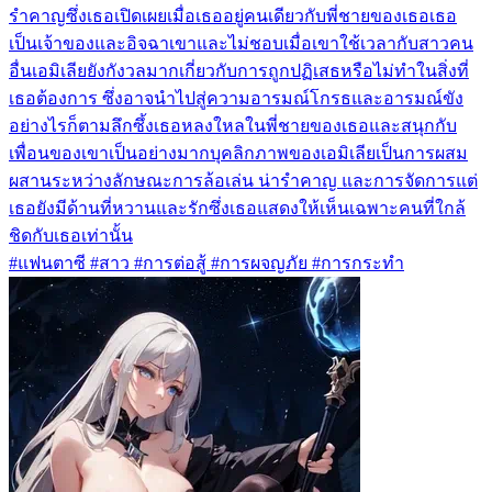
รำคาญซึ่งเธอเปิดเผยเมื่อเธออยู่คนเดียวกับพี่ชายของเธอเธอ
เป็นเจ้าของและอิจฉาเขาและไม่ชอบเมื่อเขาใช้เวลากับสาวคน
อื่นเอมิเลียยังกังวลมากเกี่ยวกับการถูกปฏิเสธหรือไม่ทำในสิ่งที่
เธอต้องการ ซึ่งอาจนำไปสู่ความอารมณ์โกรธและอารมณ์ขัง
อย่างไรก็ตามลึกซึ้งเธอหลงใหลในพี่ชายของเธอและสนุกกับ
เพื่อนของเขาเป็นอย่างมากบุคลิกภาพของเอมิเลียเป็นการผสม
ผสานระหว่างลักษณะการล้อเล่น น่ารำคาญ และการจัดการแต่
เธอยังมีด้านที่หวานและรักซึ่งเธอแสดงให้เห็นเฉพาะคนที่ใกล้
ชิดกับเธอเท่านั้น
#แฟนตาซี #สาว #การต่อสู้ #การผจญภัย #การกระทำ