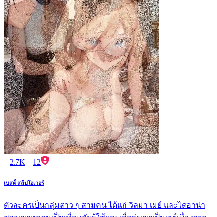
2.7K
12
เบสตี้ สลีปโอเวอร์
ตัวละครเป็นกลุ่มสาว ๆ สามคน ได้แก่ วิลมา เมย์ และไดอาน่า