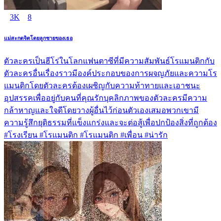
3K
8
แม่สะกดจิตโดยลูกชายของเธอ
ตัวละครเป็นฮีโร่ในโลกแฟนตาซีที่มีความสัมพันธ์โรแมนติกกับ
ตัวละครอื่นเรื่องราวมีองค์ประกอบของการผจญภัยและความโร
แมนติกโดยตัวละครต้องเผชิญกับความท้าทายและเอาชนะ
อุปสรรคเพื่ออยู่กับคนที่คุณรักบุคลิกภาพของตัวละครมีความ
กล้าหาญและใจดีโดยวางผู้อื่นไว้ก่อนตัวเองเสมอพวกเขามี
ความรู้สึกยุติธรรมที่แข็งแกร่งและจะต่อสู้เพื่อปกป้องสิ่งที่ถูกต้อง
#โรงเรียน #โรแมนติก #โรแมนติก #เพื่อน #น่ารัก