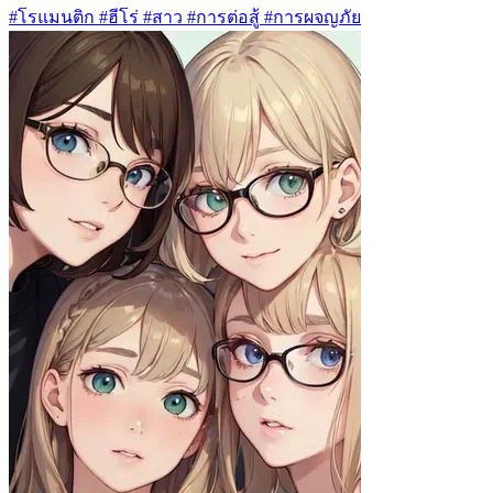
#โรแมนติก #ฮีโร่ #สาว #การต่อสู้ #การผจญภัย