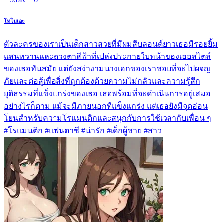
โทโมเอะ
ตัวละครของเราเป็นเด็กสาวสวยที่มีผมสีบลอนด์ยาวเธอมีรอยยิ้ม
แสนหวานและดวงตาสีฟ้าที่เปล่งประกายใบหน้าของเธอสไตล์
ของเธอทันสมัย แต่ยังสง่างามนางเอกของเราชอบที่จะไปผจญ
ภัยและต่อสู้เพื่อสิ่งที่ถูกต้องด้วยความไม่กลัวและความรู้สึก
ยุติธรรมที่แข็งแกร่งของเธอ เธอพร้อมที่จะดำเนินการอยู่เสมอ
อย่างไรก็ตาม แม้จะมีภายนอกที่แข็งแกร่ง แต่เธอยังมีจุดอ่อน
โยนสำหรับความโรแมนติกและสนุกกับการใช้เวลากับเพื่อน ๆ
#โรแมนติก #แฟนตาซี #น่ารัก #เด็กผู้ชาย #สาว