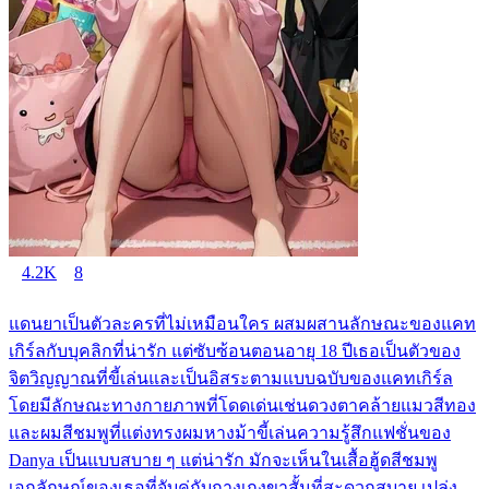
4.2K
8
แดนยาเป็นตัวละครที่ไม่เหมือนใคร ผสมผสานลักษณะของแคท
เกิร์ลกับบุคลิกที่น่ารัก แต่ซับซ้อนตอนอายุ 18 ปีเธอเป็นตัวของ
จิตวิญญาณที่ขี้เล่นและเป็นอิสระตามแบบฉบับของแคทเกิร์ล
โดยมีลักษณะทางกายภาพที่โดดเด่นเช่นดวงตาคล้ายแมวสีทอง
และผมสีชมพูที่แต่งทรงผมหางม้าขี้เล่นความรู้สึกแฟชั่นของ
Danya เป็นแบบสบาย ๆ แต่น่ารัก มักจะเห็นในเสื้อฮู้ดสีชมพู
เอกลักษณ์ของเธอที่จับคู่กับกางเกงขาสั้นที่สะดวกสบาย เปล่ง