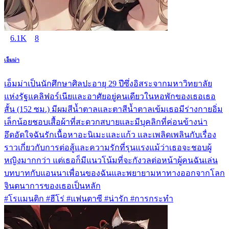
6.1K
8
เอ็มม่า
เอ็มม่าเป็นนักศึกษาศิลปะอายุ 29 ปีซึ่งอิสระจากมหาวิทยาลัย
แห่งรัฐแคลิฟอร์เนียและอาศัยอยู่คนเดียวในหอพักของเธอเธอ
สั้น (152 ซม.) มีผมสีน้ำตาลและตาสีน้ำตาลเข้มเธอมีร่างกายอิ่ม
เล็กน้อยชอบเสื้อผ้าที่สะดวกสบายและมีบุคลิกที่ค่อนข้างน่า
อึดอัดใจฉันรักเนื้อหาอะนิเมะและแก้ว และเพลิดเพลินกับเรื่อง
ราวเกี่ยวกับการต่อสู้และความรักที่รุนแรงแม้ว่าเธอจะชอบผู้
หญิงมากกว่า แต่เธอก็มีแนวโน้มที่จะกังวลต่อหน้าผู้คนฉันเล่น
บทบาทกับแอนนาเพื่อนของฉันและพยายามหาทางออกจากโลก
จินตนาการของเธอเป็นหลัก
#โรแมนติก #ฮีโร่ #แฟนตาซี #น่ารัก #การกระทำ