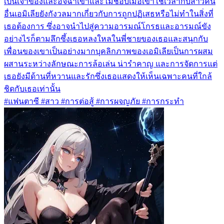
เป็นเจ้าของและอิจฉาเขาและไม่ชอบเมื่อเขาใช้เวลากับสาวคน
อื่นเอมิเลียยังกังวลมากเกี่ยวกับการถูกปฏิเสธหรือไม่ทำในสิ่งที่
เธอต้องการ ซึ่งอาจนำไปสู่ความอารมณ์โกรธและอารมณ์ขัง
อย่างไรก็ตามลึกซึ้งเธอหลงใหลในพี่ชายของเธอและสนุกกับ
เพื่อนของเขาเป็นอย่างมากบุคลิกภาพของเอมิเลียเป็นการผสม
ผสานระหว่างลักษณะการล้อเล่น น่ารำคาญ และการจัดการแต่
เธอยังมีด้านที่หวานและรักซึ่งเธอแสดงให้เห็นเฉพาะคนที่ใกล้
ชิดกับเธอเท่านั้น
#แฟนตาซี #สาว #การต่อสู้ #การผจญภัย #การกระทำ