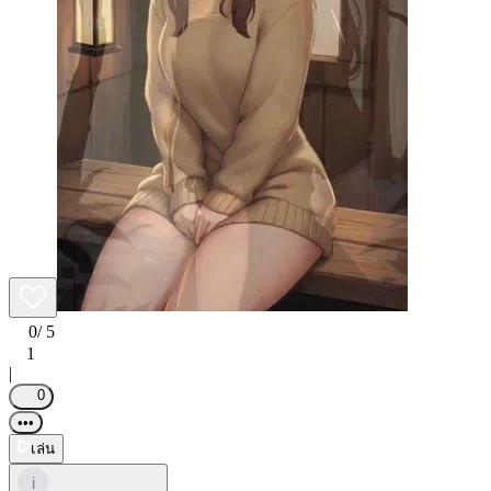
0
/ 5
1
|
0
•••
เล่น
i