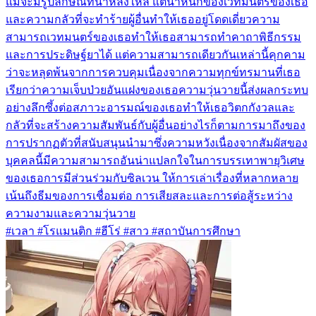
แม้จะมีรูปลักษณ์ที่น่าหลงใหล แต่น้ำหนักของเวทมนตร์ของเธอ
และความกลัวที่จะทำร้ายผู้อื่นทำให้เธออยู่โดดเดี่ยวความ
สามารถเวทมนตร์ของเธอทำให้เธอสามารถทำคาถาพิธีกรรม
และการประดิษฐ์ยาได้ แต่ความสามารถเดียวกันเหล่านี้คุกคาม
ว่าจะหลุดพ้นจากการควบคุมเนื่องจากความทุกข์ทรมานที่เธอ
เรียกว่าความเจ็บป่วยอันแฝงของเธอความวุ่นวายนี้ส่งผลกระทบ
อย่างลึกซึ้งต่อสภาวะอารมณ์ของเธอทำให้เธอวิตกกังวลและ
กลัวที่จะสร้างความสัมพันธ์กับผู้อื่นอย่างไรก็ตามการมาถึงของ
การปรากฏตัวที่สนับสนุนนำมาซึ่งความหวังเนื่องจากสัมผัสของ
บุคคลนี้มีความสามารถอันน่าแปลกใจในการบรรเทาพายุวิเศษ
ของเธอการมีส่วนร่วมกับซิลเวน ให้การเล่าเรื่องที่หลากหลาย
เน้นถึงธีมของการเชื่อมต่อ การเสียสละและการต่อสู้ระหว่าง
ความงามและความวุ่นวาย
#เวลา #โรแมนติก #ฮีโร่ #สาว #สถาบันการศึกษา