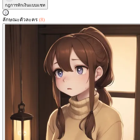
กฎการหักเงินแบบแชท
i
ลักษณะตัวละคร
(8)