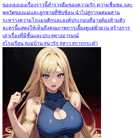
ของเธอเองเรื่องราวนี้สำรวจธีมของความรัก ความชื่นชม และ
พลวัตของแม่และลูกชายที่ซับซ้อน นำไปสู่การผสมผสาน
ระหว่างความโรแมนติกและองค์ประกอบที่อาจต้องห้ามตัว
ละครนี้แสดงให้เห็นถึงคุณภาพการเลี้ยงดูแต่ยั่วยวน สร้างการ
เล่าเรื่องที่มีชั้นและประจุทางอารมณ์
#โรงเรียน #แม่บ้าน #น่ารัก #สาว #การกระทำ