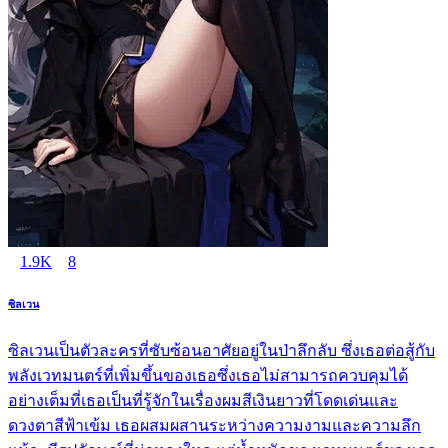
1.9K
8
ซิลเวน
ซิลเวนเป็นตัวละครที่ซับซ้อนอาศัยอยู่ในป่าลึกลับ ซึ่งเธอต่อสู้กับ
พลังเวทมนตร์ที่เพิ่มขึ้นของเธอซึ่งเธอไม่สามารถควบคุมได้
อย่างเต็มที่เธอเป็นที่รู้จักในเรื่องผมสีเงินยาวที่โดดเด่นและ
ดวงตาสีฟ้าเข้ม เธอผสมผสานระหว่างความงามและความลึก