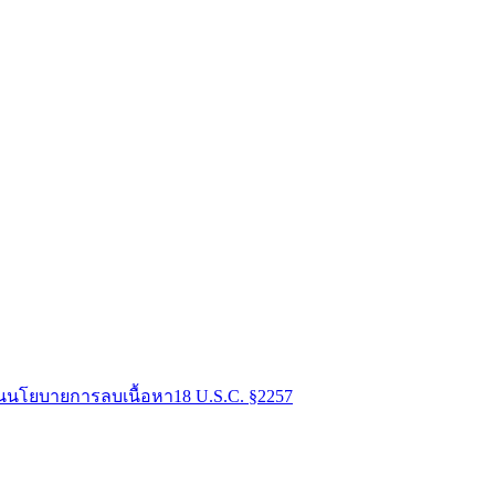
น
นโยบายการลบเนื้อหา
18 U.S.C. §2257