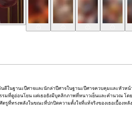
รู้จักกันดีในฐานะปีศาจและนักล่าปีศาจในฐานะปีศาจควบคุมและหัวห
ิกรรมที่ดูอ่อนโยน แต่เธอยังมีบุคลิกภาพที่หนาวเย็นและคำนวณ
บศัตรูที่ทรงพลังในขณะที่ปกปิดความตั้งใจที่แท้จริงของเธอเบื้