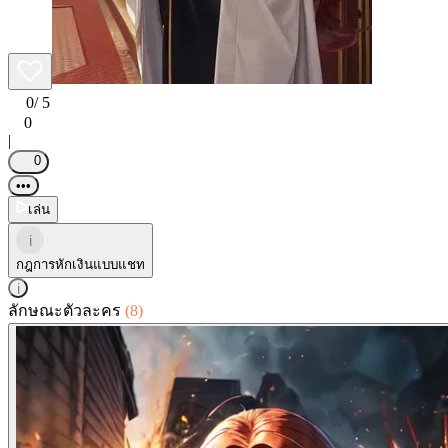
0
/ 5
0
|
0
•••
เล่น
i
กฎการหักเงินแบบแชท
i
ลักษณะตัวละคร
(8)