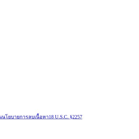
น
นโยบายการลบเนื้อหา
18 U.S.C. §2257