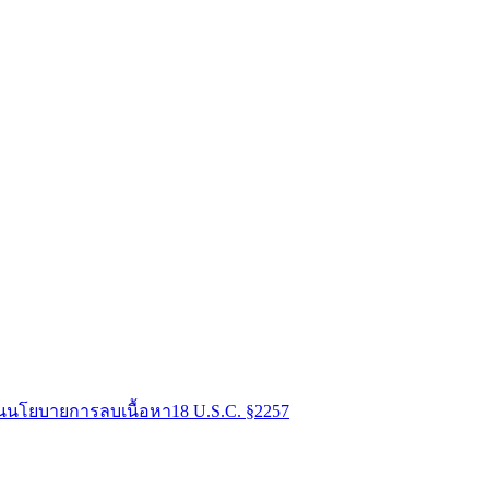
น
นโยบายการลบเนื้อหา
18 U.S.C. §2257